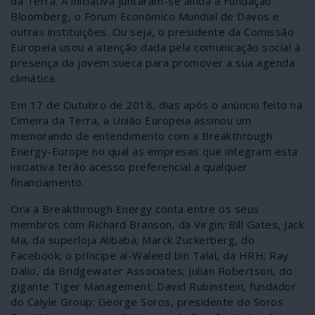
da Terra. À iniciativa juntaram-se ainda a Fundação
Bloomberg, o Fórum Económico Mundial de Davos e
outras instituições. Ou seja, o presidente da Comissão
Europeia usou a atenção dada pela comunicação social à
presença da jovem sueca para promover a sua agenda
climática.
Em 17 de Outubro de 2018, dias após o anúncio feito na
Cimeira da Terra, a União Europeia assinou um
memorando de entendimento com a Breakthrough
Energy-Europe no qual as empresas que integram esta
iniciativa terão acesso preferencial a qualquer
financiamento.
Ora a Breakthrough Energy conta entre os seus
membros com Richard Branson, da Virgin; Bill Gates, Jack
Ma, da superloja Alibaba; Marck Zuckerberg, do
Facebook; o príncipe al-Waleed bin Talal, da HRH; Ray
Dalio, da Bridgewater Associates; Julian Robertson, do
gigante Tiger Management; David Rubinstein, fundador
do Calyle Group; George Soros, presidente do Soros