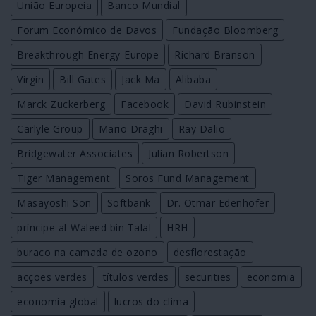
União Europeia
Banco Mundial
Forum Económico de Davos
Fundação Bloomberg
Breakthrough Energy-Europe
Richard Branson
Virgin
Bill Gates
Jack Ma
Alibaba
Marck Zuckerberg
Facebook
David Rubinstein
Carlyle Group
Mario Draghi
Ray Dalio
Bridgewater Associates
Julian Robertson
Tiger Management
Soros Fund Management
Masayoshi Son
Softbank
Dr. Otmar Edenhofer
príncipe al-Waleed bin Talal
HRH
buraco na camada de ozono
desflorestação
acções verdes
títulos verdes
securities
economia
economia global
lucros do clima