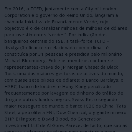
Em 2016, a TCFD, juntamente com a City of London
Corporation e o governo do Reino Unido, lançaram a
chamada Iniciativa de Financiamento Verde, cujo
objectivo é o de canalizar milhões de milhões de dólares
para investimentos “verdes”. Por indicação dos
banqueiros centrais do FSB, a task-force TCFD –
divulgação financeira relacionada com o clima - é
constituída por 31 pessoas e presidida pelo milionário
Michael Bloomberg. Entre os membros contam-se
representantes-chave do JP Morgan Chase; da Black
Rock, uma das maiores gestoras de activos do mundo,
com quase sete biliões de dólares; o Banco Barclays; o
HSBC, banco de londres e Hong Kong penalizado
frequentemente por lavagem de dinheiro do tráfico de
droga e outros fundos negros; Swiss Re, o segundo
maior resseguro do mundo; o banco ICBC da China; Tata
Steel; a petrolífera ENI; Dow Chemical; o gigante mineiro
BHP Billington; e David Blood, do Generation
Investment LLC de Al Gore. Parece, de facto, que são as
raposas a elaborar os planos para construir o novo