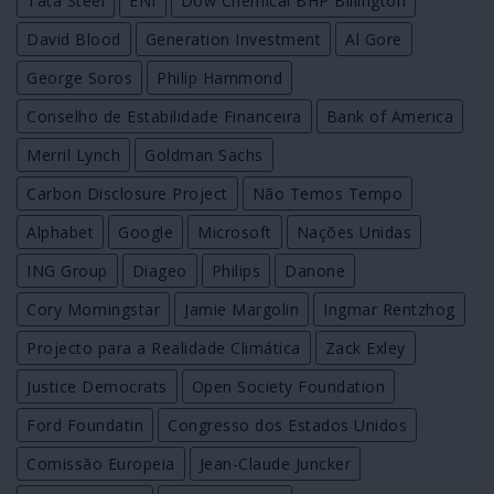
Tata Steel
ENI
Dow Chemical BHP Billington
David Blood
Generation Investment
Al Gore
George Soros
Philip Hammond
Conselho de Estabilidade Financeira
Bank of America
Merril Lynch
Goldman Sachs
Carbon Disclosure Project
Não Temos Tempo
Alphabet
Google
Microsoft
Nações Unidas
ING Group
Diageo
Philips
Danone
Cory Morningstar
Jamie Margolin
Ingmar Rentzhog
Projecto para a Realidade Climática
Zack Exley
Justice Democrats
Open Society Foundation
Ford Foundatin
Congresso dos Estados Unidos
Comissão Europeia
Jean-Claude Juncker