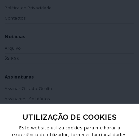
Política de Privacidade
Contactos
Notícias
Arquivo
RSS
Assinaturas
Assinar O Lado Oculto
Assinantes Solidários
UTILIZAÇÃO DE COOKIES
Redes Sociais
Este website utiliza cookies para melhorar a
Siga-nos no facebook
experiência do utilizador, fornecer funcionalidades