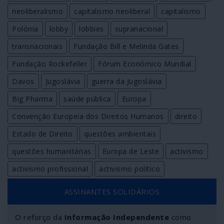
neoliberalismo
capitalismo neoliberal
capitalismo
Polónia
lobby
lobbies
supranacional
transnacionais
Fundação Bill e Melinda Gates
Fundação Rockefeller
Fórum Económico Mundial
Davos
Jugoslávia
guerra da Jugoslávia
Big Pharma
saúde pública
Europa
Convenção Europeia dos Direitos Humanos
direito
Estado de Direito
questões ambientais
questões humanitárias
Europa de Leste
activismo
activismo profissional
activismo político
ASSINANTES SOLIDÁRIOS
O reforço da
Informação Independente
como