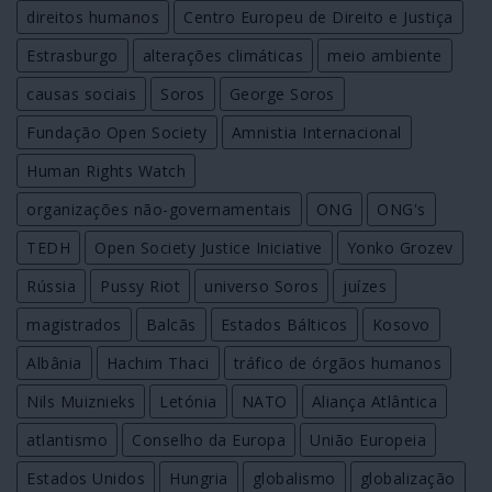
direitos humanos
Centro Europeu de Direito e Justiça
Estrasburgo
alterações climáticas
meio ambiente
causas sociais
Soros
George Soros
Fundação Open Society
Amnistia Internacional
Human Rights Watch
organizações não-governamentais
ONG
ONG's
TEDH
Open Society Justice Iniciative
Yonko Grozev
Rússia
Pussy Riot
universo Soros
juízes
magistrados
Balcãs
Estados Bálticos
Kosovo
Albânia
Hachim Thaci
tráfico de órgãos humanos
Nils Muiznieks
Letónia
NATO
Aliança Atlântica
atlantismo
Conselho da Europa
União Europeia
Estados Unidos
Hungria
globalismo
globalização