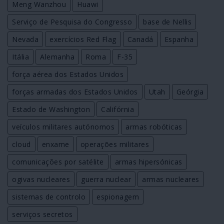
Meng Wanzhou
Huawi
Serviço de Pesquisa do Congresso
base de Nellis
Nevada
exercícios Red Flag
Canadá
Espanha
Itália
Alemanha
Roma
F-35
força aérea dos Estados Unidos
forças armadas dos Estados Unidos
Utah
Geórgia
Estado de Washington
Califórnia
veículos militares autónomos
armas robóticas
cloud
enxame
operações militares
comunicações por satélite
armas hipersónicas
ogivas nucleares
guerra nuclear
armas nucleares
sistemas de controlo
espionagem
serviços secretos