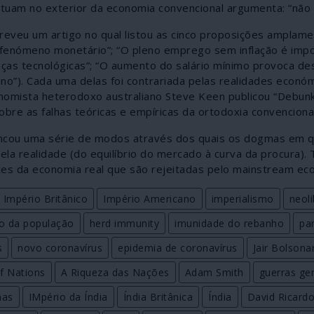
ituam no exterior da economia convencional argumenta: “não 
eveu um artigo no qual listou as cinco proposições amplame
 fenómeno monetário”; “O pleno emprego sem inflação é impo
ças tecnológicas”; “O aumento do salário mínimo provoca d
o”). Cada uma delas foi contrariada pelas realidades econó
nomista heterodoxo australiano Steve Keen publicou “Debun
bre as falhas teóricas e empíricas da ortodoxia convencional
encou uma série de modos através dos quais os dogmas em 
 realidade (do equilíbrio do mercado à curva da procura). 
es da economia real que são rejeitadas pelo mainstream ec
Império Britânico
Império Americano
imperialismo
neol
lo da população
herd immunity
imunidade do rebanho
pa
s
novo coronavírus
epidemia de coronavírus
Jair Bolsona
f Nations
A Riqueza das Nações
Adam Smith
guerras ge
nas
IMpério da Índia
Índia Britânica
Índia
David Ricard