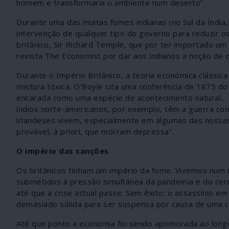
homem e transformaria o ambiente num deserto”.
Durante uma das muitas fomes indianas (no Sul da Índia,
intervenção de qualquer tipo do governo para reduzir os
britânico, Sir Richard Temple, que por ter importado um
revista The Economist por dar aos indianos a noção de 
Durante o Império Britânico, a teoria económica cláss
mistura tóxica. O’Boyle cita uma conferência de 1875 do
encarada como uma espécie de acontecimento natural… A
índios norte-americanos, por exemplo, têm a guerra co
irlandeses vivem, especialmente em algumas das nossas
provável, à priori, que morram depressa”.
O império das sanções
Os britânicos tinham um império da fome. Vivemos num 
submetidos à pressão simultânea da pandemia e do ce
até que a crise actual passe. Sem êxito: o assassínio e
demasiado sólida para ser suspensa por causa de uma co
Até que ponto a economia foi sendo aprimorada ao longo