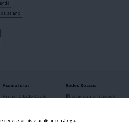
landa
 de salário
Assinaturas
Redes Sociais
Assinar O Lado Oculto
Siga-nos no facebook
Assinantes Solidários
Partilhe esta página
e redes sociais e analisar o tráfego.
Facebook