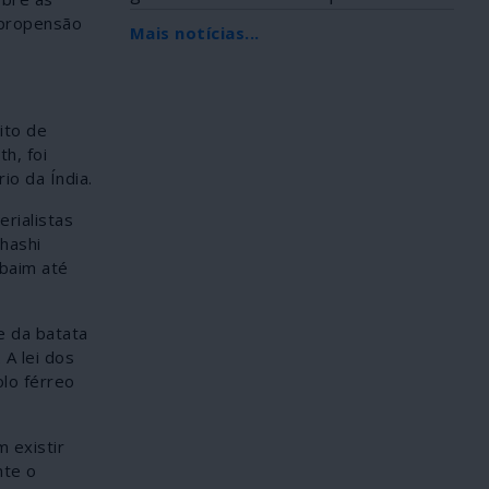
Africana, foi...
a propensão
Mais notícias...
ito de
h, foi
io da Índia.
erialistas
hashi
mbaim até
e da batata
 A lei dos
olo férreo
 existir
nte o