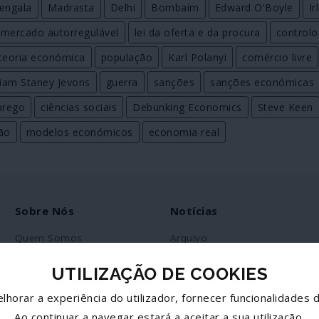
engala
Madrasta
Delhi
Bombaim
Edward O'Boyle
Ir
mercado autorregulável
lei da oferta e da procura
controlo
teoria económica
população
Karl Polanyi
comércio livre
liam Staney Jevons
guerra
sanções
sanções económicas
prego
ciências sociais
Debunking Economics
Steve Keen
ão
modelos económicos
economia real
Sobre Nós
Notícias
Quem Somos
Arquivo
Ficha Técnica
RSS
UTILIZAÇÃO DE COOKIES
Estatuto Editorial
lhorar a experiência do utilizador, fornecer funcionalidades d
Política de Privacidade
Ao continuar a navegar estará a aceitar a sua utilização.