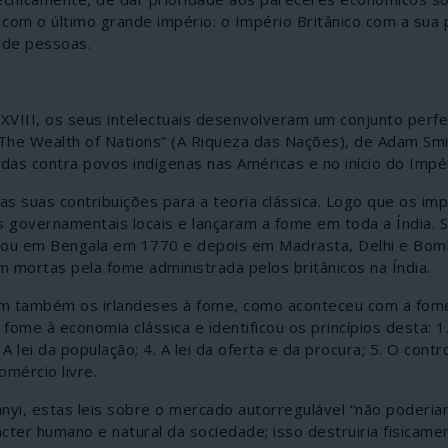
ra com o último grande império: o Império Britânico com a su
 de pessoas.
XVIII, os seus intelectuais desenvolveram um conjunto perfe
 “The Wealth of Nations” (A Riqueza das Nações), de Adam Smit
as contra povos indígenas nas Américas e no início do Impér
s suas contribuições para a teoria clássica. Logo que os imp
 governamentais locais e lançaram a fome em toda a Índia. S
meçou em Bengala em 1770 e depois em Madrasta, Delhi e Bo
 mortas pela fome administrada pelos britânicos na Índia.
am também os irlandeses à fome, como aconteceu com a fom
me à economia clássica e identificou os princípios desta: 1.
 A lei da população; 4. A lei da oferta e da procura; 5. O contr
omércio livre.
anyi, estas leis sobre o mercado autorregulável “não poderiam
ter humano e natural da sociedade; isso destruiria fisicame