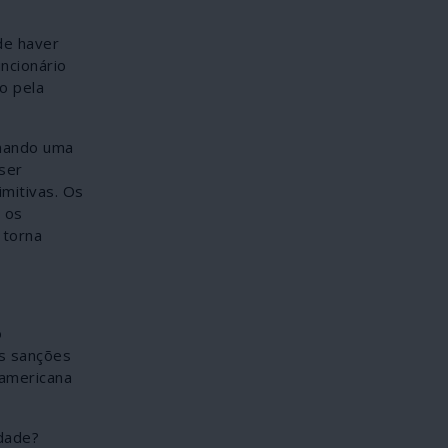
de haver
ncionário
o pela
rmando uma
 ser
mitivas. Os
 os
 torna
o
s sanções
-americana
idade?