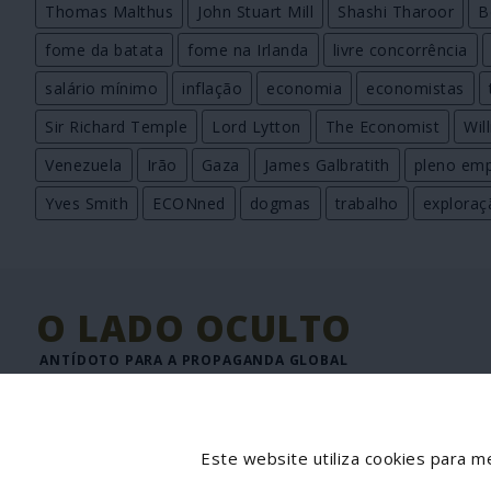
Thomas Malthus
John Stuart Mill
Shashi Tharoor
B
fome da batata
fome na Irlanda
livre concorrência
salário mínimo
inflação
economia
economistas
Sir Richard Temple
Lord Lytton
The Economist
Wil
Venezuela
Irão
Gaza
James Galbratith
pleno em
Yves Smith
ECONned
dogmas
trabalho
exploraç
O LADO OCULTO
ANTÍDOTO PARA A PROPAGANDA GLOBAL
JORNAL DIGITAL DE INFORMAÇÃO INTERNACIONAL
Director: José Goulão
Este website utiliza cookies para me