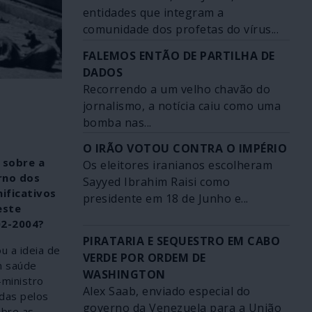
entidades que integram a
comunidade dos profetas do vírus...
FALEMOS ENTÃO DE PARTILHA DE
DADOS
Recorrendo a um velho chavão do
jornalismo, a notícia caiu como uma
bomba nas...
O IRÃO VOTOU CONTRA O IMPÉRIO
 sobre a
Os eleitores iranianos escolheram
rno dos
Sayyed Ibrahim Raisi como
ificativos
presidente em 18 de Junho e...
este
02-2004?
PIRATARIA E SEQUESTRO EM CABO
u a ideia de
VERDE POR ORDEM DE
m saúde
WASHINGTON
-ministro
Alex Saab, enviado especial do
adas pelos
governo da Venezuela para a União
obre as