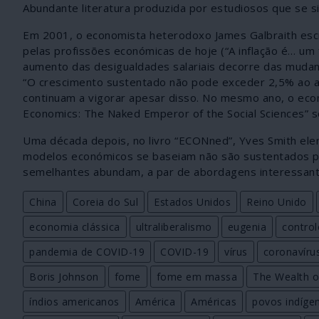
Abundante literatura produzida por estudiosos que se s
Em 2001, o economista heterodoxo James Galbraith escr
pelas profissões económicas de hoje (“A inflação é… um
aumento das desigualdades salariais decorre das mudan
“O crescimento sustentado não pode exceder 2,5% ao an
continuam a vigorar apesar disso. No mesmo ano, o eco
Economics: The Naked Emperor of the Social Sciences” so
Uma década depois, no livro “ECONned”, Yves Smith el
modelos económicos se baseiam não são sustentados pela
semelhantes abundam, a par de abordagens interessant
China
Coreia do Sul
Estados Unidos
Reino Unido
economia clássica
ultraliberalismo
eugenia
contro
pandemia de COVID-19
COVID-19
vírus
coronavíru
Boris Johnson
fome
fome em massa
The Wealth o
índios americanos
América
Américas
povos indíge