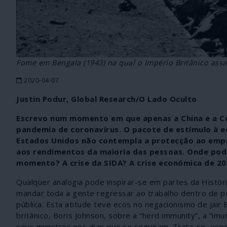
Fome em Bengala (1943) na qual o Império Britânico ass
2020-04-07
Justin Podur, Global Research/O Lado Oculto
Escrevo num momento em que apenas a China e a Cor
pandemia de coronavírus. O pacote de estímulo à e
Estados Unidos não contempla a protecção ao empr
aos rendimentos da maioria das pessoas. Onde pod
momento? A crise da SIDA? A crise económica de 2
Qualquer analogia pode inspirar-se em partes da Histór
mandar toda a gente regressar ao trabalho dentro de p
pública. Esta atitude teve ecos no negacionismo de Jair 
britânico, Boris Johnson, sobre a “herd immunity”, a “i
seus ministros nos dias que se seguiram. Trata-se, esp