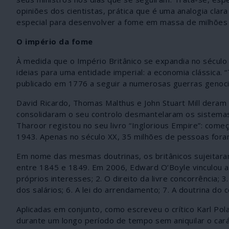
opiniões dos cientistas, prática que é uma analogia cla
especial para desenvolver a fome em massa de milhões
O império da fome
À medida que o Império Britânico se expandia no século 
ideias para uma entidade imperial: a economia clássica.
publicado em 1776 a seguir a numerosas guerras genocid
David Ricardo, Thomas Malthus e John Stuart Mill deram a
consolidaram o seu controlo desmantelaram os sistemas
Tharoor registou no seu livro “Inglorious Empire”: co
1943. Apenas no século XX, 35 milhões de pessoas foram
Em nome das mesmas doutrinas, os britânicos sujeitar
entre 1845 e 1849. Em 2006, Edward O’Boyle vinculou a fo
próprios interesses; 2. O direito da livre concorrência; 3.
dos salários; 6. A lei do arrendamento; 7. A doutrina do c
Aplicadas em conjunto, como escreveu o crítico Karl Pol
durante um longo período de tempo sem aniquilar o carác