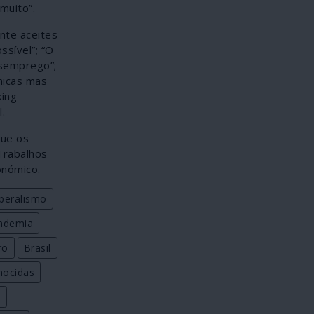
muito”.
nte aceites
ssível”; “O
esemprego”;
micas mas
king
.
que os
Trabalhos
onómico.
iberalismo
ndemia
ro
Brasil
nocidas
o