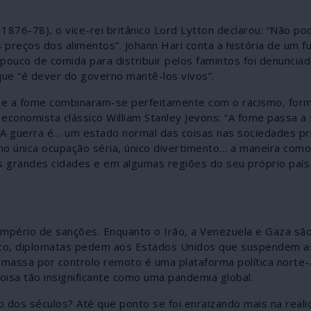
 1876-78), o vice-rei britânico Lord Lytton declarou: “Não po
 preços dos alimentos”. Johann Hari conta a história de um fu
 pouco de comida para distribuir pelos famintos foi denunciad
que “é dever do governo mantê-los vivos”.
ica e a fome combinaram-se perfeitamente com o racismo, fo
 economista clássico William Stanley Jevons: “A fome passa a
 guerra é… um estado normal das coisas nas sociedades pri
mo única ocupação séria, único divertimento… a maneira como
 grandes cidades e em algumas regiões do seu próprio país
império de sanções. Enquanto o Irão, a Venezuela e Gaza sã
rco, diplomatas pedem aos Estados Unidos que suspendem a
m massa por controlo remoto é uma plataforma política norte
isa tão insignificante como uma pandemia global.
 dos séculos? Até que ponto se foi enraizando mais na real