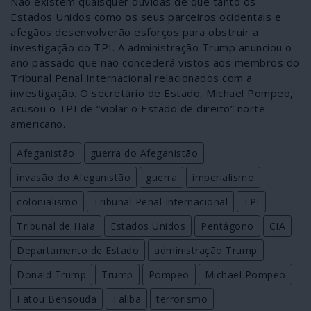
Não existem quaisquer dúvidas de que tanto os
Estados Unidos como os seus parceiros ocidentais e
afegãos desenvolverão esforços para obstruir a
investigação do TPI. A administração Trump anunciou o
ano passado que não concederá vistos aos membros do
Tribunal Penal Internacional relacionados com a
investigação. O secretário de Estado, Michael Pompeo,
acusou o TPI de “violar o Estado de direito” norte-
americano.
Afeganistão
guerra do Afeganistão
invasão do Afeganistão
guerra
imperialismo
colonialismo
Tribunal Penal Internacional
TPI
Tribunal de Haia
Estados Unidos
Pentágono
CIA
Departamento de Estado
administração Trump
Donald Trump
Trump
Pompeo
Michael Pompeo
Fatou Bensouda
Talibã
terrorismo