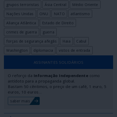
grupos terroristas
Ásia Central
Médio Oriente
Nações Unidas
ONU
NATO
atlantismo
Aliança Atlântica
Estado de Direito
crimes de guerra
guerra
forças de segurança afegãs
Haia
Cabul
Washington
diplomacia
vistos de entrada
ASSINANTES SOLIDÁRIOS
O reforço da
Informação Independente
como
antídoto para a propaganda global.
Bastam 50 cêntimos, o preço de um café, 1 euro, 5
euros, 10 euros…
saber mais