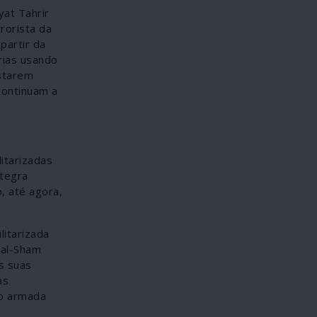
yat Tahrir
rorista da
partir da
rias usando
estarem
continuam a
itarizadas
ntegra
, até agora,
itarizada
 al-Sham
s suas
as
ão armada