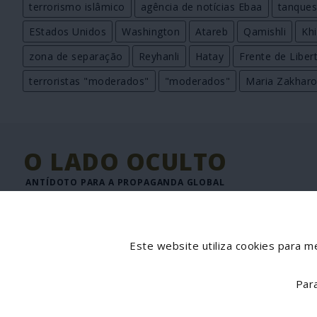
terrorismo islâmico
agência de notícias Ebaa
tanque
EStados Unidos
Washington
Atareb
Qamishli
Kh
zona de separação
Reyhanli
Hatay
Frente de Liber
terroristas "moderados"
"moderados"
Maria Zakhar
O LADO OCULTO
ANTÍDOTO PARA A PROPAGANDA GLOBAL
JORNAL DIGITAL DE INFORMAÇÃO INTERNACIONAL
Director: José Goulão
Este website utiliza cookies para me
Par