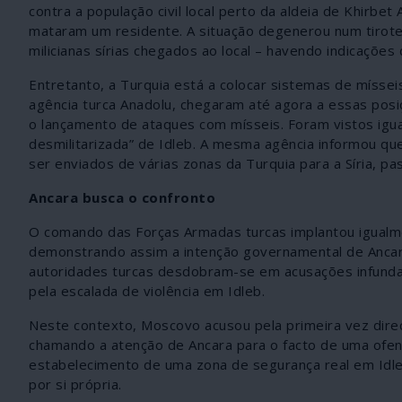
contra a população civil local perto da aldeia de Khirb
mataram um residente. A situação degenerou num tirote
milicianas sírias chegados ao local – havendo indicações
Entretanto, a Turquia está a colocar sistemas de míssei
agência turca Anadolu, chegaram até agora a essas po
o lançamento de ataques com mísseis. Foram vistos igu
desmilitarizada” de Idleb. A mesma agência informou qu
ser enviados de várias zonas da Turquia para a Síria, pa
Ancara busca o confronto
O comando das Forças Armadas turcas implantou igualmen
demonstrando assim a intenção governamental de Ancar
autoridades turcas desdobram-se em acusações infundada
pela escalada de violência em Idleb.
Neste contexto, Moscovo acusou pela primeira vez direc
chamando a atenção de Ancara para o facto de uma ofens
estabelecimento de uma zona de segurança real em Idleb
por si própria.