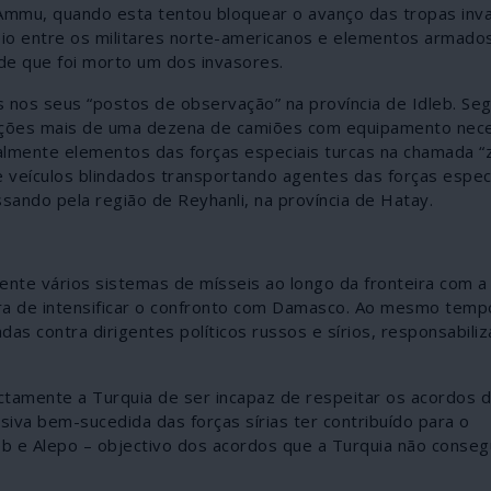
et Ammu, quando esta tentou bloquear o avanço das tropas inv
io entre os militares norte-americanos e elementos armados
 de que foi morto um dos invasores.
s nos seus “postos de observação” na província de Idleb. Se
sições mais de uma dezena de camiões com equipamento nece
almente elementos das forças especiais turcas na chamada “
e veículos blindados transportando agentes das forças espec
ssando pela região de Reyhanli, na província de Hatay.
te vários sistemas de mísseis ao longo da fronteira com a S
a de intensificar o confronto com Damasco. Ao mesmo temp
s contra dirigentes políticos russos e sírios, responsabili
tamente a Turquia de ser incapaz de respeitar os acordos d
iva bem-sucedida das forças sírias ter contribuído para o
 e Alepo – objectivo dos acordos que a Turquia não consegu