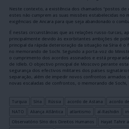
Neste contexto, a existência dos chamados “postos de ob
estes não cumprem as suas missões estabelecidas no m
exigências de Ancara para que seja abandonado o combat
É nestas circunstâncias que as relações russo-turcas, 
principalmente devido às exorbitantes ambições de polí
principal da rápida deterioração da situação na Síria é 
no memorando de Sochi. Segundo a porta-voz do Ministé
o cumprimento dos acordos assinados e está preparada 
de Idleb. O objectivo principal de Moscovo perante esta 
segurança dos efectivos militares dos países signatários
separação, além de impedir novos confrontos armados d
novas escaladas de confrontos, o memorando de Sochi,
Turquia
Síria
Rússia
acordo de Astana
acordo de
NATO
Aliança Atlântica
atlantismo
al-Rashidin
i
Observatório Sírio dos Direitos Humanos
Hayat Tahrir 