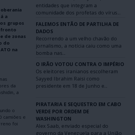
entidades que integram a
soberania
comunidade dos profetas do vírus...
tá a
 os grupos
FALEMOS ENTÃO DE PARTILHA DE
nfronto
DADOS
 e de zonas
Recorrendo a um velho chavão do
o do
jornalismo, a notícia caiu como uma
NATO na
bomba nas...
O IRÃO VOTOU CONTRA O IMPÉRIO
Os eleitores iranianos escolheram
Sayyed Ibrahim Raisi como
 nas
presidente em 18 de Junho e...
ores da
shidin, a
PIRATARIA E SEQUESTRO EM CABO
gundo o
VERDE POR ORDEM DE
00 camiões e
WASHINGTON
reno foi
Alex Saab, enviado especial do
governo da Venezuela para a União