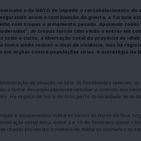
mericana e da NATO de impedir o restabelecimento da 
assegurando assim a continuação da guerra, a Turquia es
vizinho com tropas e armamento pesado. Apoiando todos
“moderados”, as tropas turcas têm vindo a entrar em co
 a todo o custo, a libertação total da província de Idleb
 tenta ainda reduzir o nível de violência, mas há regist
 em acções contra populações sírias. A estratégia da 
eterioração da situação na Síria. As hostilidades centram-se
stão a tentar desesperadamente retomar o controlo dos sect
. Há registo de troca de tiros perto da localidade de al-Ra
pas e equipamentos militares turcos no Norte da Síria. Se
municação social turca, entre 2 e 10 de Fevereiro quase 15
s citadas províncias; o número de militares otomanos no ter