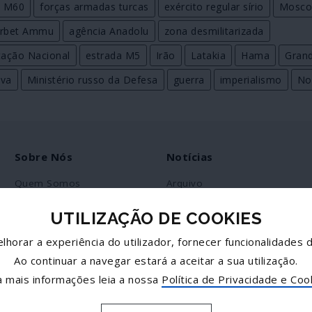
s M60
forças armadas turcas
exército regular sírio
Mosco
irbet Ammu
agência Anadolu
zona desmilitarizada
tação Nacional
estrada M5
Irão
Latakia
Hama
Grand
ova
Ministério russo da Defesa
guerra
imperialismo
Nor
Sobre Nós
Notícias
Quem Somos
Arquivo
Ficha Técnica
RSS
UTILIZAÇÃO DE COOKIES
Estatuto Editorial
lhorar a experiência do utilizador, fornecer funcionalidades d
Política de Privacidade
Ao continuar a navegar estará a aceitar a sua utilização.
Contactos
a mais informações leia a nossa
Política de Privacidade e Coo