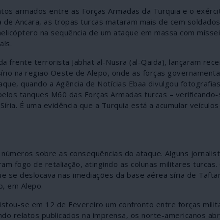
ntos armados entre as Forças Armadas da Turquia e o exérci
a de Ancara, as tropas turcas mataram mais de cem soldados 
m helicóptero na sequência de um ataque em massa com míssei
aís.
a frente terrorista Jabhat al-Nusra (al-Qaida), lançaram re
sírio na região Oeste de Alepo, onde as forças governament
que, quando a Agência de Notícias Ebaa divulgou fotografia
pelos tanques M60 das Forças Armadas turcas – verificando-
íria. É uma evidência que a Turquia está a acumular veículos
 números sobre as consequências do ataque. Alguns jornalis
ram fogo de retaliação, atingindo as colunas militares turcas
que se deslocava nas imediações da base aérea síria de Taft
b, em Alepo.
gistou-se em 12 de Fevereiro um confronto entre forças mili
ndo relatos publicados na imprensa, os norte-americanos ab