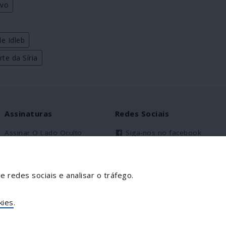
vo
e Idleb
te da Síria
Assinaturas
Redes Sociais
Assinar O Lado Oculto
Siga-nos no facebook
Assinantes Solidários
Partilhe esta página
e redes sociais e analisar o tráfego.
Facebook
Twitter
kies
.
Mais...