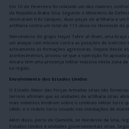
Em 10 de Fevereiro foi relatado um dos maiores confro
da República Árabe Síria. Segundo o Ministério da Defes
destruíram três tanques, duas peças de artilharia e u
artilharia contra um total de 115 alvos no Noroeste do p
Mercenários do grupo Hayat Tahrir al-Sham, uma braço d
um ataque com mísseis contra as posições do exército 
activamente as formações agressoras. Depois desse ata
acontecimentos, provou-se que a operação foi apoiada 
Ancara tem uma presença militar massiva nesta zona da S
na região.
Envolvimento dos Estados Unidos
O Estado-Maior das Forças Armadas sírias não forneceu
terreno afirmam que as unidades de artilharia sírias abri
mais violentos incidiram sobre o comboio militar turco 
Idleb, e o reduto turco situado nas imediações de Atare
Além disso, perto de Qamishli, no Nordeste da Síria, re
Estados Unidos e unidades governamentais sírias. Segu