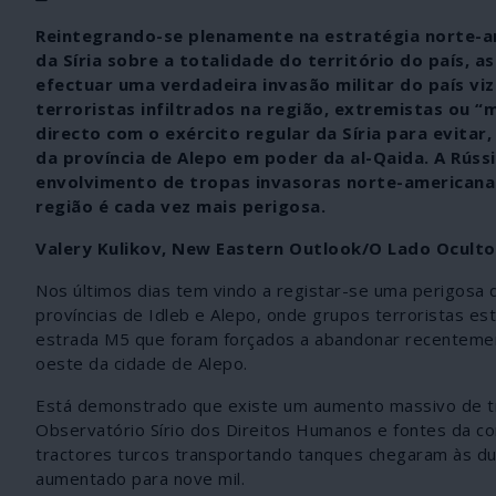
Reintegrando-se plenamente na estratégia norte-a
da Síria sobre a totalidade do território do país, 
efectuar uma verdadeira invasão militar do país 
terroristas infiltrados na região, extremistas ou 
directo com o exército regular da Síria para evitar,
da província de Alepo em poder da al-Qaida. A Rússia
envolvimento de tropas invasoras norte-americanas
região é cada vez mais perigosa.
Valery Kulikov, New Eastern Outlook/O Lado Oculto
Nos últimos dias tem vindo a registar-se uma perigosa d
províncias de Idleb e Alepo, onde grupos terroristas e
estrada M5 que foram forçados a abandonar recentemente
oeste da cidade de Alepo.
Está demonstrado que existe um aumento massivo de tro
Observatório Sírio dos Direitos Humanos e fontes da co
tractores turcos transportando tanques chegaram às dua
aumentado para nove mil.