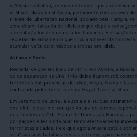
A Rússia sublinhou, ao mesmo tempo, que a ofensiva lanç
al-Sham, filiado na al-Qaida, juntamente com os seus al
Frente de Libertação Nacional, apoiado pela Turquia. As 
zona desmilitarizada de Idleb porque depois conseguem
a população local como escudos humanos. A situação to
repletas de armamento que circula através da fronteira
acumular veículos blindados e tropas em Idleb.
Astana e Sochi
Recorda-se que em Maio de 2017, em Astana, a Rússia, o
ou de separação na Síria. Três delas ficaram sob contr
territórios das províncias de Idleb, Alepo, Hama e Lata
controlada pelos terroristas do Hayat Tahrir al-Sham.
Em Setembro de 2018, a Rússia e a Turquia assinaram u
em Idleb, o que implicou que Ancara se tornou responsáv
dos “moderados” da Frente de Libertação Nacional, apoi
obrigações e fez ainda pior: tenta efectivamente impedir
terroristas sitiadas. Pelo que agora Ancara está a apo
síria” nas suas batalhas contra as tropas governamentai