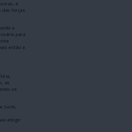
asoras, e
 das forças
gundo a
ssário para
zona
iais estão a
íria,
o, as
zando-os
e Sochi,
iu atingir