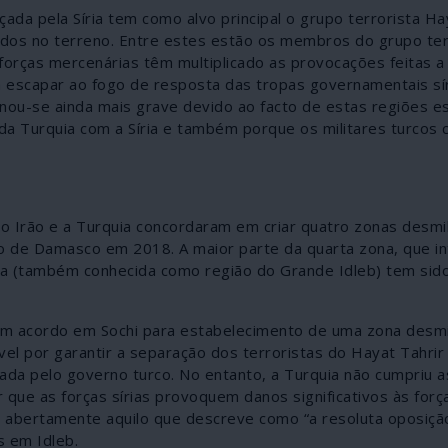
ada pela Síria tem como alvo principal o grupo terrorista Ha
iados no terreno. Entre estes estão os membros do grupo ter
forças mercenárias têm multiplicado as provocações feitas a 
 escapar ao fogo de resposta das tropas governamentais sí
rnou-se ainda mais grave devido ao facto de estas regiões 
 da Turquia com a Síria e também porque os militares turcos 
 Irão e a Turquia concordaram em criar quatro zonas desmil
olo de Damasco em 2018. A maior parte da quarta zona, que i
kia (também conhecida como região do Grande Idleb) tem sido
m acordo em Sochi para estabelecimento de uma zona desmil
el por garantir a separação dos terroristas do Hayat Tahrir
ada pelo governo turco. No entanto, a Turquia não cumpriu a
 que as forças sírias provoquem danos significativos às forç
iar abertamente aquilo que descreve como “a resoluta oposiç
s em Idleb.