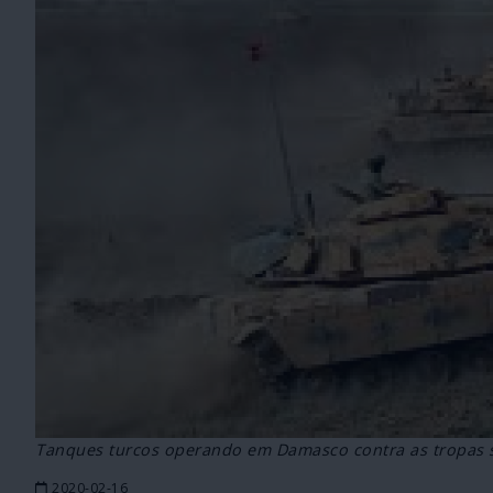
Tanques turcos operando em Damasco contra as tropas s
2020-02-16