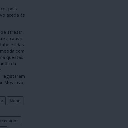
co, pois
vo aceda às
 de stress”,
que a causa
stabelecidas
ometida com
 na questão
antia da
e
e registarem
or Moscovo.
da
Alepo
rcenários