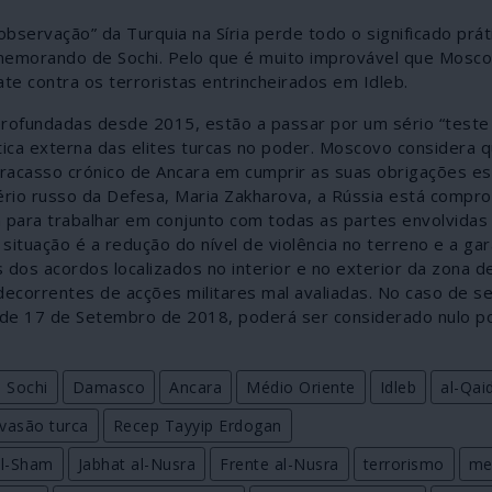
servação” da Turquia na Síria perde todo o significado práti
emorando de Sochi. Pelo que é muito improvável que Mosco
e contra os terroristas entrincheirados em Idleb.
aprofundadas desde 2015, estão a passar por um sério “teste
tica externa das elites turcas no poder. Moscovo considera 
o fracasso crónico de Ancara em cumprir as suas obrigações e
rio russo da Defesa, Maria Zakharova, a Rússia está compr
para trabalhar em conjunto com todas as partes envolvidas
situação é a redução do nível de violência no terreno e a gar
 dos acordos localizados no interior e no exterior da zona d
ecorrentes de acções militares mal avaliadas. No caso de s
 de 17 de Setembro de 2018, poderá ser considerado nulo p
 Sochi
Damasco
Ancara
Médio Oriente
Idleb
al-Qai
nvasão turca
Recep Tayyip Erdogan
al-Sham
Jabhat al-Nusra
Frente al-Nusra
terrorismo
me