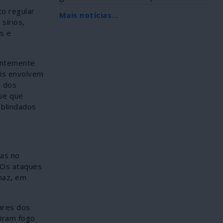
Africana, foi...
to regular
Mais notícias...
sírios,
s e
centemente
ais envolvem
s dos
se que
 blindados
tas no
. Os ataques
anaz, em
tares dos
riram fogo