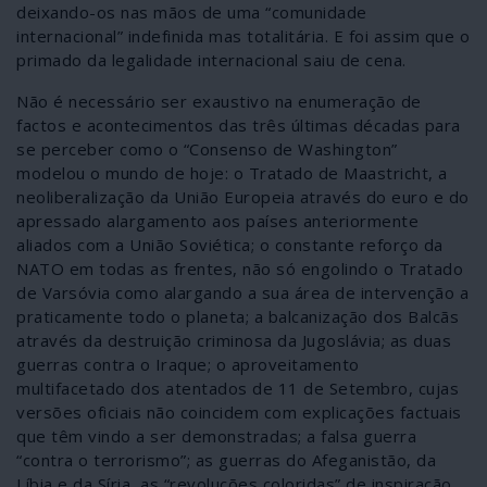
deixando-os nas mãos de uma “comunidade
internacional” indefinida mas totalitária. E foi assim que o
primado da legalidade internacional saiu de cena.
Não é necessário ser exaustivo na enumeração de
factos e acontecimentos das três últimas décadas para
se perceber como o “Consenso de Washington”
modelou o mundo de hoje: o Tratado de Maastricht, a
neoliberalização da União Europeia através do euro e do
apressado alargamento aos países anteriormente
aliados com a União Soviética; o constante reforço da
NATO em todas as frentes, não só engolindo o Tratado
de Varsóvia como alargando a sua área de intervenção a
praticamente todo o planeta; a balcanização dos Balcãs
através da destruição criminosa da Jugoslávia; as duas
guerras contra o Iraque; o aproveitamento
multifacetado dos atentados de 11 de Setembro, cujas
versões oficiais não coincidem com explicações factuais
que têm vindo a ser demonstradas; a falsa guerra
“contra o terrorismo”; as guerras do Afeganistão, da
Líbia e da Síria, as “revoluções coloridas” de inspiração