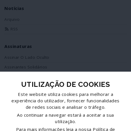
Notícias
Arquivo
RSS
Assinaturas
Assinar O Lado Oculto
Assinantes Solidários
UTILIZAÇÃO DE COOKIES
Redes Sociais
Este website utiliza cookies para melhorar a
Siga-nos no facebook
experiência do utilizador, fornecer funcionalidades
de redes sociais e analisar o tráfego.
Partilhe esta página
Ao continuar a navegar estará a aceitar a sua
utilização.
Facebook
Para mais informações leia a nossa
Política de