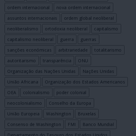
ordem internacional
nova ordem internacional
assuntos internacionais
ordem global neoliberal
neoliberalismo
ortodoxia neoliberal
capitalismo
capitalismo neoliberal
guerra
guerras
sanções económicas
arbitrariedade
totalitarismo
autoritarismo
transparência
ONU
Organização das Nações Unidas
Nações Unidas
União Africana
Organização dos Estados Americanos
OEA
colonialismo
poder colonial
neocolonialismo
Conselho da Europa
União Europeia
Washington
Bruxelas
Consenso de Washington
FMI
Banco Mundial
Departamento do Tesouro dos Estados Unidos