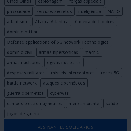
Cinco Olhos
espionagem
forças especiais
privacidade
serviços secretos
inteligência
NATO
atlantismo
Aliança Atlântica
Cimeira de Londres
domínio militar
Defense applications of 5G network Technologies
domínio civil
armas hipersónicas
mach 5
armas nucleares
ogivas nucleares
despesas militares
mísseis interceptores
redes 5G
battle network
ataques cibernéticos
guerra cibernética
cyberwar
campos electromagnéticos
meio ambiente
saúde
jogos de guerra
ASSINANTES SOLIDÁRIOS