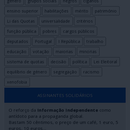
género
grupos sociais
negros
ciganos
ensino superior
habilitações
mérito
património
Li das Quotas
universalidade
critérios
função pública
pobres
cargos públicos
deputados
Portugal
I República
trabalho
educação
votação
maiorias
minorias
sistema de quotas
decisão
política
Lei Eleitoral
equilíbrio de género
segregação
racismo
xenofobia
ASSINANTES SOLIDÁRIOS
O reforço da
Informação Independente
como
antídoto para a propaganda global.
Bastam 50 cêntimos, o preço de um café, 1 euro, 5
euros, 10 euros…