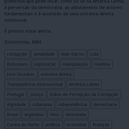
poderosa que pode levar, como se vê na América Latina,
à perversão da democracia, ao afastamento de actores
fundamentais e à ascensão de uma extrema-direita
antissocial.
É preciso estar alerta.
Economista, MBA
corrupção
venalidade
Alan Garcia
Lula
Bolsonaro
exploração
manipulação
mentira
José Sócrates
extrema-direita
Transparência Internacional
América Latina
Portugal
Justiça
Índice de Percepção da Corrupção
dignidade
soberania
independência
democracia
Brasil
Argentina
Peru
Venezuela
Coreia do Norte
política
economia
finanças