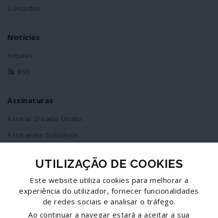
Contactos
Notícias
Arquivo
RSS
Assinaturas
Assinar O Lado Oculto
Assinantes Solidários
UTILIZAÇÃO DE COOKIES
Redes Sociais
Este website utiliza cookies para melhorar a
Siga-nos no facebook
experiência do utilizador, fornecer funcionalidades
de redes sociais e analisar o tráfego.
Partilhe esta página
Ao continuar a navegar estará a aceitar a sua