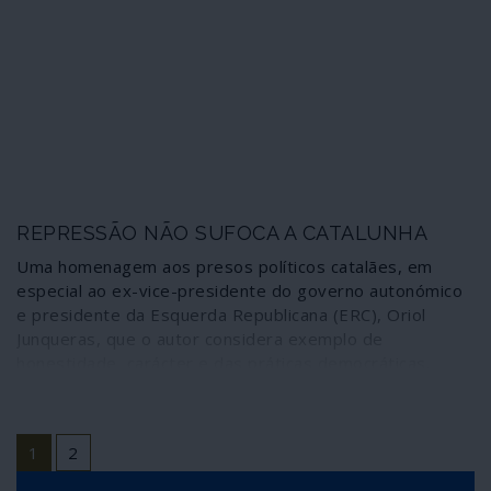
protagonizados por reduzidos grupos organizados e
pelos brutais serviços de repressão, foram 700 mil os
catalães que sexta-feira convergiram em Barcelona
reclamando o direito democrático de terem opinião
sobre a independência ou não do seu país. Em Madrid,
os principais dirigentes políticos multiplicam acusações e
ameaças, mas não apresentam propostas.
REPRESSÃO NÃO SUFOCA A CATALUNHA
Uma homenagem aos presos políticos catalães, em
especial ao ex-vice-presidente do governo autonómico
e presidente da Esquerda Republicana (ERC), Oriol
Junqueras, que o autor considera exemplo de
honestidade, carácter e das práticas democráticas.
“Com Junqueras atrás das grades o independentismo
não se apaga, pelo contrário, cresce, reaviva-se e não
há artigo 155 capaz de sufocá-lo”, escreve.
1
2