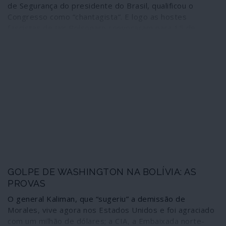
de Segurança do presidente do Brasil, qualificou o
Congresso como “chantagista”. E logo as hostes
fascistas de Jair Bolsonaro convocaram para 15 de
Março uma descida às ruas contra o Parlamento; e logo
o próprio presidente passou a usar o WhatsApp e as
redes sociais para fazer eco das convocatórias da
manifestação contra os deputados. Tudo se desenvolve
enquanto sectores da Polícia Militar se amotinam – sem
reacção dos governadores dos Estados –, os centros
de decisão se enchem de militares, alguns no activo, e o
grande empresariado esfrega as mãos de satisfação e
deita contas aos lucros. Bolsonaro e as suas tropas de
choque não estão confortáveis com a ordem
institucional democrática e o golpe já está em curso.
GOLPE DE WASHINGTON NA BOLÍVIA: AS
PROVAS
O general Kaliman, que “sugeriu” a demissão de
Morales, vive agora nos Estados Unidos e foi agraciado
com um milhão de dólares; a CIA, a Embaixada norte-