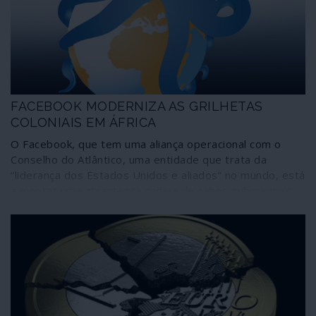
Matter”, e das suas artimanhas, como a das “revoluções
coloridas”, transformou o descontentamento popular
genuíno num ajuste de contas entre elites imperiais em
vésperas de eleições.
FACEBOOK MODERNIZA AS GRILHETAS
COLONIAIS EM ÁFRICA
O Facebook, que tem uma aliança operacional com o
Conselho do Atlântico, uma entidade que trata da
“liderança dos Estados Unidos e aliados” no mundo, está
a montar uma gigantesca cadeia de cabos submarinos
em redor de África como “pilar de uma enorme
expansão da internet no continente”. Perito em “educar
os cidadãos e a sociedade civil” sobre o que é
“verdadeiro” ou “falso”, o Facebook amarra agora os
seus cabos em terras onde mais de 600 milhões de
pessoas não têm acesso a energia eléctrica. Trata-se,
afinal, de cabos que vêm suceder às velhas grilhetas
coloniais.