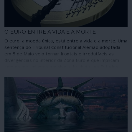
O EURO ENTRE A VIDA E A MORTE
O euro, a moeda única, está entre a vida e a morte. Uma
sentença do Tribunal Constitucional Alemão adoptada
em 5 de Maio veio tornar frontais e irredutíveis as
divergências no interior da Zona Euro e que implicam
com os mecanismos possíveis de ajuda aos Estados
membros para combater a crise económica decorrente
da pandemia do COVID-19. Como a seguir se explica, a
situação resultante da sentença do Tribunal criou um
quadro no qual ou a Alemanha sai do euro ou as suas
posições ditadas constitucionalmente têm ganho de
causa no Banco Central Europeu – terminando com as
compras de dívida dos Estados membros. Mas se isto
acontecer, países como França e a Itália terão de por
em causa a continuidade no euro porque as suas
economias não sobrevivem sem as compras de dívida e