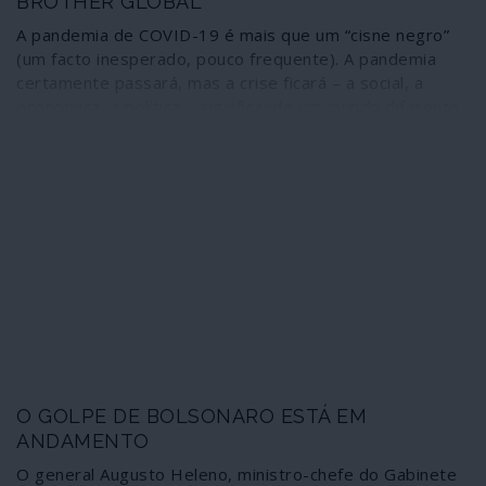
esta uma das razões sub-reptícias para a incontida ira
BROTHER GLOBAL
de Washington contra Pequim?
A pandemia de COVID-19 é mais que um “cisne negro”
(um facto inesperado, pouco frequente). A pandemia
certamente passará, mas a crise ficará – a social, a
económica, a política – significando um mundo diferente
que nem os mais ousados cientistas sociais e
politólogos podem imaginar, com uma estimativa de
mais de três mil milhões de desempregados.
O GOLPE DE BOLSONARO ESTÁ EM
ANDAMENTO
O general Augusto Heleno, ministro-chefe do Gabinete