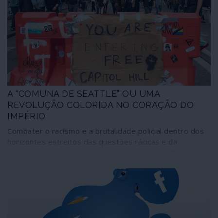
geoeconomia mas também da geopolítica. A
comunicação corporativa praticamente não deu por isso,
a não ser para dizer que se trata de mais uma arma da
China contra “o Ocidente”. Um “Ocidente” que continua a
olhar-se como o centro do mundo – e a comportar-se
colonialmente como tal. Enquanto ele, o centro do
mundo, continua a deslizar inapelavelmente para
Oriente.
A “COMUNA DE SEATTLE” OU UMA
REVOLUÇÃO COLORIDA NO CORAÇÃO DO
IMPÉRIO
Combater o racismo e a brutalidade policial dentro dos
horizontes estreitos das questões rácicas e da
desmilitarização da polícia carece das perspectivas
estratégicas que permitiriam transformar a luta num
verdadeiro abalo para a sociedade capitalista. Já no
rescaldo dos acontecimentos que se sucederam ao
assassínio de George Floyd, emerge a “Comuna de
Seattle”, prova provada de que o Partido Democrata,
através dos seus braços como o movimento Black Lives