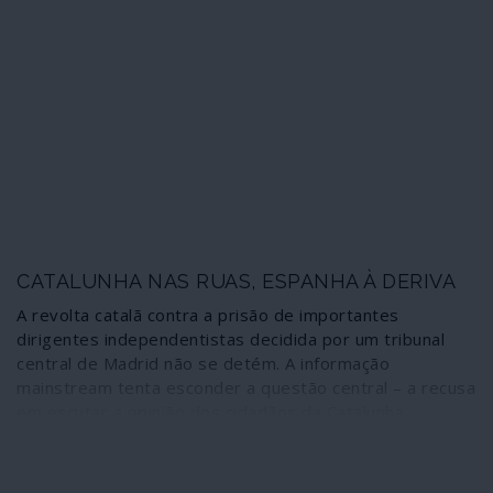
direita. O caminho para alcançar maioria parlamentar,
porém, é ainda longo e exige alguns acordos mais num
cenário caracterizado pela situação na Catalunha e pela
significativa subida eleitoral do grupo fascista Vox.
Publicamos uma importante reflexão sobre a
advertência que este facto representa, sobretudo numa
democracia que começa por estar amputada na cabeça
do Estado.
CATALUNHA NAS RUAS, ESPANHA À DERIVA
A revolta catalã contra a prisão de importantes
dirigentes independentistas decidida por um tribunal
central de Madrid não se detém. A informação
mainstream tenta esconder a questão central – a recusa
em escutar a opinião dos cidadãos da Catalunha
livremente expressa – empolando os actos de violência
que contrariam a vontade dos detidos e servem os
interesses de Madrid. Enquanto estes actos são