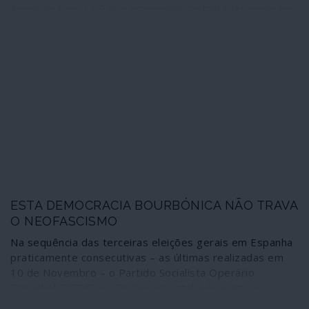
americana em La Paz e empresas contratadas minaram
as redes sociais com vagas de fake news para
provocarem a agitação social; dinheiro e armas com
origem em Washington choveram em Santa Cruz, o
epicentro fascista da conspiração; funcionários da
Embaixada compraram votos rurais e coordenaram a
acção com colegas do Brasil, Paraguai e Argentina; os
conspiradores estiveram em contacto directo com os
mesmos senadores dos Estados Unidos envolvidos nos
golpes de Guaidó contra a Venezuela. Estes e outros
factos, designadamente o papel da OEA, comprovam a
condução norte-americana do recente golpe de Estado
fascista na Bolívia.
ESTA DEMOCRACIA BOURBÓNICA NÃO TRAVA
O NEOFASCISMO
Na sequência das terceiras eleições gerais em Espanha
praticamente consecutivas – as últimas realizadas em
10 de Novembro – o Partido Socialista Operário
Espanhol (PSOE) e o Podemos estabeleceram um
primeiro acordo de coligação para governar sem a