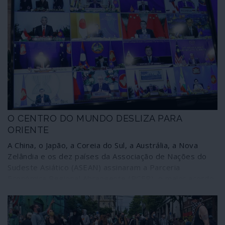
O CENTRO DO MUNDO DESLIZA PARA
ORIENTE
A China, o Japão, a Coreia do Sul, a Austrália, a Nova
Zelândia e os dez países da Associação de Nações do
Sudeste Asiático (ASEAN) assinaram a Parceria
Económica Regional Abrangente (RCEP), o maior acordo
comercial do mundo, um mercado integrado que envolve
30% da economia mundial e 2200 milhões de pessoas.
Trata-se de uma grande plataforma que poderá
intersectar-se com várias outras entidades regionais da