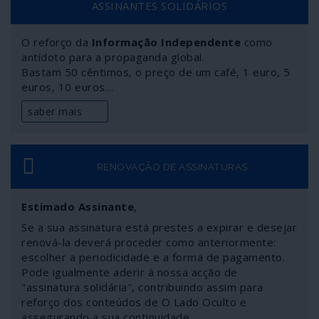
ASSINANTES SOLIDÁRIOS
motivados pelo combate à COVID-19, e os métodos de
pagamento sem mexer em dinheiro, essa matéria de
O reforço da
Informação Independente
como
repente tornada repelente e “contagiosa”. A esta
antídoto para a propaganda global.
combinação virtuosa chamaram “Passe de Bem-Estar”
Bastam 50 cêntimos, o preço de um café, 1 euro, 5
ou de saúde. No limite, juntam-se potencialmente ainda
euros, 10 euros…
muitas outras virtualidades num só “passe” em que o
pessoal, o público e os grandes interesses privados se
saber mais
diluem com as melhores das intenções, como podem
ser também a identificação de futuros focos de COVID-
19, de ajuntamentos para manifestações, a “prevenção
policial”, o rastreio de infectados e a desmaterialização
RENOVAÇÃO DE ASSINATURAS
das pulseiras electrónicas da justiça. Um admirável
mundo novo.
Estimado Assinante
,
Se a sua assinatura está prestes a expirar e desejar
renová-la deverá proceder como anteriormente:
escolher a periodicidade e a forma de pagamento.
Pode igualmente aderir à nossa acção de
"assinatura solidária", contribuindo assim para
reforço dos conteúdos de O Lado Oculto e
assegurando a sua continuidade.