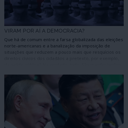
olhar-se como o centro do mundo – e a comportar-se
colonialmente como tal. Enquanto ele, o centro do
mundo, continua a deslizar inapelavelmente para
Oriente.
VIRAM POR AÍ A DEMOCRACIA?
Que há de comum entre a farsa globalizada das eleições
norte-americanas e a banalização da imposição de
situações que reduzem a pouco mais que resquícios os
direitos cívicos dos cidadãos a pretexto, por exemplo,
da saúde pública? Na verdade, tudo. São manifestações
comuns de uma maneira cada vez mais excepcional de
olhar a sociedade em todo o mundo gerido pela
ortodoxia neoliberal, ditada pela crise em que continua a
afundar-se a própria ortodoxia neoliberal.