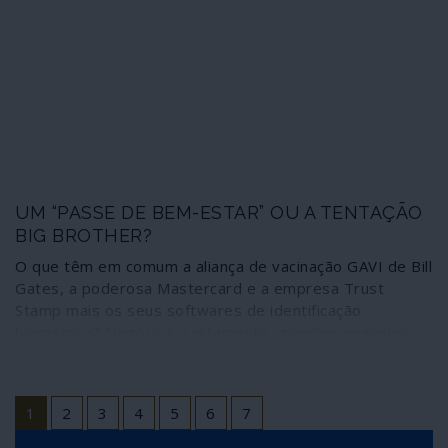
UM “PASSE DE BEM-ESTAR” OU A TENTAÇÃO
BIG BROTHER?
O que têm em comum a aliança de vacinação GAVI de Bill
Gates, a poderosa Mastercard e a empresa Trust
Stamp mais os seus softwares de identificação
biométrica? Negócios, certamente, grandes negócios,
pensará o leitor. Nada disso: a acreditar nos próprios,
trata-se de uma grande convergência cívica e
humanitária que juntará a recolha de dados biométricos
1
2
3
4
5
6
7
de identificação de indivíduos com base em inteligência
artificial, os dados de saúde e vacinação, sobretudo os