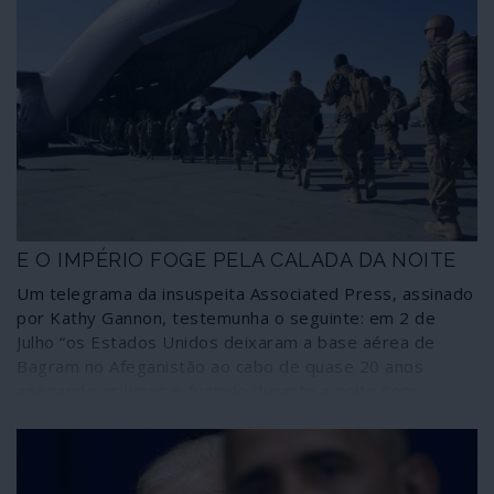
E O IMPÉRIO FOGE PELA CALADA DA NOITE
Um telegrama da insuspeita Associated Press, assinado
por Kathy Gannon, testemunha o seguinte: em 2 de
Julho “os Estados Unidos deixaram a base aérea de
Bagram no Afeganistão ao cabo de quase 20 anos
apagando as luzes e fugindo durante a noite sem
notificarem o novo comandante afegão da base, que
deu pela partida dos norte-americanos mais de duas
horas depois, segundo fontes afegãs”.