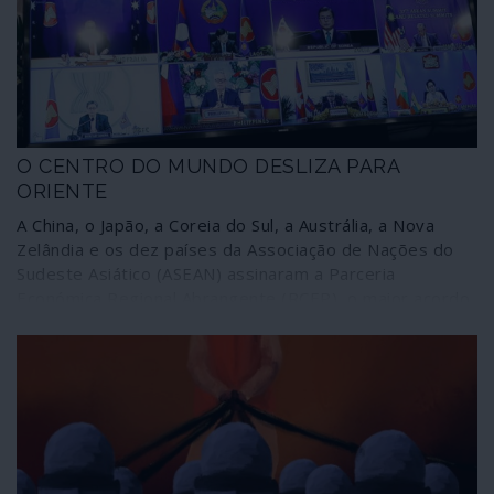
novo rumo dos Estados Unidos; porém, do quadro
actual há que esperar mais guerras, mais ingerência,
mais golpes de Estado – “brandos” ou nem tanto.
O CENTRO DO MUNDO DESLIZA PARA
ORIENTE
A China, o Japão, a Coreia do Sul, a Austrália, a Nova
Zelândia e os dez países da Associação de Nações do
Sudeste Asiático (ASEAN) assinaram a Parceria
Económica Regional Abrangente (RCEP), o maior acordo
comercial do mundo, um mercado integrado que envolve
30% da economia mundial e 2200 milhões de pessoas.
Trata-se de uma grande plataforma que poderá
intersectar-se com várias outras entidades regionais da
geoeconomia mas também da geopolítica. A
comunicação corporativa praticamente não deu por isso,
a não ser para dizer que se trata de mais uma arma da
China contra “o Ocidente”. Um “Ocidente” que continua a