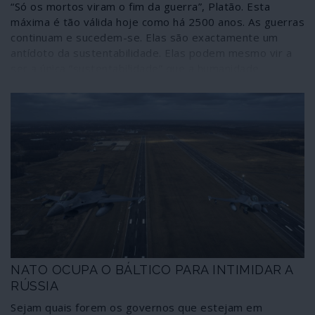
“Só os mortos viram o fim da guerra”, Platão. Esta
outro, escolha o leitor se conseguir ou achar que neste
máxima é tão válida hoje como há 2500 anos. As guerras
cenário ainda há lugar para o mal menor.
continuam e sucedem-se. Elas são exactamente um
antídoto da sustentabilidade. Elas podem mesmo vir a
ser a única “sustentabilidade” que a humanidade
moderna conhece – destruição sem fim, matanças,
exploração desavergonhada da Mãe Terra e dos seres
que a habitam, incluindo os humanos.
NATO OCUPA O BÁLTICO PARA INTIMIDAR A
RÚSSIA
Sejam quais forem os governos que estejam em