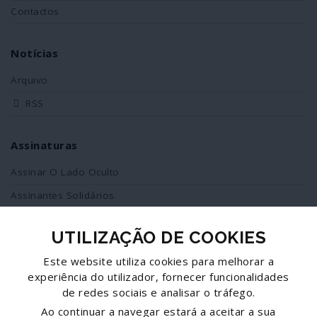
Contactos
Notícias
Arquivo
RSS
Assinaturas
Assinar O Lado Oculto
Assinantes Solidários
UTILIZAÇÃO DE COOKIES
Redes Sociais
Este website utiliza cookies para melhorar a
Siga-nos no facebook
experiência do utilizador, fornecer funcionalidades
de redes sociais e analisar o tráfego.
Partilhe esta página
Ao continuar a navegar estará a aceitar a sua