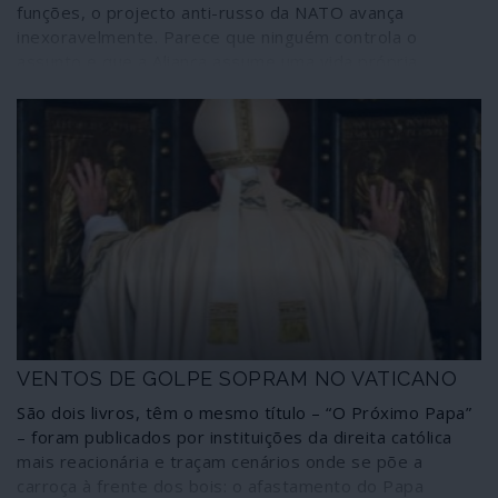
funções, o projecto anti-russo da NATO avança
inexoravelmente. Parece que ninguém controla o
assunto e que a Aliança assume uma vida própria
sobrepondo-se aos executivos dos Estados membros.
A colocação de um dispositivo nuclear nos países
bálticos, acompanhada por uma sucessão de jogos de
guerra sem interrupção na mesma região, é um novo
passo na criação de um clima de tensão cada vez mais
próximo do conflito aberto. Tensão acompanhada por
despesas militares em progressão constante, em
prejuízo dos investimentos sociais nos países aliados. E
aumentando exponencialmente o tráfego aéreo militar,
enquanto a actividade da aviação civil é restringida por
causa do COVID.
VENTOS DE GOLPE SOPRAM NO VATICANO
São dois livros, têm o mesmo título – “O Próximo Papa”
– foram publicados por instituições da direita católica
mais reacionária e traçam cenários onde se põe a
carroça à frente dos bois: o afastamento do Papa