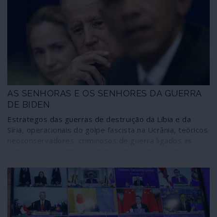
AS SENHORAS E OS SENHORES DA GUERRA
DE BIDEN
Estrategos das guerras de destruição da Líbia e da
Síria, operacionais do golpe fascista na Ucrânia, teóricos
neoconservadores, criminosos de guerra ligados às
carnificinas na Jugoslávia e no Iraque, por sua vez
associados ao núcleo belicista em torno do casal Clinton
e Obama, polvilham as principais áreas de intervenção
da administração de Joseph Biden. Tudo sob influência
de Madeleine Albright, patrocinadora de crimes de
guerra, por exemplo nos Balcãs. A comunicação social
corporativa continua a “respirar de alívio” com o alegado