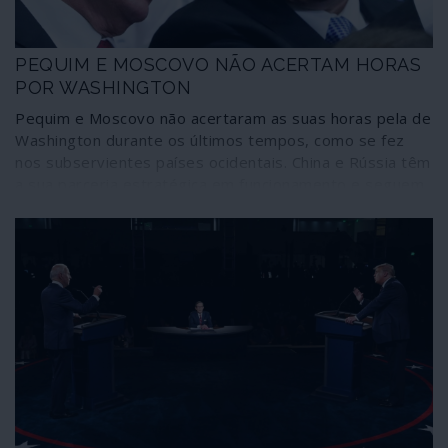
PEQUIM E MOSCOVO NÃO ACERTAM HORAS
POR WASHINGTON
Pequim e Moscovo não acertaram as suas horas pela de
Washington durante os últimos tempos, como se fez
nos subservientes países ocidentais. China e Rússia têm
a sua parceria estratégica em funcionamento e seguem
caminhos próprios que não estão à espera de
“autorização” decorrente da “escolha” norte-americana.
Enquanto decorria o duelo de sociopatas nos Estados
Unidos, o Comité Central do Partido Comunista da China
apreciou o plano quinquenal até 2025, decisivo no
caminho do país para a autossuficiência económica ao
mais elevado nível tecnológico. E o “pragmatismo” de
Moscovo afinou-se em debates como alternativa aos
reconhecidos fracassos neoliberais no Ocidente. São
opções próprias que estão a traçar outros caminhos não
coincidentes com os do decadente império.