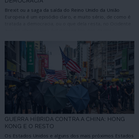
DEMOCRACIA
Brexit ou a saga da saída do Reino Unido da União
Europeia é um episódio claro, e muito sério, de como é
tratada a democracia, ou o que dela resta, no Ocidente
que se afirma como fiel depositário dos direitos
humanos e dos valores civilizacionais. A uma decisão
límpida e democrática, como a assumida pelos britânicos
no referendo sobre a permanência ou não na União
Europeia, seguiu-se uma enxurrada de manobras,
chantagens, humilhações, golpes sujos e baixos –
sempre desprezando os cidadãos – para tentar
reverter a decisão da consulta ou, pelo menos, tornar
as suas consequências exemplares para qualquer país
que deseje seguir pelo mesmo caminho.
GUERRA HÍBRIDA CONTRA A CHINA: HONG
KONG E O RESTO
Os Estados Unidos e alguns dos mais próximos Estados