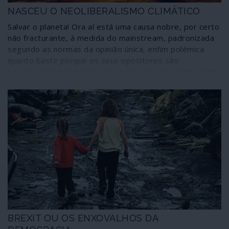
NASCEU O NEOLIBERALISMO CLIMÁTICO
Salvar o planeta! Ora aí está uma causa nobre, por certo
não fracturante, à medida do mainstream, padronizada
segundo as normas da opinião única, enfim polémica
quanto baste porque os seus opositores são
encabeçados por figuras que estão de passagem, como
Donald Trump, por certo uma excepção na tão
recomendável classe bipartidária e monolítica dos
Estados Unidos da América. Atentemos nos casos de
Obama, de Hillary Clinton, consabidamente tão amigos
do planeta e do ambiente.
BREXIT OU OS ENXOVALHOS DA