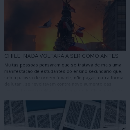
faúlha representada por um aumento de preços, um
corte de subsídios sociais, o lançamento de mais um
imposto tornaram-se agora susceptíveis de provocar
grandes e vibrantes explosões sociais. A arbitrariedade
e a impunidade do sistema dominante começam a
encontrar barreiras humanas.
CHILE: NADA VOLTARÁ A SER COMO ANTES
Muitas pessoas pensaram que se tratava de mais uma
manifestação de estudantes do ensino secundário que,
sob a palavra de ordem “evadir, não pagar, outra forma
de lutar”, se revoltavam contra novo aumento das
tarifas do metropolitano de Santiago do Chile, o quarto
em menos de dois anos. A acção dos estudantes foi
reprimida brutalmente, como é característica da polícia
chilena. Mas o movimento foi retomado pouco depois
por milhares e milhares de passageiros que, indignados
com a repressão, começaram a atacar e a incendiar
várias estações de metro. É impressionante o que