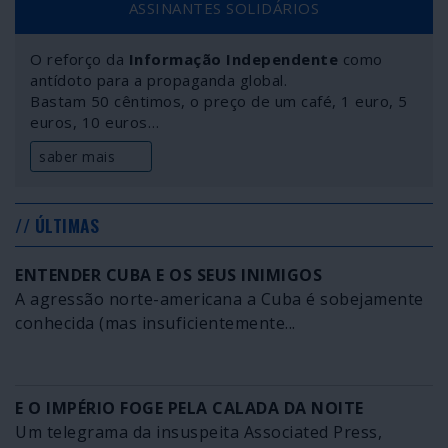
ASSINANTES SOLIDÁRIOS
salvação no sacrifício de regiões da Terra, como a
Antártida.
O reforço da
Informação Independente
como
antídoto para a propaganda global.
Bastam 50 cêntimos, o preço de um café, 1 euro, 5
euros, 10 euros…
saber mais
// ÚLTIMAS
ENTENDER CUBA E OS SEUS INIMIGOS
A agressão norte-americana a Cuba é sobejamente
conhecida (mas insuficientemente...
E O IMPÉRIO FOGE PELA CALADA DA NOITE
Um telegrama da insuspeita Associated Press,