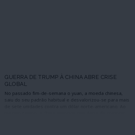
através de tragédias humanitárias e retalia a economia
sul-coreana. O conflito entre dois dos gigantes
tecnológicos e comerciais asiáticos tem potencial para
abalar ainda mais a economia e o comércio mundiais.
GUERRA DE TRUMP À CHINA ABRE CRISE
GLOBAL
No passado fim-de-semana o yuan, a moeda chinesa,
saiu do seu padrão habitual e desvalorizou-se para mais
de sete unidades contra um dólar norte-americano. Ao
mesmo tempo, a China anunciou que deixa de comprar
produtos agrícolas aos Estados Unidos. A estratégia
comercial delineada por Trump e pelos
neoconservadores norte-americanos implodiu. Passou-