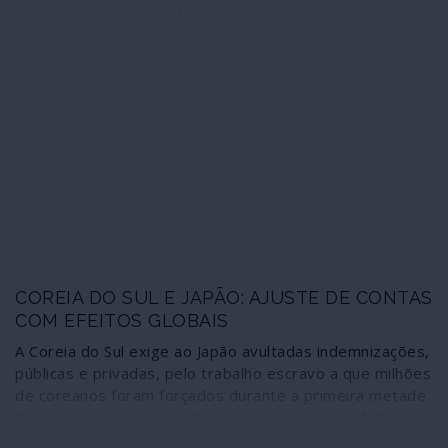
economia de crescer de acordo com o seu potencial
real. No entanto, as tendências agravam-se.
COREIA DO SUL E JAPÃO: AJUSTE DE CONTAS
COM EFEITOS GLOBAIS
A Coreia do Sul exige ao Japão avultadas indemnizações,
públicas e privadas, pelo trabalho escravo a que milhões
de coreanos foram forçados durante a primeira metade
do século XX; o Japão acha que não devem ser feitos
ajustes de contas às vantagens económicas obtidas