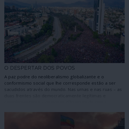
O DESPERTAR DOS POVOS
A paz podre do neoliberalismo globalizante e o
conformismo social que lhe corresponde estão a ser
sacudidos através do mundo. Nas urnas e nas ruas – as
duas frentes são democraticamente legítimas e
complementares – os povos dão sinais de que a
sonolência hipnótica induzida pelo entertainment
mediático em que se transformou tudo o que tem a ver
com a vida das pessoas é uma arma que também se
desgasta, desmascara e vai perdendo eficácia. Uma