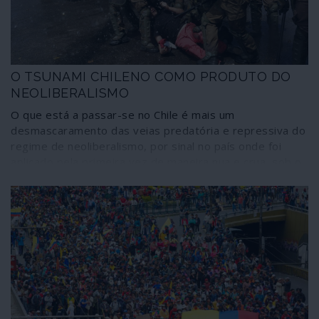
O TSUNAMI CHILENO COMO PRODUTO DO
NEOLIBERALISMO
O que está a passar-se no Chile é mais um
desmascaramento das veias predatória e repressiva do
regime de neoliberalismo, por sinal no país onde foi
aplicado pela primeira vez de maneira nua e crua, sob o
controlo da ditadura fascista de Pinochet. A transição
para a “democracia” manteve a ditadura económica
intacta, pelo que a sublevação popular em curso traduz
o facto de o Chile, segundo o Banco Mundial, ser um dos
oito países mais desiguais do mundo.