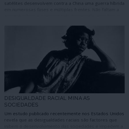
satélites desenvolvem contra a China uma guerra híbrida
em numerosas fases e múltiplas frentes. Não faltam a
ameaça militar e a perseguição comercial e económica; a
guerrilha de propaganda está permanentemente
presente. No quadro geral, porém, emerge a acção
desenvolvida contra a soberania chinesa em Hong Kong
e em relação à qual os mentores não mostram limites na
utilização de tácticas extremamente perigosas.
DESIGUALDADE RACIAL MINA AS
SOCIEDADES
Um estudo publicado recentemente nos Estados Unidos
revela que as desigualdades raciais são factores que
inibem o desenvolvimento das sociedades e impedem a