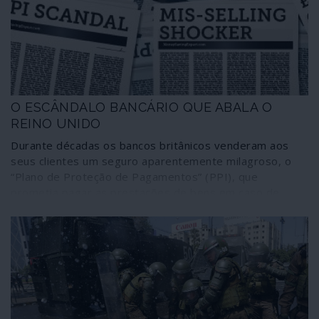
aconteceu a seguir.
O ESCÂNDALO BANCÁRIO QUE ABALA O
REINO UNIDO
Durante décadas os bancos britânicos venderam aos
seus clientes um seguro aparentemente milagroso, o
“Plano de Proteção de Pagamentos” (PPI), que
prometia pagar as prestações de bens em caso de
desemprego ou doença. No entanto, os bancos
“esqueceram-se” de mostrar aos clientes o valor das
exorbitantes comissões que oneravam o prémio do
seguro e passaram a levantar os maiores obstáculos
aos pedidos de indemnização de clientes quando estes
adoeciam ou perdiam o trabalho, tornando o seguro
totalmente inoperante e inútil para a pessoa segura.