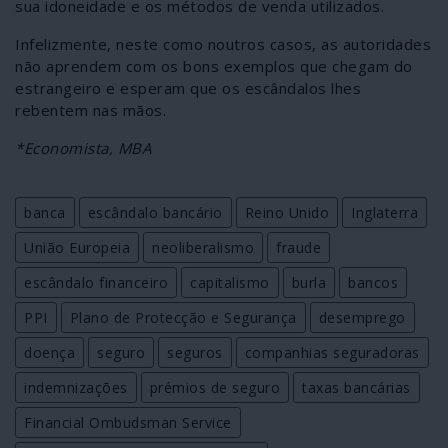
sua idoneidade e os métodos de venda utilizados.
Infelizmente, neste como noutros casos, as autoridades
não aprendem com os bons exemplos que chegam do
estrangeiro e esperam que os escândalos lhes
rebentem nas mãos.
*Economista, MBA
banca
escândalo bancário
Reino Unido
Inglaterra
União Europeia
neoliberalismo
fraude
escândalo financeiro
capitalismo
burla
bancos
PPI
Plano de Protecção e Segurança
desemprego
doença
seguro
seguros
companhias seguradoras
indemnizações
prémios de seguro
taxas bancárias
Financial Ombudsman Service