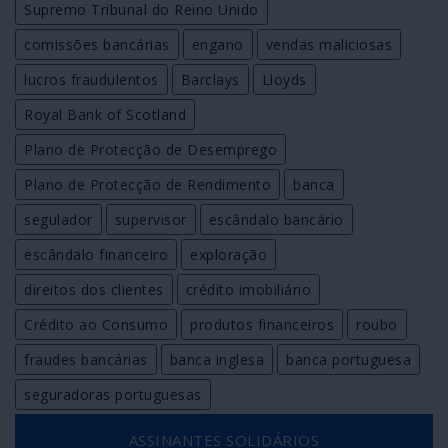
Supremo Tribunal do Reino Unido
comissões bancárias
engano
vendas maliciosas
lucros fraudulentos
Barclays
Lloyds
Royal Bank of Scotland
Plano de Protecção de Desemprego
Plano de Protecção de Rendimento
banca
segulador
supervisor
escândalo bancário
escândalo financeiro
exploração
direitos dos clientes
crédito imobiliário
Crédito ao Consumo
produtos financeiros
roubo
fraudes bancárias
banca inglesa
banca portuguesa
seguradoras portuguesas
ASSINANTES SOLIDÁRIOS