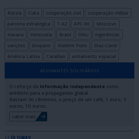
Rússia
Cuba
cooperação civil
cooperação militar
parceria estratégica
T-62
APC-60
Moscovo
Havana
Venezuela
Brasil
ONU
ingerências
sanções
bloqueio
Vladimir Putin
Diaz-Canel
América Latina
Caraíbas
armamento espacial
ASSINANTES SOLIDÁRIOS
O reforço da
Informação Independente
como
antídoto para a propaganda global.
Bastam 50 cêntimos, o preço de um café, 1 euro, 5
euros, 10 euros…
saber mais
// ÚLTIMAS