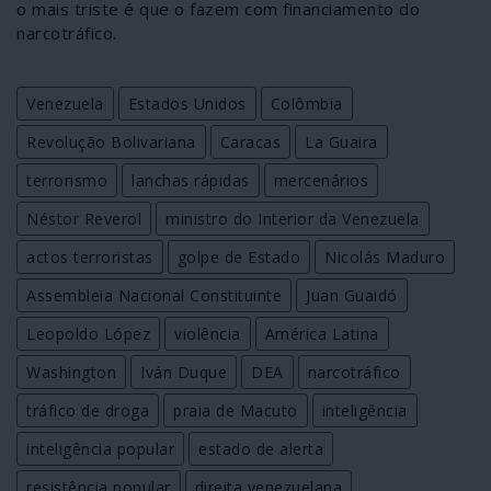
o mais triste é que o fazem com financiamento do
narcotráfico.
Venezuela
Estados Unidos
Colômbia
Revolução Bolivariana
Caracas
La Guaira
terrorismo
lanchas rápidas
mercenários
Néstor Reverol
ministro do Interior da Venezuela
actos terroristas
golpe de Estado
Nicolás Maduro
Assembleia Nacional Constituinte
Juan Guaidó
Leopoldo López
violência
América Latina
Washington
Iván Duque
DEA
narcotráfico
tráfico de droga
praia de Macuto
inteligência
inteligência popular
estado de alerta
resistência popular
direita venezuelana