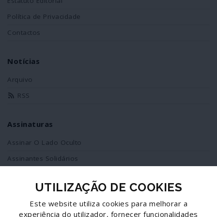
Estatuto Editorial
Política de Privacidade
Contactos
Notícias
Arquivo
RSS
Assinaturas
Assinar O Lado Oculto
Assinantes Solidários
UTILIZAÇÃO DE COOKIES
Redes Sociais
Este website utiliza cookies para melhorar a
Siga-nos no facebook
experiência do utilizador, fornecer funcionalidades