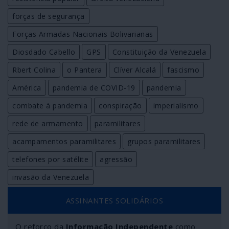
forças de segurança
Forças Armadas Nacionais Bolivarianas
Diosdado Cabello
GPS
Constituição da Venezuela
Rbert Colina
o Pantera
Clíver Alcalá
fascismo
América
pandemia de COVID-19
pandemia
combate à pandemia
conspiração
imperialismo
rede de armamento
paramilitares
acampamentos paramilitares
grupos paramilitares
telefones por satélite
agressão
invasão da Venezuela
ASSINANTES SOLIDÁRIOS
O reforço da
Informação Independente
como