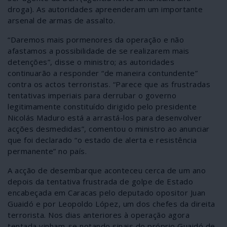
droga). As autoridades apreenderam um importante
arsenal de armas de assalto.
“Daremos mais pormenores da operação e não
afastamos a possibilidade de se realizarem mais
detenções”, disse o ministro; as autoridades
continuarão a responder “de maneira contundente”
contra os actos terroristas. “Parece que as frustradas
tentativas imperiais para derrubar o governo
legitimamente constituído dirigido pelo presidente
Nicolás Maduro está a arrastá-los para desenvolver
acções desmedidas”, comentou o ministro ao anunciar
que foi declarado “o estado de alerta e resistência
permanente” no país.
A acção de desembarque aconteceu cerca de um ano
depois da tentativa frustrada de golpe de Estado
encabeçada em Caracas pelo deputado opositor Juan
Guaidó e por Leopoldo López, um dos chefes da direita
terrorista. Nos dias anteriores à operação agora
tentada vinham-se notando sinais do próprio Guaidó de