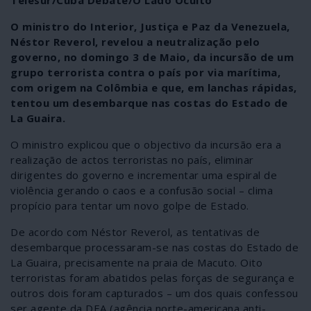
Telesur/Cuba Debate/O Lado Oculto
O ministro do Interior, Justiça e Paz da Venezuela,
Néstor Reverol, revelou a neutralização pelo
governo, no domingo 3 de Maio, da incursão de um
grupo terrorista contra o país por via marítima,
com origem na Colômbia e que, em lanchas rápidas,
tentou um desembarque nas costas do Estado de
La Guaira.
O ministro explicou que o objectivo da incursão era a
realização de actos terroristas no país, eliminar
dirigentes do governo e incrementar uma espiral de
violência gerando o caos e a confusão social – clima
propício para tentar um novo golpe de Estado.
De acordo com Néstor Reverol, as tentativas de
desembarque processaram-se nas costas do Estado de
La Guaira, precisamente na praia de Macuto. Oito
terroristas foram abatidos pelas forças de segurança e
outros dois foram capturados – um dos quais confessou
ser agente da DEA (agência norte-americana anti-