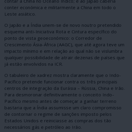
contar a China no Oceano Índico; e ao Japão caberia
conter económica e militarmente a China em todo o
Leste asiático.
O Japão e a Índia unem-se de novo noutro pretendido
esquema anti-Iniciativa Rota e Cintura específico do
ponto de vista geoeconómico: o Corredor de
Crescimento Ásia-África (AAGC), que até agora teve um
impacto mínimo e em relação ao qual não se vislumbra
qualquer possibilidade de atrair dezenas de países que
já estão envolvidos na ICR.
O tabuleiro de xadrez mostra claramente que o Indo-
Pacífico pretende funcionar contra os três principais
centros de integração da Eurásia – Rússia, China e Irão.
Para desmoronar definitivamente o conceito Indo-
Pacífico mesmo antes de começar a ganhar terreno
bastaria que a Índia assumisse um claro compromisso
de contornar o regime de sanções imposto pelos
Estados Unidos e reiniciasse as compras dos tão
necessários gás e petróleo ao Irão.