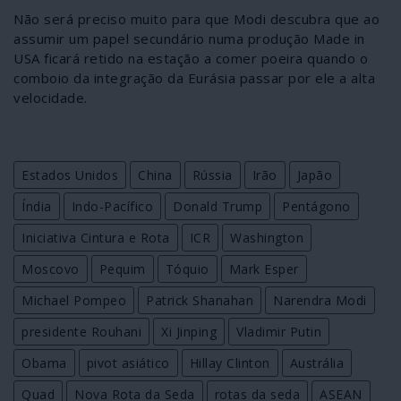
Não será preciso muito para que Modi descubra que ao
assumir um papel secundário numa produção Made in
USA ficará retido na estação a comer poeira quando o
comboio da integração da Eurásia passar por ele a alta
velocidade.
Estados Unidos
China
Rússia
Irão
Japão
Índia
Indo-Pacífico
Donald Trump
Pentágono
Iniciativa Cintura e Rota
ICR
Washington
Moscovo
Pequim
Tóquio
Mark Esper
Michael Pompeo
Patrick Shanahan
Narendra Modi
presidente Rouhani
Xi Jinping
Vladimir Putin
Obama
pivot asiático
Hillay Clinton
Austrália
Quad
Nova Rota da Seda
rotas da seda
ASEAN