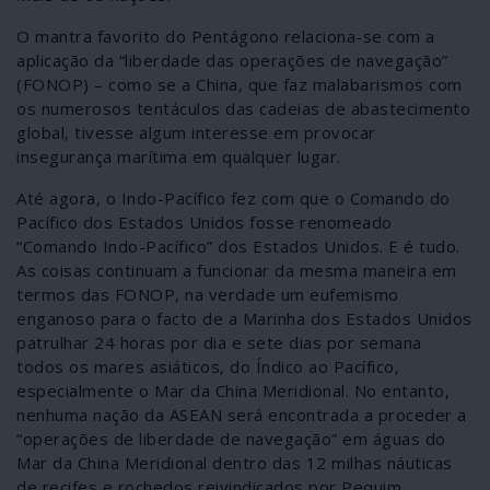
O mantra favorito do Pentágono relaciona-se com a
aplicação da “liberdade das operações de navegação”
(FONOP) – como se a China, que faz malabarismos com
os numerosos tentáculos das cadeias de abastecimento
global, tivesse algum interesse em provocar
insegurança marítima em qualquer lugar.
Até agora, o Indo-Pacífico fez com que o Comando do
Pacífico dos Estados Unidos fosse renomeado
“Comando Indo-Pacífico” dos Estados Unidos. E é tudo.
As coisas continuam a funcionar da mesma maneira em
termos das FONOP, na verdade um eufemismo
enganoso para o facto de a Marinha dos Estados Unidos
patrulhar 24 horas por dia e sete dias por semana
todos os mares asiáticos, do Índico ao Pacífico,
especialmente o Mar da China Meridional. No entanto,
nenhuma nação da ASEAN será encontrada a proceder a
“operações de liberdade de navegação” em águas do
Mar da China Meridional dentro das 12 milhas náuticas
de recifes e rochedos reivindicados por Pequim.