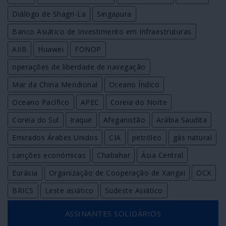
Diálogo de Shagri-La
Singapura
Banco Asiático de Investimento em Infraestruturas
AIIB
Huawei
FONOP
operações de liberdade de navegação
Mar da China Meridional
Oceano Índico
Oceano Pacífico
APEC
Coreia do Norte
Coreia do Sul
Iraque
Afeganistão
Arábia Saudita
Emirados Árabes Unidos
CIA
petróleo
gás natural
sanções económicas
Chabahar
Ásia Central
Eurásia
Organização de Cooperação de Xangai
OCX
BRICS
Leste asiático
Sudeste Asiático
ASSINANTES SOLIDÁRIOS