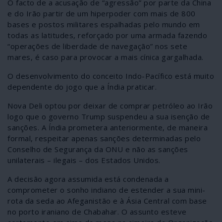
O facto de a acusação de “agressão” por parte da China
e do Irão partir de um hiperpoder com mais de 800
bases e postos militares espalhadas pelo mundo em
todas as latitudes, reforçado por uma armada fazendo
“operações de liberdade de navegação” nos sete
mares, é caso para provocar a mais cínica gargalhada.
O desenvolvimento do conceito Indo-Pacífico está muito
dependente do jogo que a Índia praticar.
Nova Deli optou por deixar de comprar petróleo ao Irão
logo que o governo Trump suspendeu a sua isenção de
sanções. A Índia prometera anteriormente, de maneira
formal, respeitar apenas sanções determinadas pelo
Conselho de Segurança da ONU e não as sanções
unilaterais – ilegais – dos Estados Unidos.
A decisão agora assumida está condenada a
comprometer o sonho indiano de estender a sua mini-
rota da seda ao Afeganistão e à Ásia Central com base
no porto iraniano de Chabahar. O assunto esteve