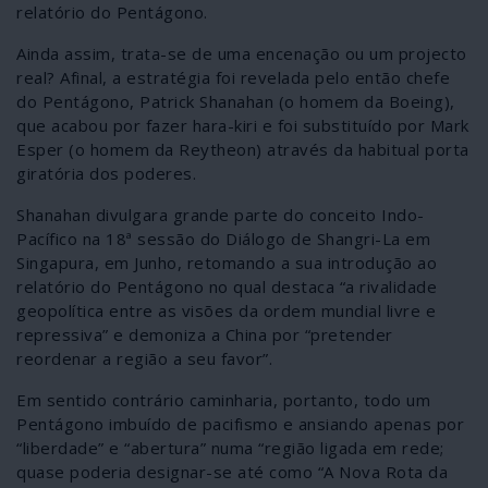
relatório do Pentágono.
Ainda assim, trata-se de uma encenação ou um projecto
real? Afinal, a estratégia foi revelada pelo então chefe
do Pentágono, Patrick Shanahan (o homem da Boeing),
que acabou por fazer hara-kiri e foi substituído por Mark
Esper (o homem da Reytheon) através da habitual porta
giratória dos poderes.
Shanahan divulgara grande parte do conceito Indo-
Pacífico na 18ª sessão do Diálogo de Shangri-La em
Singapura, em Junho, retomando a sua introdução ao
relatório do Pentágono no qual destaca “a rivalidade
geopolítica entre as visões da ordem mundial livre e
repressiva” e demoniza a China por “pretender
reordenar a região a seu favor”.
Em sentido contrário caminharia, portanto, todo um
Pentágono imbuído de pacifismo e ansiando apenas por
“liberdade” e “abertura” numa “região ligada em rede;
quase poderia designar-se até como “A Nova Rota da