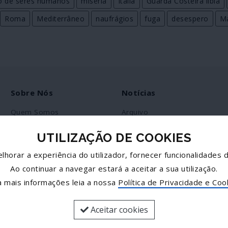
co de seres humanos
miséria
Itália
Guarda Costeira líbia
Roma
Mediterrâneo
naufrágios
fuga
desespero
M
Sobre Nós
Notícias
Quem Somos
Arquivo
Ficha Técnica
RSS
UTILIZAÇÃO DE COOKIES
Estatuto Editorial
lhorar a experiência do utilizador, fornecer funcionalidades d
Política de Privacidade
Ao continuar a navegar estará a aceitar a sua utilização.
Contactos
a mais informações leia a nossa
Política de Privacidade e Coo
Aceitar cookies
© José Goulão - Comunicação, Unipessoal, Lda.