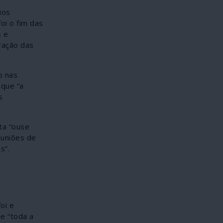
ios
oi o fim das
s e
ração das
o nas
 que “a
s
ta “ouse
euniões de
s”.
oi e
e “toda a