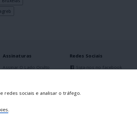
Bruxelas
agreb
Assinaturas
Redes Sociais
Assinar O Lado Oculto
Siga-nos no facebook
Assinantes Solidários
Partilhe esta página
e redes sociais e analisar o tráfego.
Facebook
Twitter
kies
.
Mais...