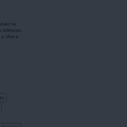
União no
 islâmicas,
a Líbia a
es