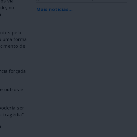
os via
Africana, foi...
de, no
Mais notícias...
a
ntes pela
ão uma forma
hecimento de
cia forçada
de outros e
poderia ser
 tragédia”.
a