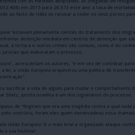
retendia com as medidas adoptadas: as chegadas de refugiad
032.408) em 2015 para 26.573 este ano; a taxa de mortalida
do ao facto de Itália se recusar a ceder os seus portos par
peia “estavam plenamente cientes do tratamento dos imigra
m enfrentar detenção imediata em centros de detenção que s
sexual, a tortura e outros crimes são comuns, como é do con
s juristas que elaboraram o processo.
 custo”, acrescentam os autores, “e em vez de contribuir para
lei, a União Europeia orquestrou uma política de transferên
centração”.
fica sacrificar a vida de alguns para mudar o comportamento 
 Shatz, jurista israelita e um dos signatários do processo.
opeus de “fingirem que era uma tragédia contra a qual nada 
 pelo contrário, foram eles quem desencadeou essa chamada
ela União Europeia “é o mais letal e organizado ataque contr
 a sua história”.