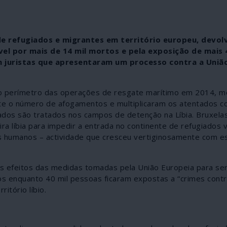
 de refugiados e migrantes em território europeu, devo
vel por mais de 14 mil mortos e pela exposição de mais 
m juristas que apresentaram um processo contra a Uniã
 do perímetro das operações de resgate marítimo em 2014, 
te o número de afogamentos e multiplicaram os atentados c
dos são tratados nos campos de detenção na Líbia. Bruxelas
 líbia para impedir a entrada no continente de refugiados v
res humanos – actividade que cresceu vertiginosamente com e
s efeitos das medidas tomadas pela União Europeia para se
s enquanto 40 mil pessoas ficaram expostas a “crimes contr
tório líbio.