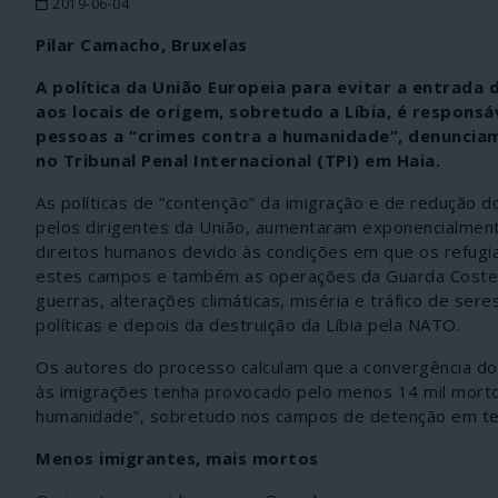
2019-06-04
Pilar Camacho, Bruxelas
A política da União Europeia para evitar a entrada
aos locais de origem, sobretudo a Líbia, é responsá
pessoas a “crimes contra a humanidade”, denuncia
no Tribunal Penal Internacional (TPI) em Haia.
As políticas de “contenção” da imigração e de redução
pelos dirigentes da União, aumentaram exponencialmen
direitos humanos devido às condições em que os refugia
estes campos e também as operações da Guarda Costeira
guerras, alterações climáticas, miséria e tráfico de se
políticas e depois da destruição da Líbia pela NATO.
Os autores do processo calculam que a convergência do
às imigrações tenha provocado pelo menos 14 mil morto
humanidade”, sobretudo nos campos de detenção em terri
Menos imigrantes, mais mortos