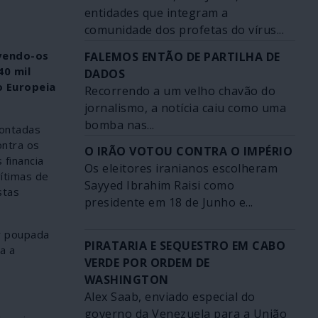
entidades que integram a
comunidade dos profetas do vírus...
lvendo-os
FALEMOS ENTÃO DE PARTILHA DE
40 mil
DADOS
o Europeia
Recorrendo a um velho chavão do
jornalismo, a notícia caiu como uma
bomba nas...
montadas
ontra os
O IRÃO VOTOU CONTRA O IMPÉRIO
 financia
Os eleitores iranianos escolheram
ítimas de
Sayyed Ibrahim Raisi como
stas
presidente em 18 de Junho e...
r poupada
PIRATARIA E SEQUESTRO EM CABO
a a
VERDE POR ORDEM DE
WASHINGTON
Alex Saab, enviado especial do
governo da Venezuela para a União