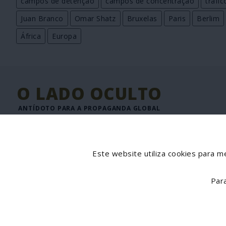
campos de detenção
campos de concentração
tráfi
Juan Branco
Omar Shatz
Bruxelas
Paris
Berlim
África
Europa
O LADO OCULTO
ANTÍDOTO PARA A PROPAGANDA GLOBAL
JORNAL DIGITAL DE INFORMAÇÃO INTERNACIONAL
Director: José Goulão
Este website utiliza cookies para me
Par