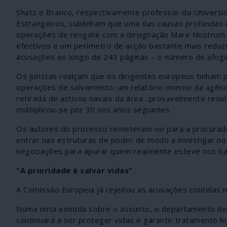
Shatz e Branco, respectivamente professor da Universid
Estrangeiros, sublinham que uma das causas profundas 
operações de resgate com a designação Mare Nostrum e
efectivos e um perímetro de acção bastante mais reduzi
acusações ao longo de 243 páginas – o número de afo
Os juristas realçam que os dirigentes europeus tinham
operações de salvamento: um relatório interno da agênc
retirada de activos navais da área…provavelmente resu
multiplicou-se por 30 nos anos seguintes.
Os autores do processo remeteram-no para a procurado
entrar nas estruturas de poder de modo a investigar no
negociações para apurar quem realmente esteve nos bast
“A prioridade é salvar vidas”
A Comissão Europeia já rejeitou as acusações contidas 
Numa nota emitida sobre o assunto, o departamento de J
continuará a ser proteger vidas e garantir tratamento 