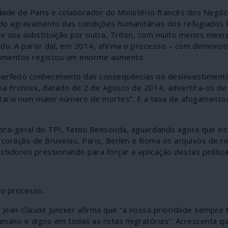
ade de Paris e colaborador do Ministério francês dos Negóc
do agravamento das condições humanitárias dos refugiados f
 sua substituição por outra, Triton, com muito menos meio
do. A partir daí, em 2014, afirma o processo – com demonst
gamentos registou um enorme aumento.
 perfeito conhecimento das consequências no desinvestiment
ia Frontex, datado de 2 de Agosto de 2014, advertira-os de
ltaria num maior número de mortes”. E a taxa de afogamento
ra-geral do TPI, Fatou Bensouda, aguardando agora que es
 coração de Bruxelas, Paris, Berlim e Roma os arquivos de r
idores pressionando para forçar a aplicação destas política
no processo.
ean-Claude Juncker afirma que “a nossa prioridade sempre f
humano e digno em todas as rotas migratórias”. Acrescenta qu