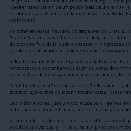
Os juristas consideram que Bruxelas conseguiu o que p
Mediterrâneo caíram de um pouco mais de um milhão (1.
entanto, está mais elevada do que nunca, sobretudo devi
acolhimento.
Ao tomarem estas medidas, os dirigentes da União Euro
Guarda Costeira líbia e do facto de os imigrantes…ire
de cativeiro fora da lei onde o assassínio, a agressão 
agentes e funcionários da União Europeia”, denunciam o
A fim de “conter os fluxos migratórios da Líbia a todo o
salvamentos e desembarques seguros, como determina a 
para centros de detenção semelhantes a campos de con
O “efeito dissuasor” de que fala a União Europeia “signi
desencorajar outros de fazer a mesma coisa”, acusa Omar
Outro dos autores, Juan Branco, acusa os dirigentes eur
feito, mas nós demonstramos, com todo o cuidado, que,
Assim sendo, concluem os juristas, a política adoptada p
populações civis que o TPI teve na sua jurisdição em toda