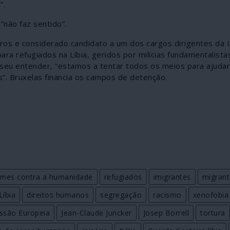
”.
“não faz sentido”.
iros e considerado candidato a um dos cargos dirigentes da 
 refugiados na Líbia, geridos por milícias fundamentalistas
seu entender, “estamos a tentar todos os meios para ajudar 
”. Bruxelas financia os campos de detenção.
imes contra a humanidade
refugiados
imigrantes
migrant
Líbia
direitos humanos
segregação
racismo
xenofobia
ssão Europeia
Jean-Claude Juncker
Josep Borrell
tortura