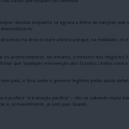
as nas bases que ocupam na Colômbia.
squer dúvidas enquanto se agrava a febre de sanções que vi
desmobilizá-lo.
rocesso na área do livre arbítrio porque, na realidade, os 
te os acontecimentos. No entanto, o ministro dos Negócios E
firmar que “qualquer intervenção dos Estados Unidos contra
 num país, a Síria, onde o governo legítimo pediu ajuda defen
a a preferir “a transição pacífica” – não se sabendo muito b
a; e, provavelmente, já sem Juan Guaidó.