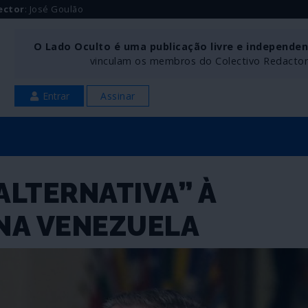
ector
: José Goulão
O Lado Oculto é uma publicação livre e independe
vinculam os membros do Colectivo Redactoria
Entrar
Assinar
LTERNATIVA” À
NA VENEZUELA