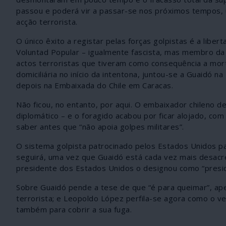
passou e poderá vir a passar-se nos próximos tempos, u
acção terrorista.
O único êxito a registar pelas forças golpistas é a libe
Voluntad Popular – igualmente fascista, mas membro da 
actos terroristas que tiveram como consequência a mor
domiciliária no início da intentona, juntou-se a Guaidó
depois na Embaixada do Chile em Caracas.
Não ficou, no entanto, por aqui. O embaixador chileno d
diplomático – e o foragido acabou por ficar alojado, com
saber antes que “não apoia golpes militares”.
O sistema golpista patrocinado pelos Estados Unidos par
seguirá, uma vez que Guaidó está cada vez mais desacr
presidente dos Estados Unidos o designou como “presid
Sobre Guaidó pende a tese de que “é para queimar”, ap
terrorista; e Leopoldo López perfila-se agora como o v
também para cobrir a sua fuga.