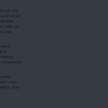
 de pôr em
a de iniciar
ilitares
ro lado, os
il, não
 cinco
ue a
aflores;
o Parlamento
a John
onto” mas,
mentir, mas