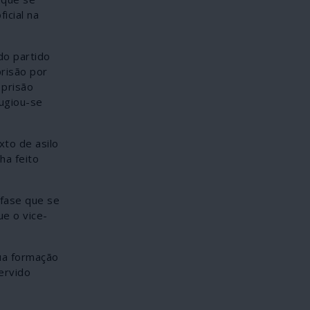
icial na
do partido
prisão por
 prisão
fugiou-se
xto de asilo
ha feito
 fase que se
e o vice-
ua formação
ervido