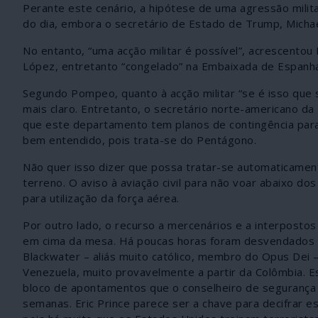
Perante este cenário, a hipótese de uma agressão milit
do dia, embora o secretário de Estado de Trump, Michae
No entanto, “uma acção militar é possível”, acrescento
López, entretanto “congelado” na Embaixada de Espanha,
Segundo Pompeo, quanto à acção militar “se é isso que 
mais claro. Entretanto, o secretário norte-americano d
que este departamento tem planos de contingência para 
bem entendido, pois trata-se do Pentágono.
Não quer isso dizer que possa tratar-se automaticamen
terreno. O aviso à aviação civil para não voar abaixo do
para utilização da força aérea.
Por outro lado, o recurso a mercenários e a interposto
em cima da mesa. Há poucas horas foram desvendados os
Blackwater – aliás muito católico, membro do Opus Dei –,
Venezuela, muito provavelmente a partir da Colômbia. Es
bloco de apontamentos que o conselheiro de segurança na
semanas. Eric Prince parece ser a chave para decifrar