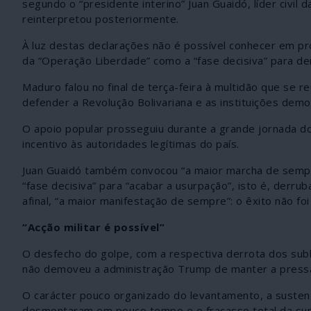
segundo o “presidente interino” Juan Guaidó, líder civi
reinterpretou posteriormente.
À luz destas declarações não é possível conhecer em pro
da “Operação Liberdade” como a “fase decisiva” para der
Maduro falou no final de terça-feira à multidão que se re
defender a Revolução Bolivariana e as instituições democ
O apoio popular prosseguiu durante a grande jornada d
incentivo às autoridades legítimas do país.
Juan Guaidó também convocou “a maior marcha de sempre”
“fase decisiva” para “acabar a usurpação”, isto é, derru
afinal, “a maior manifestação de sempre”: o êxito não foi
“Acção militar é possível”
O desfecho do golpe, com a respectiva derrota dos subl
não demoveu a administração Trump de manter a pressã
O carácter pouco organizado do levantamento, a susten
desmontaram em pouco tempo e o fracasso total da supo