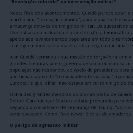
“Revolução colorida” ou intervenção militar?
Nesta fase dos acontecimentos, Guaidó parece estar a 
marcha uma “revolução colorida”, para a qual foi treina
a mudança através de um golpe militar. Os sucessivos a
têm esbarrado na lealdade às instituições democráticas
apelos aos levantamentos populares em todo o territóri
conseguem mobilizar a massa crítica exigida por uma “re
Juan Guaidó terminou a sua missão de terça-feira com a
grandes mentiras que o governo desmontou num ápice: q
população não respondeu ao apelo do presidente para de
que tinha o apoio da “comunidade internacional”, que nã
Europeu; e que, afinal, não estava em curso um golpe 
Outra das grandes mentiras do dia não partiu de Guaidó
Bolton. Garantiu que Maduro estaria preparado para deix
segundo o conselheiro de segurança de Trump, “os russ
seria escusado. Como “fake news” é coisa de amadores.
O perigo da agressão militar