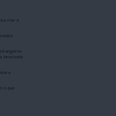
sa criar o
Estados
strangeiros
 a Venezuela
siva a
em o que