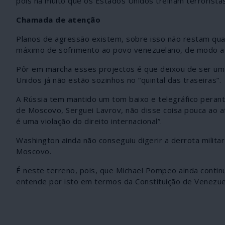
pois há muito que os Estados Unidos treinam terrorist
Chamada de atenção
Planos de agressão existem, sobre isso não restam quai
máximo de sofrimento ao povo venezuelano, de modo a 
Pôr em marcha esses projectos é que deixou de ser um p
Unidos já não estão sozinhos no “quintal das traseiras”.
A Rússia tem mantido um tom baixo e telegráfico peran
de Moscovo, Serguei Lavrov, não disse coisa pouca ao a
é uma violação do direito internacional”.
Washington ainda não conseguiu digerir a derrota militar
Moscovo.
É neste terreno, pois, que Michael Pompeo ainda continu
entende por isto em termos da Constituição de Venezuel