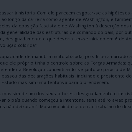
passar à história. Com ele parecem esgotar-se as hipóteses
do ao longo da carreira como agente de Washington, e também 
pelos da oposição fascista e de Washington à deserção dos m
 da generalidade das estruturas de comando do país; por out
o, designadamente o que deveria ter-se iniciado em 6 de Abr
volução colorida”.
 capacidade de manobra muito abalada, pois ficou amarrado a
ue ele próprio tinha o controlo sobre as Forças Armadas; q
fender a Revolução concentrando-se junto ao palácio de Mir
o passou das declarações habituais, incluindo o presidente d
de Estado mas sim uma tentativa para o prenderem.
, mas sim de um dos seus tutores, designadamente o fascist
ar o país quando começou a intentona, teria até “o avião pr
os não deixaram”. Moscovo ainda se deu ao trabalho de des