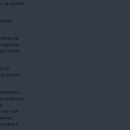
is na ordem
opoldo
oderia ser
assegurou
e militar,
as no
 de planos
bviamente,
osa empresa
na
crito num
lgumas
cenários