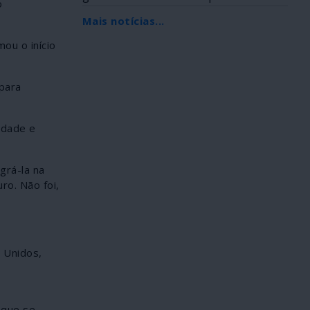
o
Africana, foi...
Mais notícias...
ou o início
 para
edade e
grá-la na
ro. Não foi,
 Unidos,
 que se