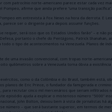
ar com patrocínio norte-americano parece estar cada vez ma
l Pompeo, afirme que ainda prefere “uma transição pacífica”.
u Pompeo em entrevista à Fox News na hora da derrota. E Le
 parece ser o dirigente para depois assumir funções.
se requer, será isso que os Estados Unidos farão” – e não p
a Defesa, portanto o chefe do Pentágono, Patrick Shanahan, 
todo o tipo de acontecimentos na Venezuela. Planos de índol
te de uma invasão convencional, com tropas norte-american
s oito quilómetros sobre a Venezuela torna óbvia a existência
s exércitos, como o da Colômbia e do Brasil, também está, o
 planos de Eric Prince, o fundador da famigerada e crimin
 para recrutar cinco mil mercenários que seriam infiltrados 
te episódio ajuda a explicar o misterioso número “5000” ins
cional, John Bolton, deixou bem à vista de jornalistas há a
 esse número – que será bastante superior, em termos de mer