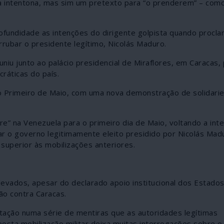
l da intentona, mas sim um pretexto para “o prenderem” – com
fundidade as intenções do dirigente golpista quando proclam
rubar o presidente legítimo, Nicolás Maduro.
uniu junto ao palácio presidencial de Miraflores, em Caracas,
ráticas do país.
o Primeiro de Maio, com uma nova demonstração de solidari
 na Venezuela para o primeiro dia de Maio, voltando a inte
bar o governo legitimamente eleito presidido por Nicolás Madu
 superior às mobilizações anteriores.
evados, apesar do declarado apoio institucional dos Estados
o contra Caracas.
tação numa série de mentiras que as autoridades legítimas
sta mobilização militar deixa muitas interrogações sobre o