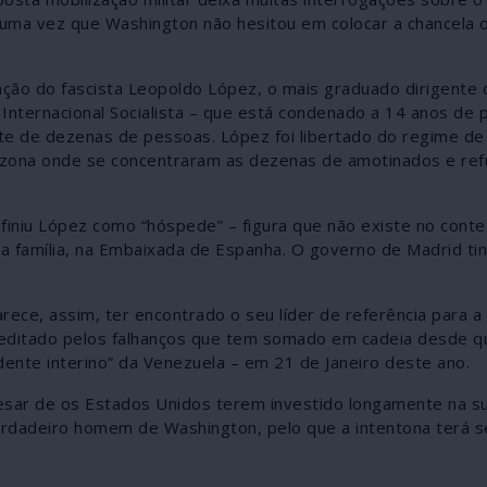
ma vez que Washington não hesitou em colocar a chancela of
rtação do fascista Leopoldo López, o mais graduado dirigente 
Internacional Socialista – que está condenado a 14 anos de 
te de dezenas de pessoas. López foi libertado do regime de
 na zona onde se concentraram as dezenas de amotinados e re
efiniu López como “hóspede” – figura que não existe no conte
 a família, na Embaixada de Espanha. O governo de Madrid tin
ece, assim, ter encontrado o seu líder de referência para a
editado pelos falhanços que tem somado em cadeia desde qu
ente interino” da Venezuela – em 21 de Janeiro deste ano.
esar de os Estados Unidos terem investido longamente na s
erdadeiro homem de Washington, pelo que a intentona terá s