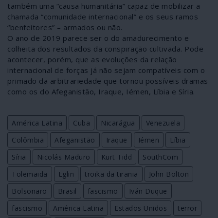
também uma “causa humanitária” capaz de mobilizar a
chamada “comunidade internacional” e os seus ramos
“benfeitores” – armados ou não.
O ano de 2019 parece ser o do amadurecimento e
colheita dos resultados da conspiração cultivada. Pode
acontecer, porém, que as evoluções da relação
internacional de forças já não sejam compatíveis com o
primado da arbitrariedade que tornou possíveis dramas
como os do Afeganistão, Iraque, Iémen, Líbia e Síria.
América Latina
Cuba
Nicarágua
Venezuela
Colômbia
Afeganistão
Iraque
Iémen
Líbia
Síria
Nicolás Maduro
Kurt Tidd
SouthCom
Tolemaida
Eglin
troika da tirania
John Bolton
Bolsonaro
Brasil
fascismo
Iván Duque
fascismo
América Latina
Estados Unidos
terror