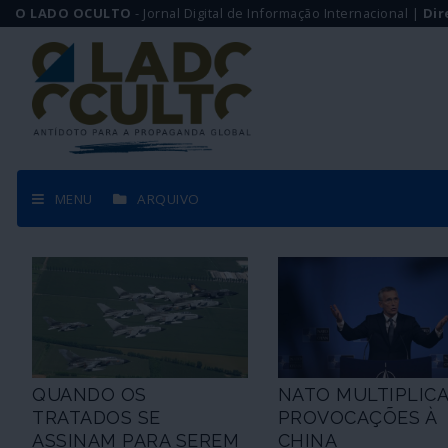
O LADO OCULTO
- Jornal Digital de Informação Internacional |
Dir
MENU
ARQUIVO
QUANDO OS
NATO MULTIPLIC
TRATADOS SE
PROVOCAÇÕES À
ASSINAM PARA SEREM
CHINA