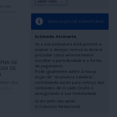
saber mais
dos por
ientistas
0 bombas
RENOVAÇÃO DE ASSINATURAS
stados
taladas na
rmar-se a
Estimado Assinante
,
 engenhos
Se a sua assinatura está prestes a
ia Menor, na
expirar e desejar renová-la deverá
ritório
proceder como anteriormente:
ivelmente
escolher a periodicidade e a forma
RNA-SE
 breve
de pagamento.
EAR DE
bas
Pode igualmente aderir à nossa
N
ados
acção de "assinatura solidária",
o Europeia.
ilitar dos
contribuindo assim para reforço dos
rão precisas
conteúdos de O Lado Oculto e
orna a
dar o planeta
assegurando a sua continuidade.
amente
tornando a
 nuclear de
Grato pelo seu apoio
rações
 agora
O Colectivo Redactorial
edundância.
ão de
Unidos e,
ipo em