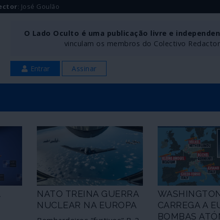
ector
: José Goulão
O Lado Oculto é uma publicação livre e independe
vinculam os membros do Colectivo Redactoria
Entrar
Assinar
A
NATO TREINA GUERRA
WASHINGTO
NUCLEAR NA EUROPA
CARREGA A E
BOMBAS ATÓ