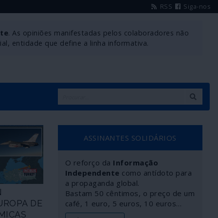
RSS
Siga-nos
nte
. As opiniões manifestadas pelos colaboradores não
l, entidade que define a linha informativa.
ASSINANTES SOLIDÁRIOS
O reforço da
Informação
Independente
como antídoto para
a propaganda global.
N
Bastam 50 cêntimos, o preço de um
UROPA DE
café, 1 euro, 5 euros, 10 euros…
MICAS