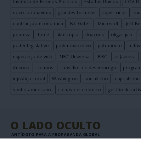
Instituto de Estudos Políticos
Estados Unidos
COVID-
novo coronavírus
grandes fortunas
super-ricos
mul
contracção económica
Bill Gates
Microsoft
Jeff B
pobreza
fome
filantropia
doações
oligarquia
poder legislativo
poder executivo
património
indús
esperança de vida
NBC Universal
BBC
al-Jazeera
Arizona
salários
subsídios de desemprego
program
injustiça social
Washington
socialismo
capitalismo
sonho americano
colapso económico
gestão de acti
O LADO OCULTO
ANTÍDOTO PARA A PROPAGANDA GLOBAL