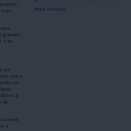
mpostos”,
Africana, foi...
Mais notícias...
 suas
é uma
e grandes
. E as
am um
ando com a
licada em
tânico
milhões a
s de
mpos mais
ua a