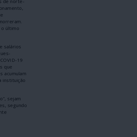
s de norte-
ionamento,
te
morreram.
o último
e salários
ques-
o COVID-19
as que
os acumulam
 instituição
no”, sejam
ões, segundo
nte