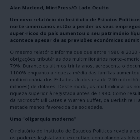
Alan Macleod, MintPress/O Lado Oculto
Um novo relatório do Instituto de Estudos Polític
norte-americanos estão a perder os seus empregos
super-ricos do país aumentou o seu património líqu
acontece apesar de as previsões económicas admit
O mesmo relatório informa que que entre 1980 e 2020 –
obrigações tributárias dos multimilionários norte-amer
79%. Durante os últimos trinta anos, acrescenta o docu
1100% enquanto a riqueza média das famílias aumentou 
multimilionária dos Estados Unidos era de 240 mil milhõ
milhões) de dólares. Deste modo, os multimilionários 
riqueza superior à registada antes de 1990. Como resu
da Microsoft Bill Gates e Warren Buffet, da Berkshire 
metade menos favorecida da sociedade.
Uma “oligarquia moderna”
O relatório do Instituto de Estudos Políticos revela a 
os poderes legislativo e executivo, controlando as lei