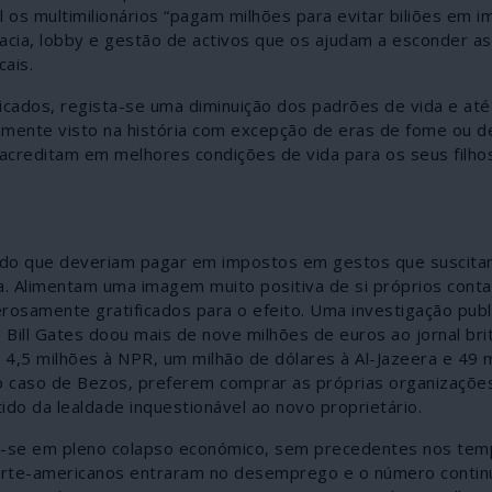
l os multimilionários “pagam milhões para evitar biliões em i
acia, lobby e gestão de activos que os ajudam a esconder as
ais.
icados, regista-se uma diminuição dos padrões de vida e at
amente visto na história com excepção de eras de fome ou d
creditam em melhores condições de vida para os seus filhos
es do que deveriam pagar em impostos em gestos que suscit
a. Alimentam uma imagem muito positiva de si próprios cont
rosamente gratificados para o efeito. Uma investigação pub
ill Gates doou mais de nove milhões de euros ao jornal bri
 4,5 milhões à NPR, um milhão de dólares à Al-Jazeera e 49 
o caso de Bezos, preferem comprar as próprias organizaçõe
tido da lealdade inquestionável ao novo proprietário.
rou-se em pleno colapso económico, sem precedentes nos te
norte-americanos entraram no desemprego e o número contin