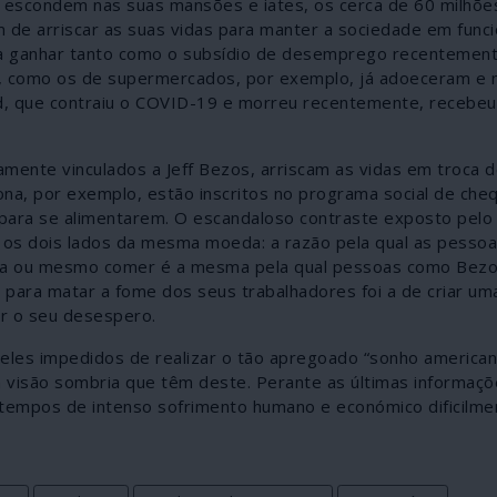
e escondem nas suas mansões e iates, os cerca de 60 milhõe
m de arriscar as suas vidas para manter a sociedade em func
a ganhar tanto como o subsídio de desemprego recentemen
, como os de supermercados, por exemplo, já adoeceram e 
 que contraiu o COVID-19 e morreu recentemente, recebeu 
ente vinculados a Jeff Bezos, arriscam as vidas em troca d
na, por exemplo, estão inscritos no programa social de che
o para se alimentarem. O escandaloso contraste exposto pel
a os dois lados da mesma moeda: a razão pela qual as pesso
asa ou mesmo comer é a mesma pela qual pessoas como Bez
 para matar a fome dos seus trabalhadores foi a de criar uma
ar o seu desespero.
 deles impedidos de realizar o tão apregoado “sonho america
 à visão sombria que têm deste. Perante as últimas informaç
s tempos de intenso sofrimento humano e económico dificilme