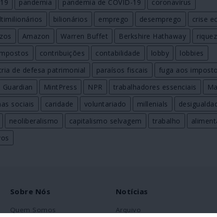
19
pandemia
pandemia de COVID-19
coronavírus
timilionários
bilionários
emprego
desemprego
crise 
ezos
Amazon
Warren Buffet
Berkshire Hathaway
rique
impostos
contribuições
contabilidade
lobby
lobbies
tria de defesa patrimonial
paraísos fiscais
fuga aos impost
Guardian
MintPress
NPR
trabalhadores essenciais
Ma
as sociais
caridade
voluntariado
millenials
desigualda
neoliberalismo
capitalismo selvagem
trabalho
alimen
vos
Sobre Nós
Notícias
Quem Somos
Arquivo