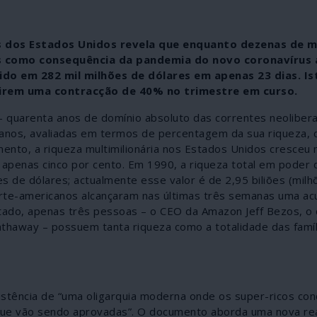
os dos Estados Unidos revela que enquanto dezenas de m
 como consequência da pandemia do novo coronavírus a
ido em 282 mil milhões de dólares em apenas 23 dias. Is
irem uma contracção de 40% no trimestre em curso.
 quarenta anos de domínio absoluto das correntes neolibera
icanos, avaliadas em termos de percentagem da sua riqueza,
mento, a riqueza multimilionária nos Estados Unidos cresceu 
apenas cinco por cento. Em 1990, a riqueza total em poder 
es de dólares; actualmente esse valor é de 2,95 biliões (mil
norte-americanos alcançaram nas últimas três semanas uma a
ltado, apenas três pessoas – o CEO da Amazon Jeff Bezos, o
Hathaway – possuem tanta riqueza como a totalidade das famíl
existência de “uma oligarquia moderna onde os super-ricos co
s que vão sendo aprovadas”. O documento aborda uma nova re