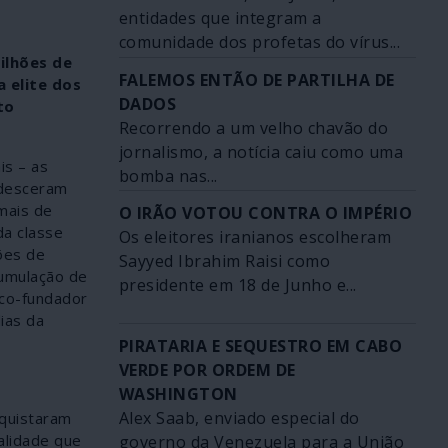
entidades que integram a
comunidade dos profetas do vírus...
ilhões de
FALEMOS ENTÃO DE PARTILHA DE
 elite dos
DADOS
to
Recorrendo a um velho chavão do
jornalismo, a notícia caiu como uma
is – as
bomba nas...
 desceram
mais de
O IRÃO VOTOU CONTRA O IMPÉRIO
da classe
Os eleitores iranianos escolheram
hões de
Sayyed Ibrahim Raisi como
cumulação de
presidente em 18 de Junho e...
 co-fundador
ias da
PIRATARIA E SEQUESTRO EM CABO
VERDE POR ORDEM DE
WASHINGTON
Alex Saab, enviado especial do
nquistaram
alidade que
governo da Venezuela para a União