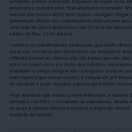
aumentar a ritmo acelerado. Enquanto os super-ricos s
americanos considerados “trabalhadores essenciais” tê
mesmo que muitos deles nem sequer consigam chegar 
aumentado. Muitos dos trabalhadores mal remunerados
Uma mãe de uma trabalhadora com 27 anos do Maryland,
salário da filha: 20,64 dólares.
Também os trabalhadores da Amazon, que estão directam
escassos. Um terço dos funcionários da Amazon no Arizo
refeição porque os salários são tão baixos que não dã
entre os super-ricos e o resto dos cidadãos represent
trabalham a tempo integral não conseguem comprar c
mais riqueza que muitas nações. A solução de Jeff Bezos
de caridade e pedir doações públicas para tentar minor
Hoje acontece que muitos jovens millennials, a maioria
tentados a preferir o socialismo ao capitalismo, devido
as quais a camada bilionária continua a engordar neste
mudarão de opinião.