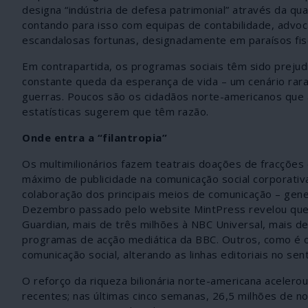
designa “indústria de defesa patrimonial” através da qua
contando para isso com equipas de contabilidade, advoc
escandalosas fortunas, designadamente em paraísos fisc
Em contrapartida, os programas sociais têm sido prejud
constante queda da esperança de vida – um cenário rar
guerras. Poucos são os cidadãos norte-americanos que a
estatísticas sugerem que têm razão.
Onde entra a “filantropia”
Os multimilionários fazem teatrais doações de fracçõ
máximo de publicidade na comunicação social corporativ
colaboração dos principais meios de comunicação – gene
Dezembro passado pelo website MintPress revelou que B
Guardian, mais de três milhões à NBC Universal, mais de
programas de acção mediática da BBC. Outros, como é 
comunicação social, alterando as linhas editoriais no sen
O reforço da riqueza bilionária norte-americana acele
recentes; nas últimas cinco semanas, 26,5 milhões de 