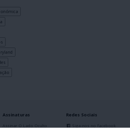
económica
za
os
ryland
des
tação
Assinaturas
Redes Sociais
Assinar O Lado Oculto
Siga-nos no facebook