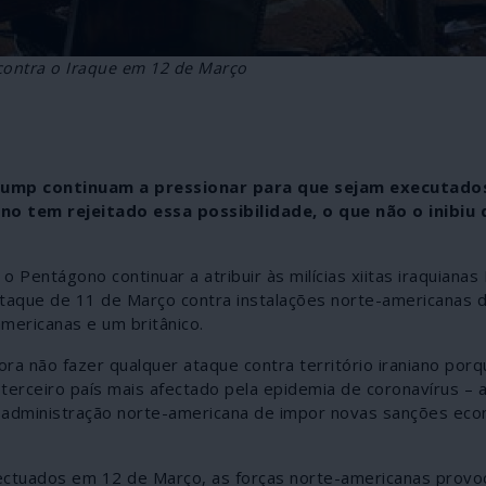
ontra o Iraque em 12 de Março
Trump continuam a pressionar para que sejam executado
no tem rejeitado essa possibilidade, o que não o inibiu 
o Pentágono continuar a atribuir às milícias xiitas iraquianas
 ataque de 11 de Março contra instalações norte-americanas 
mericanas e um britânico.
ra não fazer qualquer ataque contra território iraniano por
erceiro país mais afectado pela epidemia de coronavírus – a
o, a administração norte-americana de impor novas sanções ec
ctuados em 12 de Março, as forças norte-americanas provo