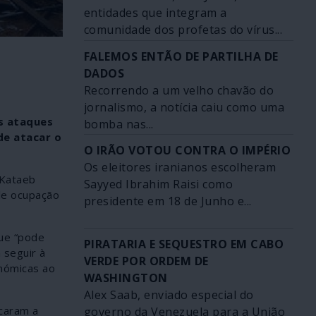
entidades que integram a
comunidade dos profetas do vírus...
FALEMOS ENTÃO DE PARTILHA DE
DADOS
Recorrendo a um velho chavão do
jornalismo, a notícia caiu como uma
s ataques
bomba nas...
de atacar o
O IRÃO VOTOU CONTRA O IMPÉRIO
Os eleitores iranianos escolheram
 Kataeb
Sayyed Ibrahim Raisi como
de ocupação
presidente em 18 de Junho e...
que “pode
PIRATARIA E SEQUESTRO EM CABO
 seguir à
VERDE POR ORDEM DE
onómicas ao
WASHINGTON
Alex Saab, enviado especial do
caram a
governo da Venezuela para a União