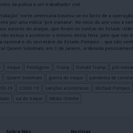
es da polícia e um trabalhador civil.
“retaliação” norte-americana baseou-se no facto de a operação
 por uma milícia “pró-iraniana”. No início do ano veio a veri
os autores do ataque, que foram os sunitas do Estado Islâmi
não esteja a acontecer o mesmo desta feita, pelo que não é 
a nacional e do secretário de Estado Pompeo – que não venh
al Qasem Soleimani, em 3 de Janeiro, ordenada pessoalmen
o
Iraque
Pentágono
Trump
Donald Trump
pró-irani
Qasem Soleimani
guerra do Iraque
pandemia de coronav
ID-19
COVID 19
sanções económicas
Michael Pompeo
dade
sul do Iraque
Médio Oriente
Sobre Nós
Notícias