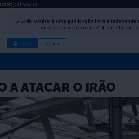
ector
: José Goulão
O Lado Oculto é uma publicação livre e independe
vinculam os membros do Colectivo Redactoria
Entrar
Assinar
 A ATACAR O IRÃO