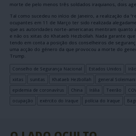
morte de pelo menos três soldados iraquianos, dois agent
Tal como sucedeu no início de Janeiro, a realização da 
ocupantes em 11 de Março ter sido realizada alegadamente
que as autoridades norte-americanas mentiram quanto a
e não os xiitas do Khataeb Hezbollah. Nada garante que 
tendo em conta a posição dos conselheiros de seguranç
uma acção do género da que provocou a morte do gener
Trump.
Conselho de Segurança Nacional
Estados Unidos
Irã
xiitas
sunitas
Khataeb Hezbollah
general Soleimani
epidemia de coronavírus
China
Irália
Teerão
COV
ocupação
exército do Iraque
polícia do Iraque
Bag
O LADO OCULTO