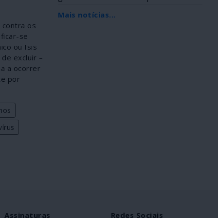
Africana, foi...
Mais notícias...
 contra os
ficar-se
co ou Isis
de excluir –
a a ocorrer
te por
anos
írus
Assinaturas
Redes Sociais