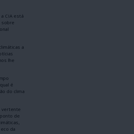
 a CIA está
e sobre
onal
limáticas a
tícias
nos lhe
empo
qual é
ão do clima
a vertente
“ponto de
imáticas,
 eco da