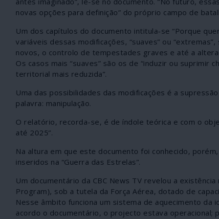
antes imaginado”, lê-se no documento. “No futuro, essa
novas opções para definição” do próprio campo de bata
Um dos capítulos do documento intitula-se “Porque quere
variáveis dessas modificações, “suaves” ou “extremas”
novos, o controlo de tempestades graves e até a alteraç
Os casos mais “suaves” são os de “induzir ou suprimir 
territorial mais reduzida”.
Uma das possibilidades das modificações é a supressão
palavra: manipulação.
O relatório, recorda-se, é de índole teórica e com o ob
até 2025”.
Na altura em que este documento foi conhecido, porém, 
inseridos na “Guerra das Estrelas”.
Um documentário da CBC News TV revelou a existência 
Program), sob a tutela da Força Aérea, dotado de capa
Nesse âmbito funciona um sistema de aquecimento da io
acordo o documentário, o projecto estava operacional