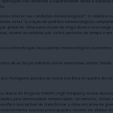
s operações irão aumentar a superioridade aérea e espacial 
lha.
mos intervir nas condições meteorológicas?”. O relatório ex
, sendo estas “a criação de padrões meteorológicos complet
ão global do clima numa escala de longo alcance e/ou longa 
chuva, nuvens ou neblinas por curtos períodos de tempo e em
 e/ou intensificação dos padrões meteorológicos existentes
jectivo de as forças militares norte-americanas serem “dona
já o Pentágono passara da teoria à prática no quadro dos p
no Alasca do Projecto HAARP (High-frequency Active Aurore
cidades para desencadear tempestades, terramotos, cheias e
nosfera susceptível de transformar o clima em arma de guer
; posteriormente suscitou preocupações mesmo em aliados d