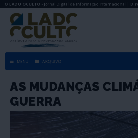
O LADO OCULTO
- Jornal Digital de Informação Internacional |
Dir
MENU
ARQUIVO
AS MUDANÇAS CLIM
GUERRA