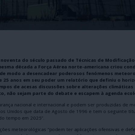
 noventa do século passado de Técnicas de Modificaçã
esma década a Força Aérea norte-americana criou con
te de modo a desencadear poderosos fenómenos meteoro
25 anos em seu poder um relatório que definiu o hori
mpos de acesas discussões sobre alterações climáticas 
co, não sejam parte do debate e escapem à agenda ecol
urança nacional e internacional e podem ser produzidas de 
ados Unidos que data de Agosto de 1996 e tem o seguinte títu
 do tempo em 2025”.
rações meteorológicas “podem ter aplicações ofensivas e def