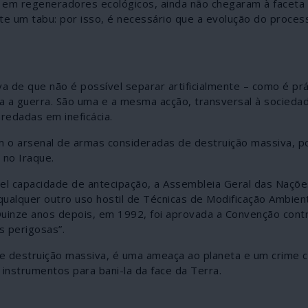
em regeneradores ecológicos, ainda não chegaram à faceta b
e um tabu: por isso, é necessário que a evolução do proces
ova de que não é possível separar artificialmente – como é p
ra a guerra. São uma e a mesma acção, transversal à socieda
redadas em ineficácia.
 o arsenal de armas consideradas de destruição massiva, po
 no Iraque.
l capacidade de antecipação, a Assembleia Geral das Naçõe
qualquer outro uso hostil de Técnicas de Modificação Ambien
Quinze anos depois, em 1992, foi aprovada a Convenção cont
s perigosas”.
de destruição massiva, é uma ameaça ao planeta e um crime c
 instrumentos para bani-la da face da Terra.