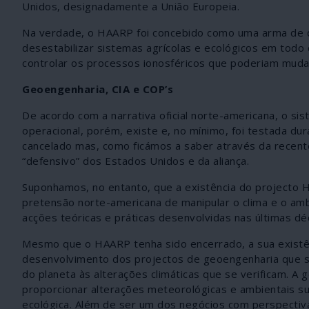
Unidos, designadamente a União Europeia.
Na verdade, o HAARP foi concebido como uma arma de d
desestabilizar sistemas agrícolas e ecológicos em todo o
controlar os processos ionosféricos que poderiam mudar
Geoengenharia, CIA e COP’s
De acordo com a narrativa oficial norte-americana, o si
operacional, porém, existe e, no mínimo, foi testada dur
cancelado mas, como ficámos a saber através da recent
“defensivo” dos Estados Unidos e da aliança.
Suponhamos, no entanto, que a existência do projecto H
pretensão norte-americana de manipular o clima e o am
acções teóricas e práticas desenvolvidas nas últimas d
Mesmo que o HAARP tenha sido encerrado, a sua existên
desenvolvimento dos projectos de geoengenharia que sã
do planeta às alterações climáticas que se verificam. 
proporcionar alterações meteorológicas e ambientais 
ecológica. Além de ser um dos negócios com perspectiv