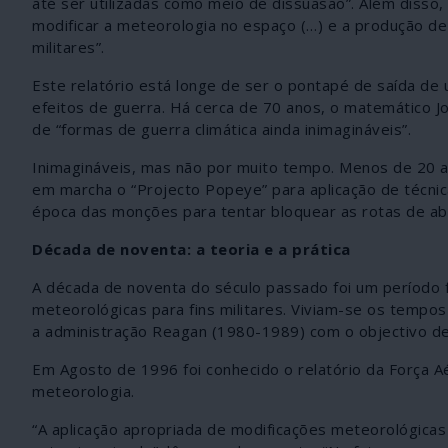
até ser utilizadas como meio de dissuasão”. Além disso,
modificar a meteorologia no espaço (…) e a produção de
militares”.
Este relatório está longe de ser o pontapé de saída de
efeitos de guerra. Há cerca de 70 anos, o matemático 
de “formas de guerra climática ainda inimagináveis”.
Inimagináveis, mas não por muito tempo. Menos de 20 
em marcha o “Projecto Popeye” para aplicação de técnic
época das monções para tentar bloquear as rotas de ab
Década de noventa: a teoria e a prática
A década de noventa do século passado foi um período fé
meteorológicas para fins militares. Viviam-se os tempo
a administração Reagan (1980-1989) com o objectivo de 
Em Agosto de 1996 foi conhecido o relatório da Força A
meteorologia.
“A aplicação apropriada de modificações meteorológica