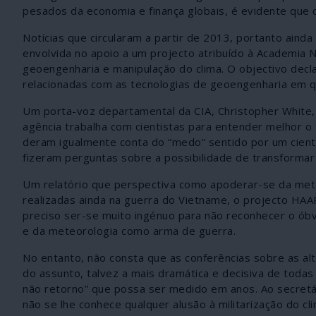
pesados da economia e finança globais, é evidente que o
Notícias que circularam a partir de 2013, portanto aind
envolvida no apoio a um projecto atribuído à Academia 
geoengenharia e manipulação do clima. O objectivo decl
relacionadas com as tecnologias de geoengenharia em q
Um porta-voz departamental da CIA, Christopher White, 
agência trabalha com cientistas para entender melhor o 
deram igualmente conta do “medo” sentido por um cienti
fizeram perguntas sobre a possibilidade de transformar
Um relatório que perspectiva como apoderar-se da meteo
realizadas ainda na guerra do Vietname, o projecto HAA
preciso ser-se muito ingénuo para não reconhecer o óbv
e da meteorologia como arma de guerra.
No entanto, não consta que as conferências sobre as a
do assunto, talvez a mais dramática e decisiva de tod
não retorno” que possa ser medido em anos. Ao secretár
não se lhe conhece qualquer alusão à militarização do 