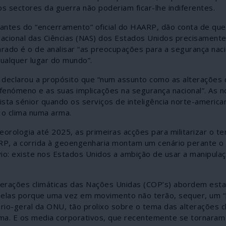
s sectores da guerra não poderiam ficar-lhe indiferentes.
a antes do “encerramento” oficial do HAARP, dão conta de que
Nacional das Ciências (NAS) dos Estados Unidos precisament
arado é o de analisar “as preocupações para a segurança naci
ualquer lugar do mundo”.
declarou a propósito que “num assunto como as alterações c
fenómeno e as suas implicações na segurança nacional”. As no
sta sénior quando os serviços de inteligência norte-america
 o clima numa arma.
rologia até 2025, as primeiras acções para militarizar o t
RP, a corrida à geoengenharia montam um cenário perante o 
io: existe nos Estados Unidos a ambição de usar a manipulaç
lterações climáticas das Nações Unidas (COP’s) abordem est
as elas porque uma vez em movimento não terão, sequer, um 
io-geral da ONU, tão prolixo sobre o tema das alterações cl
clima. E os media corporativos, que recentemente se tornaram