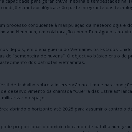
 “a capacidade para gerar chuva, neblina e tempestades na T
 condições meteorológicas são parte integrante das tecnolo
 um processo conducente à manipulação da meteorologia e do
John von Neumann, em colaboração com o Pentágono, anteviu 
anos depois, em plena guerra do Vietname, os Estados Unid
as de “sementeira de nuvens”. O objectivo básico era o de p
astecimento dos patriotas vietnamitas.
rtil de trabalho sobre a intervenção no clima e nas condiçõ
s de desenvolvimento da chamada “Guerra das Estrelas” lanç
militarizar o espaço.
érea abrindo o horizonte até 2025 para assumir o controlo d
s pode proporcionar o domínio do campo de batalha num grau