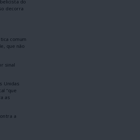
elicista do
so decorra
rática comum
de, que não
r sinal
s Unidas
tal “que
ra as
ontra a