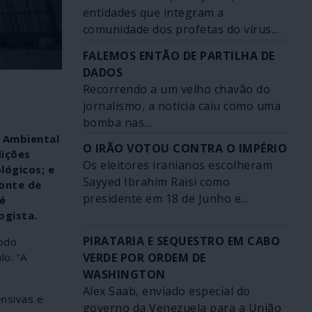
entidades que integram a
comunidade dos profetas do vírus...
FALEMOS ENTÃO DE PARTILHA DE
DADOS
Recorrendo a um velho chavão do
jornalismo, a notícia caiu como uma
bomba nas...
o Ambiental
O IRÃO VOTOU CONTRA O IMPÉRIO
dições
Os eleitores iranianos escolheram
lógicos; e
Sayyed Ibrahim Raisi como
zonte de
presidente em 18 de Junho e...
é
ogista.
PIRATARIA E SEQUESTRO EM CABO
modo
VERDE POR ORDEM DE
lo: “A
WASHINGTON
Alex Saab, enviado especial do
ensivas e
governo da Venezuela para a União