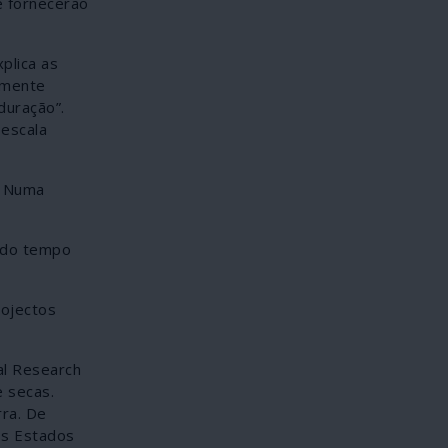
e fornecerão
plica as
amente
duração”.
 escala
. Numa
s do tempo
rojectos
al Research
 secas.
ra. De
os Estados