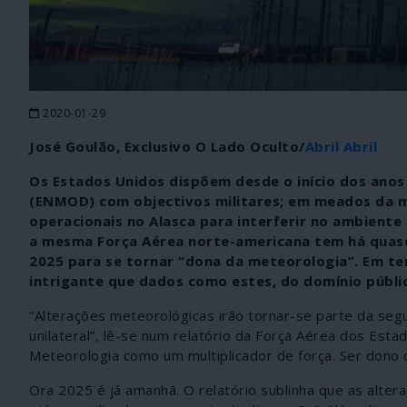
2020-01-29
José Goulão, Exclusivo O Lado Oculto/
Abril Abril
Os Estados Unidos dispõem desde o início dos anos
(ENMOD) com objectivos militares; em meados da m
operacionais no Alasca para interferir no ambien
a mesma Força Aérea norte-americana tem há quase 
2025 para se tornar “dona da meteorologia”. Em te
intrigante que dados como estes, do domínio públi
“Alterações meteorológicas irão tornar-se parte da seg
unilateral”, lê-se num relatório da Força Aérea dos Est
Meteorologia como um multiplicador de força. Ser dono
Ora 2025 é já amanhã. O relatório sublinha que as alte