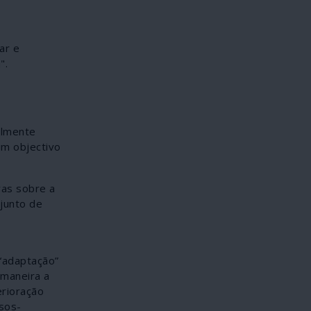
ar e
".
ialmente
um objectivo
vas sobre a
junto de
“adaptação”
 maneira a
erioração
sos-