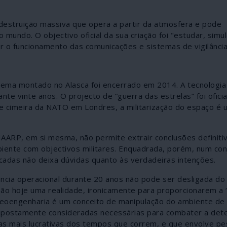
estruição massiva que opera a partir da atmosfera e pode
 mundo. O objectivo oficial da sua criação foi "estudar, simul
 o funcionamento das comunicações e sistemas de vigilância
stema montado no Alasca foi encerrado em 2014. A tecnologia
ante vinte anos. O projecto de “guerra das estrelas” foi ofic
e cimeira da NATO em Londres, a militarização do espaço é 
AARP, em si mesma, não permite extrair conclusões definiti
biente com objectivos militares. Enquadrada, porém, num con
écadas não deixa dúvidas quanto às verdadeiras intenções.
cia operacional durante 20 anos não pode ser desligada do
o hoje uma realidade, ironicamente para proporcionarem a 
A geoengenharia é um conceito de manipulação do ambiente de
supostamente consideradas necessárias para combater a det
as mais lucrativas dos tempos que correm, e que envolve pe