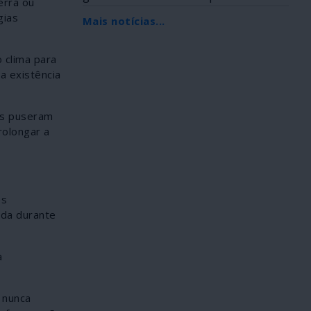
erra ou
Africana, foi...
gias
Mais notícias...
 clima para
a existência
os puseram
rolongar a
es
ada durante
a
 nunca