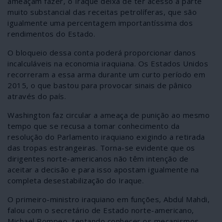
ameaçam fazer, o Iraque deixa de ter acesso a parte
muito substancial das receitas petrolíferas, que são
igualmente uma percentagem importantíssima dos
rendimentos do Estado.
O bloqueio dessa conta poderá proporcionar danos
incalculáveis na economia iraquiana. Os Estados Unidos
recorreram a essa arma durante um curto período em
2015, o que bastou para provocar sinais de pânico
através do país.
Washington faz circular a ameaça de punição ao mesmo
tempo que se recusa a tomar conhecimento da
resolução do Parlamento iraquiano exigindo a retirada
das tropas estrangeiras. Torna-se evidente que os
dirigentes norte-americanos não têm intenção de
aceitar a decisão e para isso apostam igualmente na
completa desestabilização do Iraque.
O primeiro-ministro iraquiano em funções, Abdul Mahdi,
falou com o secretário de Estado norte-americano,
Michael Pompeo, tentando conhecer os mecanismos