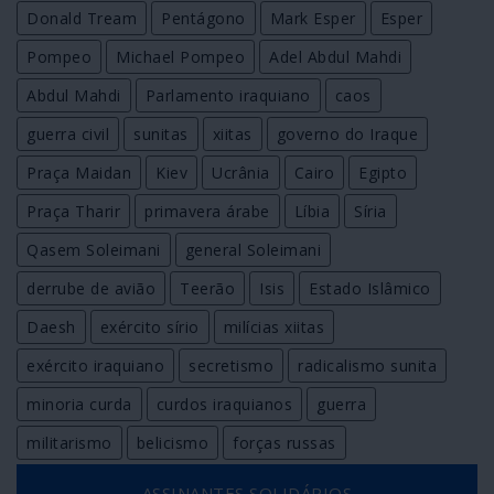
Donald Tream
Pentágono
Mark Esper
Esper
Pompeo
Michael Pompeo
Adel Abdul Mahdi
Abdul Mahdi
Parlamento iraquiano
caos
guerra civil
sunitas
xiitas
governo do Iraque
Praça Maidan
Kiev
Ucrânia
Cairo
Egipto
Praça Tharir
primavera árabe
Líbia
Síria
Qasem Soleimani
general Soleimani
derrube de avião
Teerão
Isis
Estado Islâmico
Daesh
exército sírio
milícias xiitas
exército iraquiano
secretismo
radicalismo sunita
minoria curda
curdos iraquianos
guerra
militarismo
belicismo
forças russas
ASSINANTES SOLIDÁRIOS