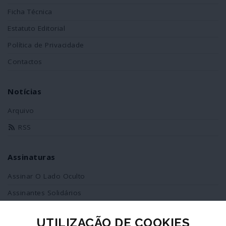
Ficha Técnica
Estatuto Editorial
Política de Privacidade
Contactos
Notícias
Arquivo
RSS
Assinaturas
Assinar O Lado Oculto
Assinantes Solidários
UTILIZAÇÃO DE COOKIES
Redes Sociais