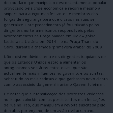
deixou claro que manipula o descontentamento popular
provocado pela crise económica e recorre mesmo a
snipers para atingir manifestantes e membros das
forças de segurança para que o caos nas ruas se
generalize. Este procedimento já foi utilizado pelos
dirigentes norte-americanos responsáveis pelos
acontecimentos na Praça Maidan em Kiev – golpe
fascista na Ucrânia em 2014 – e na Praça Tharir do
Cairo, durante a chamada “primavera árabe” de 2009.
Não existem dúvidas entre os dirigentes iraquianos de
que os Estados Unidos estão a alimentar os
antagonismos sectários entre xiitas, que são
actualmente mais influentes no governo, e os sunitas,
sobretudo os mais radicais e que ganharam novo alento
com o assassínio do general iraniano Qasem Suleimani.
De notar que a intensificação dos protestos violentos
no Iraque coincide com as persistentes manifestações
de rua no Irão, que manipulam a revolta suscitada pelo
derrube, por engano, de um avião civil ucraniano.