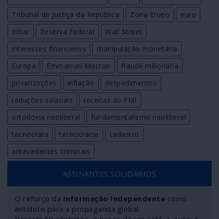
Tribunal de Justiça da República
Zona Erueo
euro
dólar
Reserva Federal
Wall Street
interesses financeiros
manipulação monetária
Europa
Emmanuel Macron
fraude milionária
privatizações
inflação
despedimentos
reduções salariais
receitas do FMI
ortodoxia neoliberal
fundamentalismo neoliberal
tecnocrata
tecnocracia
cadastro
antecedentes criminais
ASSINANTES SOLIDÁRIOS
O reforço da
Informação Independente
como
antídoto para a propaganda global.