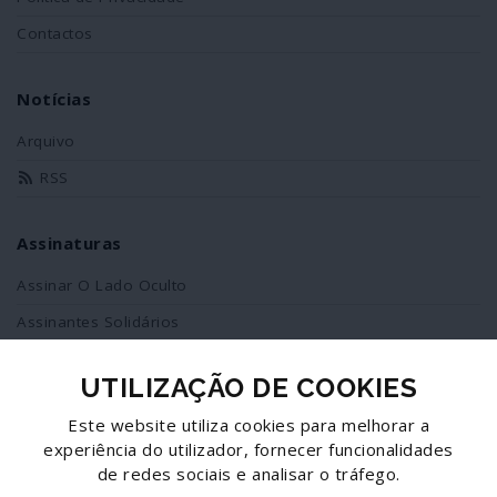
Contactos
Notícias
Arquivo
RSS
Assinaturas
Assinar O Lado Oculto
Assinantes Solidários
UTILIZAÇÃO DE COOKIES
Redes Sociais
Este website utiliza cookies para melhorar a
Siga-nos no facebook
experiência do utilizador, fornecer funcionalidades
de redes sociais e analisar o tráfego.
Partilhe esta página