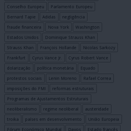
Conselho Europeu
Parlamento Europeu
Bernard Tapie
Adidas
negligência
fraude financeira
Nova York
Washington
Estados Unidos
Dominique Strauss Khan
Strauss Khan
François Hollande
Nicolas Sarkozy
Frankfurt
Cyrus Vance Jr.
Cyrus Robert Vance
dolarização
política monetária
Equado
protestos sociais
Lenin Moreno
Rafael Correa
imposições do FMI
reformas estruturais
Programas de Ajustamentos Estruturais
neoliberalismo
regime neoliberal
austeridade
troika
países em desenvolvimento
União Europeia
Fórum Económico Mundial
Davos
Estado francês