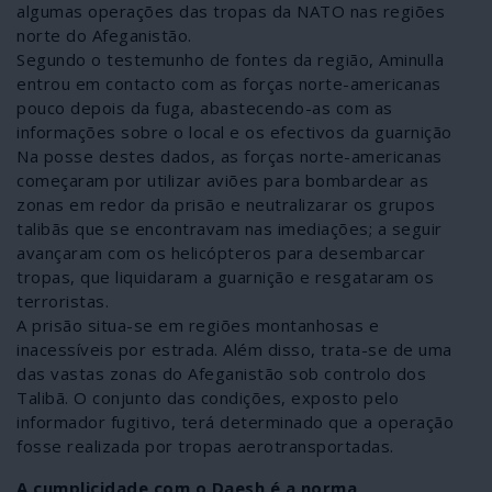
algumas operações das tropas da NATO nas regiões
norte do Afeganistão.
Segundo o testemunho de fontes da região, Aminulla
entrou em contacto com as forças norte-americanas
pouco depois da fuga, abastecendo-as com as
informações sobre o local e os efectivos da guarnição
Na posse destes dados, as forças norte-americanas
começaram por utilizar aviões para bombardear as
zonas em redor da prisão e neutralizarar os grupos
talibãs que se encontravam nas imediações; a seguir
avançaram com os helicópteros para desembarcar
tropas, que liquidaram a guarnição e resgataram os
terroristas.
A prisão situa-se em regiões montanhosas e
inacessíveis por estrada. Além disso, trata-se de uma
das vastas zonas do Afeganistão sob controlo dos
Talibã. O conjunto das condições, exposto pelo
informador fugitivo, terá determinado que a operação
fosse realizada por tropas aerotransportadas.
A cumplicidade com o Daesh é a norma