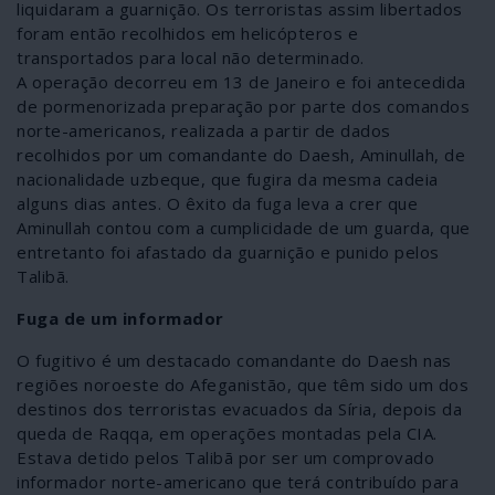
liquidaram a guarnição. Os terroristas assim libertados
foram então recolhidos em helicópteros e
transportados para local não determinado.
A operação decorreu em 13 de Janeiro e foi antecedida
de pormenorizada preparação por parte dos comandos
norte-americanos, realizada a partir de dados
recolhidos por um comandante do Daesh, Aminullah, de
nacionalidade uzbeque, que fugira da mesma cadeia
alguns dias antes. O êxito da fuga leva a crer que
Aminullah contou com a cumplicidade de um guarda, que
entretanto foi afastado da guarnição e punido pelos
Talibã.
Fuga de um informador
O fugitivo é um destacado comandante do Daesh nas
regiões noroeste do Afeganistão, que têm sido um dos
destinos dos terroristas evacuados da Síria, depois da
queda de Raqqa, em operações montadas pela CIA.
Estava detido pelos Talibã por ser um comprovado
informador norte-americano que terá contribuído para