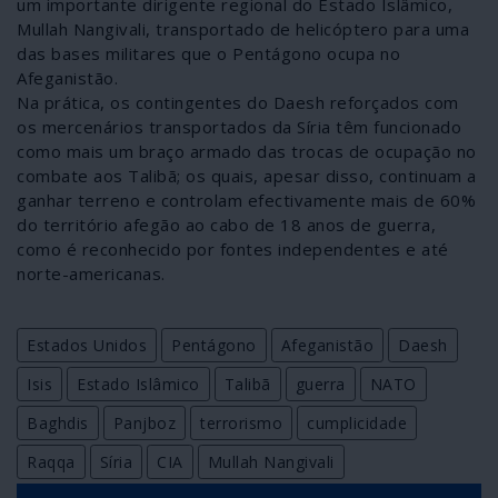
um importante dirigente regional do Estado Islâmico,
Mullah Nangivali, transportado de helicóptero para uma
das bases militares que o Pentágono ocupa no
Afeganistão.
Na prática, os contingentes do Daesh reforçados com
os mercenários transportados da Síria têm funcionado
como mais um braço armado das trocas de ocupação no
combate aos Talibã; os quais, apesar disso, continuam a
ganhar terreno e controlam efectivamente mais de 60%
do território afegão ao cabo de 18 anos de guerra,
como é reconhecido por fontes independentes e até
norte-americanas.
Estados Unidos
Pentágono
Afeganistão
Daesh
Isis
Estado Islâmico
Talibã
guerra
NATO
Baghdis
Panjboz
terrorismo
cumplicidade
Raqqa
Síria
CIA
Mullah Nangivali