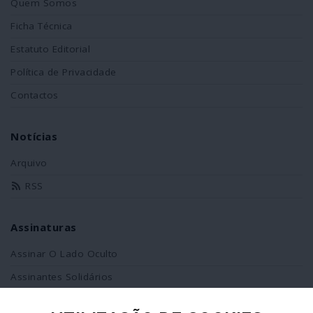
Quem Somos
Ficha Técnica
Estatuto Editorial
Política de Privacidade
Contactos
Notícias
Arquivo
RSS
Assinaturas
Assinar O Lado Oculto
Assinantes Solidários