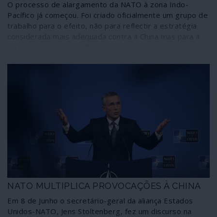
O processo de alargamento da NATO à zona Indo-
Pacífico já começou. Foi criado oficialmente um grupo de
trabalho para o efeito, não para reflectir a estratégia
considerada mais adequada contra a China mas para a
tornar pública e a justificar a posteriori, uma vez o
trabalho concluído. Não existe qualquer diferença em
relação ao período colonial, uma vez que se trata de
conter a China, isto é, impedir o seu desenvolvimento.
Tudo isto no âmbito imperial da Grande NATO Mundial
no horizonte de 2030 – agregando Austrália, Nova
Zelândia, Japão e outros países asiáticos.
NATO MULTIPLICA PROVOCAÇÕES À CHINA
Em 8 de Junho o secretário-geral da aliança Estados
Unidos-NATO, Jens Stoltenberg, fez um discurso na