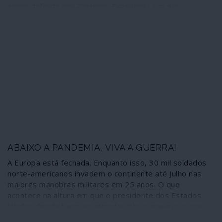
assim definido por Zbigniew Brzezinski, um dos
estrategos imperialistas a par de Henry Kissinger.
Nesse cenário deverão ser enquadrados os passos em
curso para um desanuviamento entre a União Europeia e
a Rússia – para desespero da administração Trump –
mas também as contradições existentes na redefinição
de uma nova ordem internacional onde a parceria
estratégica Rússia-China tem um papel cada vez mais
determinante – descongelando a geoestratégia
moldada pelo imperialismo.
ABAIXO A PANDEMIA, VIVA A GUERRA!
A Europa está fechada. Enquanto isso, 30 mil soldados
norte-americanos invadem o continente até Julho nas
maiores manobras militares em 25 anos. O que
acontece na altura em que o presidente dos Estados
Unidos decide banir as entradas dos europeus no seu
país. Em pleno combate à pandemia de coronavírus,