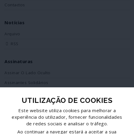
Contactos
Notícias
Arquivo
RSS
Assinaturas
Assinar O Lado Oculto
Assinantes Solidários
UTILIZAÇÃO DE COOKIES
Redes Sociais
Este website utiliza cookies para melhorar a
Siga-nos no facebook
experiência do utilizador, fornecer funcionalidades
de redes sociais e analisar o tráfego.
Partilhe esta página
Ao continuar a navegar estará a aceitar a sua