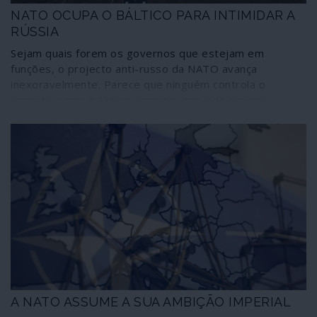
NATO OCUPA O BÁLTICO PARA INTIMIDAR A
RÚSSIA
Sejam quais forem os governos que estejam em
funções, o projecto anti-russo da NATO avança
inexoravelmente. Parece que ninguém controla o
assunto e que a Aliança assume uma vida própria
sobrepondo-se aos executivos dos Estados membros.
A colocação de um dispositivo nuclear nos países
bálticos, acompanhada por uma sucessão de jogos de
guerra sem interrupção na mesma região, é um novo
passo na criação de um clima de tensão cada vez mais
próximo do conflito aberto. Tensão acompanhada por
despesas militares em progressão constante, em
prejuízo dos investimentos sociais nos países aliados. E
aumentando exponencialmente o tráfego aéreo militar,
enquanto a actividade da aviação civil é restringida por
causa do COVID.
A NATO ASSUME A SUA AMBIÇÃO IMPERIAL