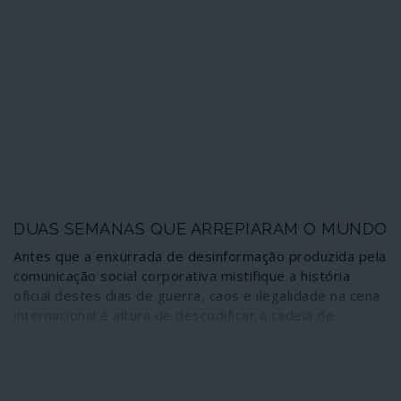
prioridade à guerra.
DUAS SEMANAS QUE ARREPIARAM O MUNDO
Antes que a enxurrada de desinformação produzida pela
comunicação social corporativa mistifique a história
oficial destes dias de guerra, caos e ilegalidade na cena
internacional é altura de descodificar a cadeia de
acontecimentos para que seja possível distribuir
responsabilidades e invalidar mentiras. Se os Estados
Unidos da América, como é habitual e natural,
sobressaem como os artífices de uma trama que