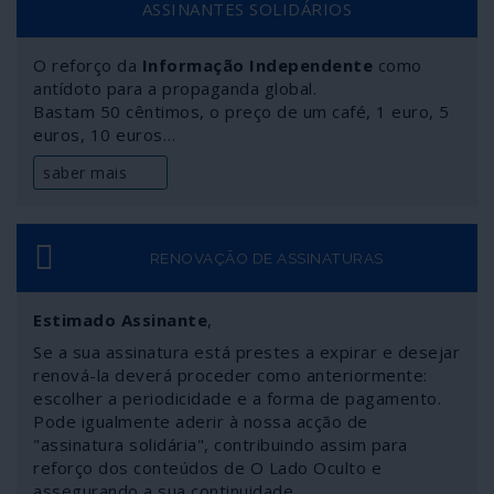
ASSINANTES SOLIDÁRIOS
A dignidade nacional esvaiu-se e chega perversamente a
ser confundida com nacionalismo e populismo quando
alguém ousa criticar o federalismo e a subserviência aos
O reforço da
Informação Independente
como
antídoto para a propaganda global.
mecanismos imperiais.
Bastam 50 cêntimos, o preço de um café, 1 euro, 5
euros, 10 euros…
saber mais
RENOVAÇÃO DE ASSINATURAS
Estimado Assinante
,
Se a sua assinatura está prestes a expirar e desejar
renová-la deverá proceder como anteriormente:
escolher a periodicidade e a forma de pagamento.
Pode igualmente aderir à nossa acção de
"assinatura solidária", contribuindo assim para
reforço dos conteúdos de O Lado Oculto e
assegurando a sua continuidade.