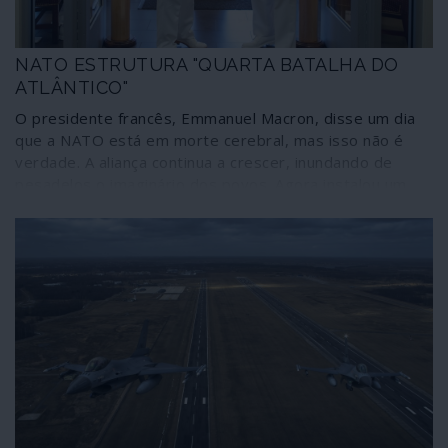
NATO ESTRUTURA "QUARTA BATALHA DO
ATLÂNTICO"
O presidente francês, Emmanuel Macron, disse um dia
que a NATO está em morte cerebral, mas isso não é
verdade. A aliança continua a crescer, inundando de
pesadelos o imaginário dos povos. Agora instalou um
novo comando naval em Norfolk, na Virgínia, Estados
Unidos, certamente para garantir que os bons tenham
cada vez mais meios de combate quando os maus
decidirem de uma vez invadir e destruir a Europa
Ocidental. E será que os Parlamentos dos países
membros da aliança foram ouvidos em mais uma decisão
que os subordina à cadeia de comando do Pentágono?
Desta maneira se vai construindo a “paz mundial” de que
tanto falam os discursos dos dirigentes da globalização.