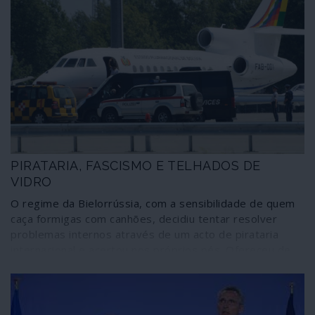
PIRATARIA, FASCISMO E TELHADOS DE
VIDRO
O regime da Bielorrússia, com a sensibilidade de quem
caça formigas com canhões, decidiu tentar resolver
problemas internos através de um acto de pirataria
internacional e acertou nos próprios pés. Ofereceu de
bandeja a quem o ataca gratuitamente, jogando as
cartas viciadas da geopolítica, um ás de trunfo que vai
servir para acelerar, a partir de agora, as manobras de
desestabilização e de mudança de regime que têm