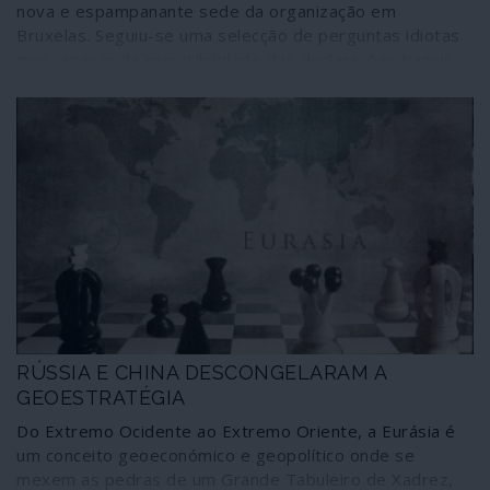
nova e espampanante sede da organização em
Bruxelas. Seguiu-se uma selecção de perguntas idiotas
mas, apesar da previsibilidade das declarações banais
de Stoltenberg e da cumplicidade dos entrevistadores,
foi dito o suficiente para se perceber que a NATO ainda
está à procura de inimigos para tentar justificar a sua
periclitante existência.
RÚSSIA E CHINA DESCONGELARAM A
GEOESTRATÉGIA
Do Extremo Ocidente ao Extremo Oriente, a Eurásia é
um conceito geoeconómico e geopolítico onde se
mexem as pedras de um Grande Tabuleiro de Xadrez,