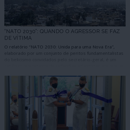
“NATO 2030”: QUANDO O AGRESSOR SE FAZ
DE VÍTIMA
O relatório “NATO 2030: Unida para uma Nova Era”,
elaborado por um conjunto de peritos fundamentalistas
do belicismo convidados pelo secretário-geral, é um
catálogo inquietante de reflexões atlantistas em que as
ameaças e os preparativos de guerra – incluindo com
meios nucleares – surgem apresentados como
necessidades de defesa colectiva de uma entidade que
se diz cercada por todos os lados. Segundo este
cenário, a Rússia respondeu “com agressão” à “mão
estendida” que a NATO lhe apresentou; e as actividades
económicas e as tecnologias da China são “ameaças à
segurança” dos aliados. Assim sendo, que venham mais
mísseis e bombas nucleares para a Europa.