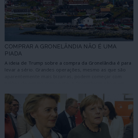
COMPRAR A GRONELÂNDIA NÃO É UMA
PIADA
A ideia de Trump sobre a compra da Gronelândia é para
levar a sério. Grandes operações, mesmo as que são
aparentemente mais bizarras, podem começar com
balões de ensaio como este. A Gronelândia não é um
iceberg em águas árcticas: é uma vasta ilha com
importância estratégica - sobretudo com a retirada
norte-americana do Tratado INF - que tem importantes
riquezas naturais, entre elas petróleo, gás natural e
metais terras raras. Sendo que as preocupações sobre
as sensibilidades ambientais, árcticas ou outras, não
costumam travar Trump. A Gronelândia é um território
autónomo da Dinamarca e que não integra a União