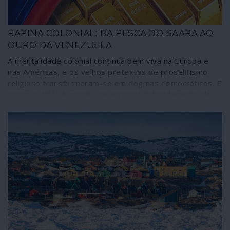
RAPINA COLONIAL: DA PESCA DO SAARA AO
OURO DA VENEZUELA
A mentalidade colonial continua bem viva na Europa e
nas Américas, e os velhos pretextos de proselitismo
religioso transformaram-se em dogmas democráticos. E
assim a União Europeia se apropria indevidamente de
riquezas que não lhe pertencem não hesitando recorrer
a regimes de ocupação, como são os de Marrocos e de
Israel, e a mentalidades de dominação, como a norte-
americana em relação à Venezuela e à América Latina
em geral. Em poucos dias a União Europeia associou-se
a processos de rapina das riquezas pesqueiras do
território ocupado do Saara Ocidental e aos bens
petrolíferos e em ouro do povo da Venezuela. Por
alguma razão os regimes terroristas de Marrocos e de
Israel e as práticas fascistas de Juan Guaidó são
"democracias" preferidas de Bruxelas e de Lisboa, não
apenas por arrastamento.