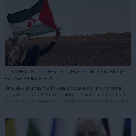
O SAHARA OCIDENTAL, MAIS UMA GRANDE
FARSA EUROPEIA
Uma das últimas malfeitorias de Donald Trump como
presidente dos Estados Unidos, assumida já depois de
ter perdido as eleições, foi mais uma atrocidade contra
o direito internacional: o reconhecimento “da soberania
marroquina sobre a totalidade do território do Sahara
Ocidental”. Significativamente, a decisão passou quase
despercebida; não consta que o secretário-geral da
ONU, a União Europeia ou o ministro português dos