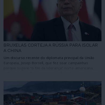
Negócios Estrangeiros tenham manifestado
publicamente qualquer reserva em relação a tão
flagrante ilegalidade.
BRUXELAS CORTEJA A RÚSSIA PARA ISOLAR
A CHINA
Um discurso recente do diplomata principal da União
Europeia, Josep Borrell, que fez soar campainhas
porque sugere “o fim da liderança” norte-americana,
indicia que o velho continente pode estar a ensaiar uma
nova ordem nas relações com a Ásia namorando a
Rússia – uma estratégia cujo comando poderia ser
assumido pela Alemanha. Mas será apenas uma maneira
de testar a hegemonia chinesa?