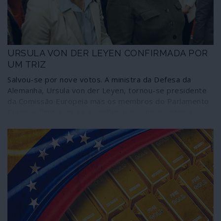
Europeia. Poderá ou quererá Copenhaga evitar o
negócio se Washington, muito à sua maneira, insistir
nele?
URSULA VON DER LEYEN CONFIRMADA POR
UM TRIZ
Salvou-se por nove votos. A ministra da Defesa da
Alemanha, Ursula von der Leyen, tornou-se presidente
da Comissão Europeia mas os membros do Parlamento
Europeu limitaram-se a confirmar por nove votos a
escolha feita antecipadamente pelos eurocratas da
União. Na realidade, o bloco federalista estilhaçou-se e
garantiu à direitista alemã apenas 383 votos dos 747
membros em exercício do Parlamento, o que significa a
deserção de 86 membros da maioria institucional que a
designou: extrema-direita dos Conservadores e
Reformistas (ECR), direita e extrema-direita do Partido
Popular Europeu (PPE), neoliberais assumidos (Europa
Renovada) e Socialistas & Democratas.