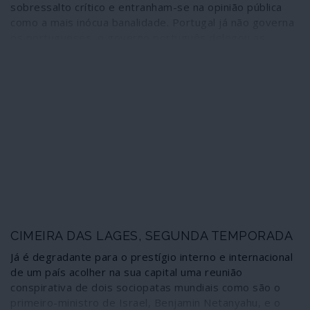
sobressalto crítico e entranham-se na opinião pública
como a mais inócua banalidade. Portugal já não governa
os portugueses, o governo português delegou as
decisões fulcrais sobre o destino dos portugueses em
entidades, interesses e pessoas que não querem saber
dos portugueses para nada a não ser como mão-de-
obra barata ou membros de destacamentos armados
envolvidos em policiamento colonial e guerras imperiais.
A dignidade nacional esvaiu-se e chega perversamente a
ser confundida com nacionalismo e populismo quando
alguém ousa criticar o federalismo e a subserviência aos
mecanismos imperiais.
CIMEIRA DAS LAGES, SEGUNDA TEMPORADA
Já é degradante para o prestígio interno e internacional
de um país acolher na sua capital uma reunião
conspirativa de dois sociopatas mundiais como são o
primeiro-ministro de Israel, Benjamin Netanyahu, e o