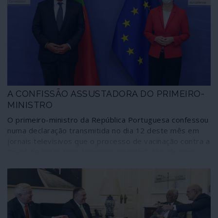
possível e credível para a situação é o reconhecimento
dos direitos do povo palestiniano estabelecidos nas leis
internacionais. Tudo o resto significa o arrastamento da
situação e o extermínio de um povo. Interrompeu-se
uma fase de chacina extrema por parte de Israel mas
prossegue o massacre paulatino de povo palestiniano
até novo auge ofensivo contra Gaza ou qualquer outro
território ocupado da Palestina.
A CONFISSÃO ASSUSTADORA DO PRIMEIRO-
MINISTRO
O primeiro-ministro da República Portuguesa confessou
numa declaração transmitida no dia 12 deste mês em
jornais televisivos que o processo de vacinação contra a
Covid-19 “está fora do nosso controlo”. Alvo de uma
barragem de ataques, quantos deles despropositados e
oportunistas, não consta, ao invés, que António Costa
tenha sido sequer admoestado por admitir a mais grave
situação que poderia existir em pleno combate à
pandemia. Em causa está a saúde pública e também a
própria essência do funcionamento do país como nação