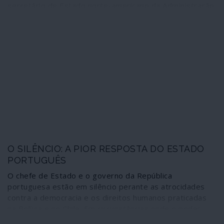
secretário de Estado norte-americano da Administração
Trump, Michael Pompeo. O facto de o primeiro-ministro,
António Costa, receber ambos os fora-de-lei transforma
o caso numa situação trágica, porque expõe
directamente o país às consequências do previsível
agravamento da instabilidade global decorrente destes
encontros. Afinal o espírito belicista da Cimeira das
Lages – que afundou o Médio Oriente na crise de
guerras sucessivas em que se encontra – continua bem
vivo nos governantes portugueses. Depois de Barroso,
cabe aos socialistas interpretar a segunda temporada.
O SILÊNCIO: A PIOR RESPOSTA DO ESTADO
PORTUGUÊS
O chefe de Estado e o governo da República
portuguesa estão em silêncio perante as atrocidades
contra a democracia e os direitos humanos praticadas
na Bolívia e no Chile. Em circunstâncias onde o poder
neoliberal se vê forçado a mostrar a sua verdadeira face