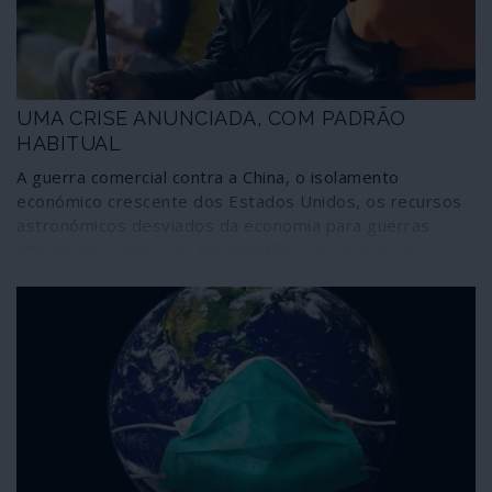
UMA CRISE ANUNCIADA, COM PADRÃO
HABITUAL
A guerra comercial contra a China, o isolamento
económico crescente dos Estados Unidos, os recursos
astronómicos desviados da economia para guerras
infindáveis como a do Afeganistão, a ocupação do
Iraque, a desestabilização da Líbia e outras, as lentas
mas inexoráveis consequências da delapidação da
Natureza e dos seus recursos, o empobrecimento das
classes médias ocidentais, a destruição dos sistemas
de segurança social e de saúde dos países europeus e
latino-americanos pelas políticas de austeridade, a
especulação financeira e imobiliária dos últimos anos,
criaram um palco propício ao desencadear de uma crise
económica de grande magnitude ao menor abalo.