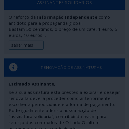
ASSINANTES SOLIDÁRIOS
designou: extrema-direita dos Conservadores e
Reformistas (ECR), direita e extrema-direita do Partido
O reforço da
Informação Independente
como
Popular Europeu (PPE), neoliberais assumidos (Europa
antídoto para a propaganda global.
Renovada) e Socialistas & Democratas.
Bastam 50 cêntimos, o preço de um café, 1 euro, 5
euros, 10 euros…
saber mais
RENOVAÇÃO DE ASSINATURAS
Estimado Assinante
,
Se a sua assinatura está prestes a expirar e desejar
renová-la deverá proceder como anteriormente:
escolher a periodicidade e a forma de pagamento.
Pode igualmente aderir à nossa acção de
"assinatura solidária", contribuindo assim para
reforço dos conteúdos de O Lado Oculto e
assegurando a sua continuidade.