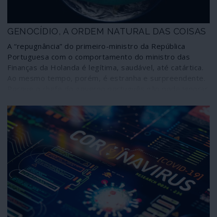
GENOCÍDIO, A ORDEM NATURAL DAS COISAS
A “repugnância” do primeiro-ministro da República
Portuguesa com o comportamento do ministro das
Finanças da Holanda é legítima, saudável, até catártica.
Ao mesmo tempo, porém, é estranha e surpreendente.
Porque o chefe do governo português não pode ignorar
que a atitude de Woepke Hoekstra não é um caso
isolado, uma birra pessoal: reflecte exactamente o
espírito e a prática da União Europeia, dos quais
Portugal vai tendo a sua dose de experiência própria. E
quando António Costa afirma dramaticamente que “ou a
União Europeia faz o que tem a fazer ou acabará” isso
não passa de um banal e inócuo sound bite: sabe
perfeitamente que a União Europeia não fará o que, no
seu entender de ocasião, “tem a fazer” – salvar pessoas
da tragédia do COVID-19 – e muito menos irá acabar
por causa disso.