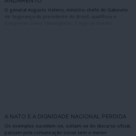
ANDAMENTO
O general Augusto Heleno, ministro-chefe do Gabinete
de Segurança do presidente do Brasil, qualificou o
Congresso como “chantagista”. E logo as hostes
fascistas de Jair Bolsonaro convocaram para 15 de
Março uma descida às ruas contra o Parlamento; e logo
o próprio presidente passou a usar o WhatsApp e as
redes sociais para fazer eco das convocatórias da
manifestação contra os deputados. Tudo se desenvolve
enquanto sectores da Polícia Militar se amotinam – sem
reacção dos governadores dos Estados –, os centros
de decisão se enchem de militares, alguns no activo, e o
grande empresariado esfrega as mãos de satisfação e
deita contas aos lucros. Bolsonaro e as suas tropas de
choque não estão confortáveis com a ordem
institucional democrática e o golpe já está em curso.
A NATO E A DIGNIDADE NACIONAL PERDIDA
Os exemplos sucedem-se, soltam-se do discurso oficial,
passam pela comunicação social sem o menor