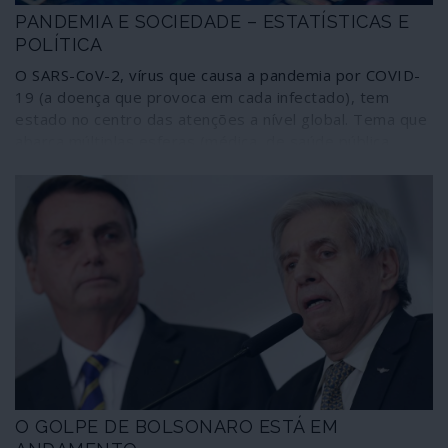
PANDEMIA E SOCIEDADE – ESTATÍSTICAS E
POLÍTICA
O SARS-CoV-2, vírus que causa a pandemia por COVID-
19 (a doença que provoca em cada infectado), tem
estado no centro das atenções a nível global. Tema que
abarca múltiplas esferas (médica, de saúde pública,
económica, cultural, geopolítica), é objecto de escrutínio
permanente, contabilizando-se casos, desfechos fatais
e também recuperações, números lidos através de
modelos de análise estatística em que se projectam em
modo prospectivo o impacto provável em cada local,
através do conhecimento que se vai tendo dos casos
alheios.
O GOLPE DE BOLSONARO ESTÁ EM