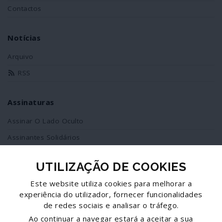
Contactos
Notícias
Arquivo
RSS
Assinaturas
Assinar O Lado Oculto
Assinantes Solidários
UTILIZAÇÃO DE COOKIES
Redes Sociais
Este website utiliza cookies para melhorar a
Siga-nos no facebook
experiência do utilizador, fornecer funcionalidades
de redes sociais e analisar o tráfego.
Partilhe esta página
Ao continuar a navegar estará a aceitar a sua