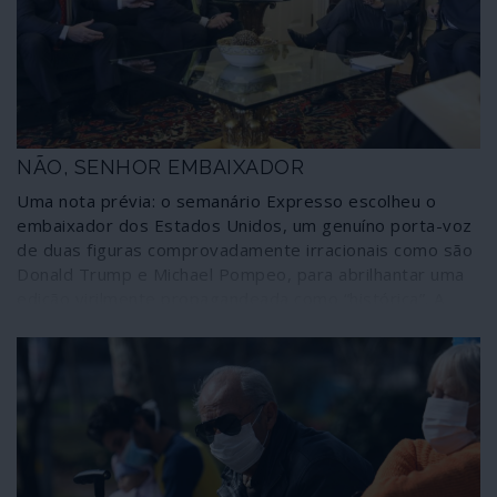
independente.
NÃO, SENHOR EMBAIXADOR
Uma nota prévia: o semanário Expresso escolheu o
embaixador dos Estados Unidos, um genuíno porta-voz
de duas figuras comprovadamente irracionais como são
Donald Trump e Michael Pompeo, para abrilhantar uma
edição virilmente propagandeada como “histórica”. A
comunicação corporativa que se autointitula “de
referência” explicada assim por um dos seus expoentes
à escala doméstica lusitana.