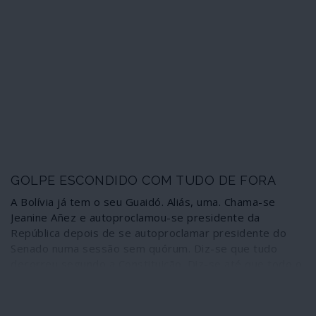
ditatorial para evitar a aplicação plena da democracia,
com todas as suas consequências, as principais figuras
do Estado português escolhem o silêncio, talvez a
maneira mais indigna de se identificarem com a
crueldade do sistema – ao mesmo tempo que ignoram a
Constituição da República.
GOLPE ESCONDIDO COM TUDO DE FORA
A Bolívia já tem o seu Guaidó. Aliás, uma. Chama-se
Jeanine Añez e autoproclamou-se presidente da
República depois de se autoproclamar presidente do
Senado numa sessão sem quórum. Diz-se que tudo
decorreu segundo a Constituição. Diz-se até que todo o
golpe que destituiu o presidente eleito com mais de
47% dos votos, Evo Morales, foi “de acordo com a
Constituição” e em nome da “democracia”. Portanto, o