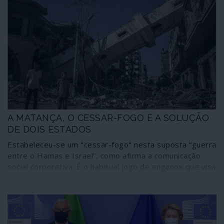
A MATANÇA, O CESSAR-FOGO E A SOLUÇÃO
DE DOIS ESTADOS
Estabeleceu-se um "cessar-fogo" nesta suposta “guerra
entre o Hamas e Israel”, como afirma a comunicação
social corporativa. É o habitual jogo de enganos que visa
partilhar equitativamente responsabilidades numa
situação de incomensurável desequilíbrio de forças e
que pretende colocar no mesmo plano os criminosos e
as vítimas. O que está a acontecer não é uma guerra, é
um massacre de uma das partes; e o único cessar-fogo