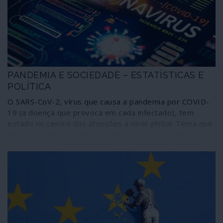
PANDEMIA E SOCIEDADE – ESTATÍSTICAS E
POLÍTICA
O SARS-CoV-2, vírus que causa a pandemia por COVID-
19 (a doença que provoca em cada infectado), tem
estado no centro das atenções a nível global. Tema que
abarca múltiplas esferas (médica, de saúde pública,
económica, cultural, geopolítica), é objecto de escrutínio
permanente, contabilizando-se casos, desfechos fatais
e também recuperações, números lidos através de
modelos de análise estatística em que se projectam em
modo prospectivo o impacto provável em cada local,
através do conhecimento que se vai tendo dos casos
alheios.