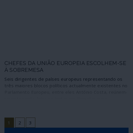
CHEFES DA UNIÃO EUROPEIA ESCOLHEM-SE
À SOBREMESA
Seis dirigentes de países europeus representando os
três maiores blocos políticos actualmente existentes no
Parlamento Europeu, entre eles António Costa, reúnem-
se esta sexta-feira ao jantar em Bruxelas para
prosseguirem o grande negócio de atribuição dos
lugares de chefia das mais importantes instituições da
União Europeia.
1
2
3