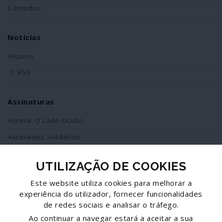
Contactos
Notícias
Arquivo
RSS
Assinaturas
Assinar O Lado Oculto
Assinantes Solidários
UTILIZAÇÃO DE COOKIES
Redes Sociais
Este website utiliza cookies para melhorar a
Siga-nos no facebook
experiência do utilizador, fornecer funcionalidades
de redes sociais e analisar o tráfego.
Partilhe esta página
Ao continuar a navegar estará a aceitar a sua