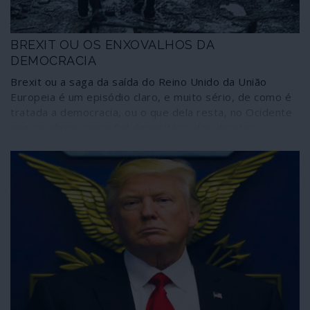
BREXIT OU OS ENXOVALHOS DA
DEMOCRACIA
Brexit ou a saga da saída do Reino Unido da União
Europeia é um episódio claro, e muito sério, de como é
tratada a democracia, ou o que dela resta, no Ocidente
que se afirma como fiel depositário dos direitos
humanos e dos valores civilizacionais. A uma decisão
límpida e democrática, como a assumida pelos britânicos
no referendo sobre a permanência ou não na União
Europeia, seguiu-se uma enxurrada de manobras,
chantagens, humilhações, golpes sujos e baixos –
sempre desprezando os cidadãos – para tentar
reverter a decisão da consulta ou, pelo menos, tornar
as suas consequências exemplares para qualquer país
que deseje seguir pelo mesmo caminho.