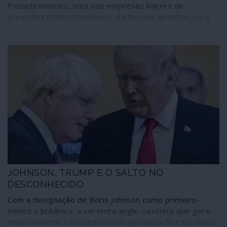
FocusEconomics, uma das empresas líderes de
previsões macroeconómicas na Europa, apontam para
um ano de 2019 de estagnação. E os horizontes para
2020 não são melhores, além de dependerem de
muitos "ses". Se alguma coisa correr mal em termos de
Brexit, guerra comercial de Trump contra a China ou
ameaças contra o Irão, a recessão será inevitável.
JOHNSON, TRUMP E O SALTO NO
DESCONHECIDO
Com a designação de Boris Johnson como primeiro-
ministro britânico, a vertente anglo-saxónica que gere
imperialmente o neoliberalismo globalista fica nas mãos