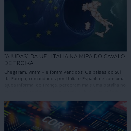
com infectados. Não há dia em que a Comissão Europeia
não fale nisso. Como exemplo muito concreto, já em
andamento, deixamos nota do assalto dos serviços
britânicos de espionagem aos sistemas de dados do
Serviço Nacional de Saúde.
”AJUDAS” DA UE : ITÁLIA NA MIRA DO CAVALO
DE TROIKA
Chegaram, viram – e foram vencidos. Os países do Sul
da Europa, comandados por Itália e Espanha e com uma
ajuda informal de França, perderam mais uma batalha no
Eurogrupo frente aos seus vizinhos do Norte. Esta é a
realidade da prolongada reunião que antecedeu a
Páscoa e que continuou a ser dominada pela Alemanha –
por muito que este país tenha tentado manter-se
discreto.