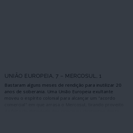
Europeia. Ursula Gertrud von der Layen vai substituir
Jean-Claude Juncker; incompetente sucede a
incompetente. A von der Leyen, porém, reconhecem-se
as características essenciais para chegar ao topo da
burocracia da União Europeia: odeia a Rússia, adora a
NATO, ama Washington.
UNIÃO EUROPEIA, 7 – MERCOSUL, 1
Bastaram alguns meses de rendição para inutilizar 20
anos de soberania. Uma União Europeia exultante
moveu o espírito colonial para alcançar um "acordo
comercial" em que arrasa o Mercosul, tirando proveito
da falta de dignidade dos principais dirigentes deste
bloco.