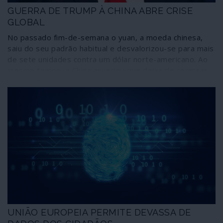
GUERRA DE TRUMP À CHINA ABRE CRISE
GLOBAL
No passado fim-de-semana o yuan, a moeda chinesa,
saiu do seu padrão habitual e desvalorizou-se para mais
de sete unidades contra um dólar norte-americano. Ao
mesmo tempo, a China anunciou que deixa de comprar
produtos agrícolas aos Estados Unidos. A estratégia
comercial delineada por Trump e pelos
neoconservadores norte-americanos implodiu. Passou-
se de uma guerra de tarifas comerciais para uma guerra
económica mais ampla, na qual serão aplicadas outras
tácticas e medidas.
UNIÃO EUROPEIA PERMITE DEVASSA DE