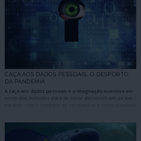
CAÇA AOS DADOS PESSOAIS, O DESPORTO
DA PANDEMIA
A caça aos dados pessoais e a imaginação inventiva em
torno dos métodos para os obter desenvolvem-se em
paralelo com o combate ao coronavírus e como panaceia
para acabar com a pandemia. Raro é o governo ou a
união de governos que não associe a guerra ao vírus ao
conhecimento dos dados dos sistemas de saúde e à
necessidade de seguir os cidadãos, de preferência
digitalmente, a pretexto de detectar os seus contactos