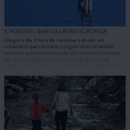
É POSSÍVEL SAIR DA UNIÃO EUROPEIA
Chegou o dia. É hora de consumar o Brexit, um
movimento que contraria o dogma tácito totalitário
instituído pelos eurocratas de que “da União Europeia
não se sai”. Verifica-se agora que sair é possível,
embora a duras penas, sob enxovalhos da democracia,
neste caso contra os desafiadores britânicos como se
deduz ainda dos tons ameaçadores usados nas últimas
horas pelas instituições de Bruxelas em relação aos 11
meses do período de transição. A situação colonial da
Irlanda do Norte vai ser explorada pelo federalismo
europeísta no capítulo que se segue, dentro da
estratégia de transformar o Brexit num processo
exemplar a não seguir por qualquer outro Estado
membro.