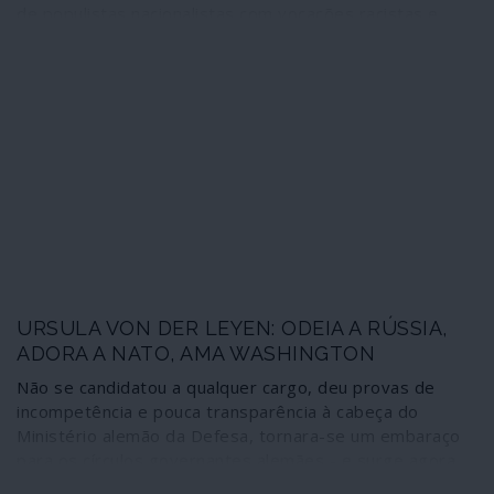
de populistas nacionalistas com vocações racistas e
fascistas. É uma alteração qualitativa que deve ser lida
em bloco tanto mais que, se o Brexit se consumar, o
Reino Unido ficará ainda muito mais interdependente de
Washington. Pelas suas características histeriónicas,
Boris Johnson vem acrescentar um nível mais elevado de
imprevisibilidade a uma situação onde avulta um Trump
dramaticamente imprevisível. Estará o mundo, sob o
império, à beira de um salto no desconhecido?
URSULA VON DER LEYEN: ODEIA A RÚSSIA,
ADORA A NATO, AMA WASHINGTON
Não se candidatou a qualquer cargo, deu provas de
incompetência e pouca transparência à cabeça do
Ministério alemão da Defesa, tornara-se um embaraço
para os círculos governantes alemães - e surge agora,
pela calada da noite, como presidente da Comissão