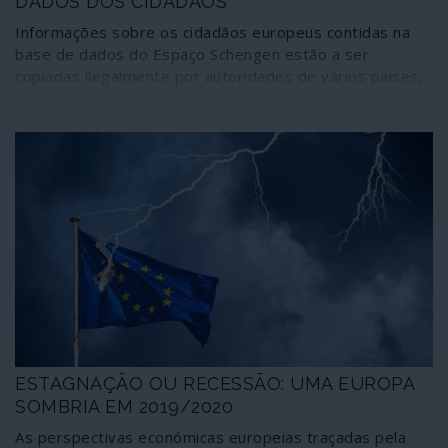
DADOS DOS CIDADÃOS
Informações sobre os cidadãos europeus contidas na
base de dados do Espaço Schengen estão a ser
copiadas ilegalmente por autoridades de vários países,
mesmo de alguns que não são membros desse sistema,
incluindo o Reino Unido. Há conhecimento de que esses
dados são transmitidos a empresas privadas e também
às agências de espionagem dos Estados Unidos da
América. Existem “riscos sérios e imediatos” para a
integridade e segurança dos dados “e dos seus
titulares”, reconhece um relatório confidencial ao nível
da Comissão Europeia.
ESTAGNAÇÃO OU RECESSÃO: UMA EUROPA
SOMBRIA EM 2019/2020
As perspectivas económicas europeias traçadas pela