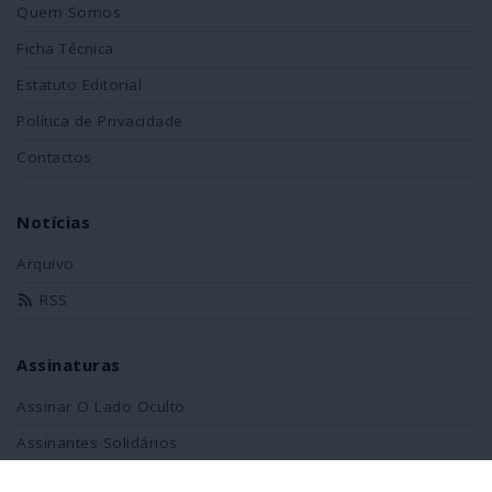
Quem Somos
Ficha Técnica
Estatuto Editorial
Política de Privacidade
Contactos
Notícias
Arquivo
RSS
Assinaturas
Assinar O Lado Oculto
Assinantes Solidários