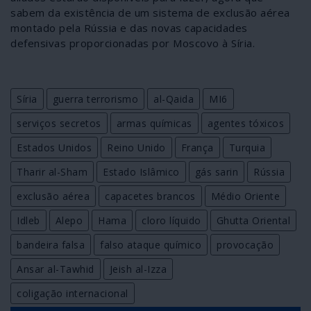
sabem da existência de um sistema de exclusão aérea
montado pela Rússia e das novas capacidades
defensivas proporcionadas por Moscovo à Síria.
Síria
guerra terrorismo
al-Qaida
MI6
serviços secretos
armas químicas
agentes tóxicos
Estados Unidos
Reino Unido
França
Turquia
Tharir al-Sham
Estado Islâmico
gás sarin
Rússia
exclusão aérea
capacetes brancos
Médio Oriente
Idleb
Alepo
Hama
cloro líquido
Ghutta Oriental
bandeira falsa
falso ataque químico
provocação
Ansar al-Tawhid
Jeish al-Izza
coligação internacional