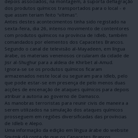
depois associados, na montagem, à suporta deflagração
dos produtos químicos transportados para o local - e
que assim teriam feito “vítimas”.
Antes destes acontecimentos tinha sido registado na
sexta-feira, dia 26, intenso movimento de contentores
com produtos químicos na província de Idleb, também
comandados por elementos dos Capacetes Brancos.
Segundo o canal de televisão al-Mayadeen, em língua
árabe, os materiais venenosos circularam da cidade de
Jisr al-Shughur para a aldeia de Khirbet al-Amud.
Ignora-se se os produtos químicos ficaram
armazenados neste local ou seguiram para Idleb, pelo
que pode estar-se em presença de pelo menos duas
acções de encenação de ataques químicos para depois
atribuir a autoria ao governo de Damasco.
As manobras terroristas para reunir civis de maneira a
serem utilizados na simulação dos ataques químicos
prosseguem em regiões diversificadas das províncias
de Idleb e Alepo.
Uma informação da edição em língua árabe do website
Sputnik dá conta de que os Capacetes Brancos