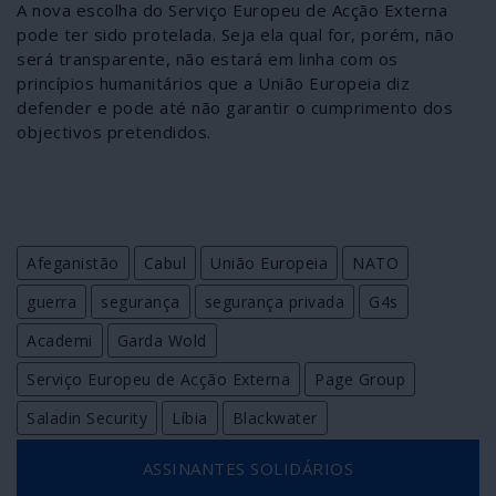
A nova escolha do Serviço Europeu de Acção Externa
pode ter sido protelada. Seja ela qual for, porém, não
será transparente, não estará em linha com os
princípios humanitários que a União Europeia diz
defender e pode até não garantir o cumprimento dos
objectivos pretendidos.
Afeganistão
Cabul
União Europeia
NATO
guerra
segurança
segurança privada
G4s
Academi
Garda Wold
Serviço Europeu de Acção Externa
Page Group
Saladin Security
Líbia
Blackwater
ASSINANTES SOLIDÁRIOS