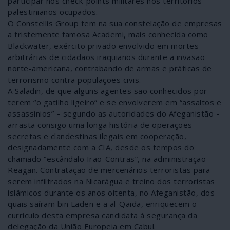
participar nos check-points militares nos territórios
palestinianos ocupados.
O Constellis Group tem na sua constelação de empresas
a tristemente famosa Academi, mais conhecida como
Blackwater, exército privado envolvido em mortes
arbitrárias de cidadãos iraquianos durante a invasão
norte-americana, contrabando de armas e práticas de
terrorismo contra populações civis.
A Saladin, de que alguns agentes são conhecidos por
terem “o gatilho ligeiro” e se envolverem em “assaltos e
assassínios” – segundo as autoridades do Afeganistão -
arrasta consigo uma longa história de operações
secretas e clandestinas ilegais em cooperação,
designadamente com a CIA, desde os tempos do
chamado “escândalo Irão-Contras”, na administração
Reagan. Contratação de mercenários terroristas para
serem infiltrados na Nicarágua e treino dos terroristas
islâmicos durante os anos oitenta, no Afeganistão, dos
quais saíram bin Laden e a al-Qaida, enriquecem o
currículo desta empresa candidata à segurança da
delegação da União Europeia em Cabul.