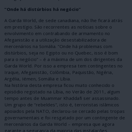
“Onde há distúrbios há negócio”
A Garda World, de sede canadiana, não lhe ficará atrás
em prestígio. São recorrentes as notícias sobre o
envolvimento em contrabando de armamento no
Afeganistão e a utilização desestabilizadora de
mercenários na Somália. “Onde há problemas com
distúrbios, seja no Egipto ou no Quebec, isso é bom
para o negócio” – é a máxima de um dos dirigentes da
Garda World. Por isso a empresa tem contingentes no
Iraque, Afeganistão, Colômbia, Paquistão, Nigéria,
Argélia, Iémen, Somália e Líbia.
Na história desta empresa ficou muito conhecido o
episódio registado na Líbia, no Verão de 2011, algum
tempo antes de Muammar Khaddafi ser assassinado.
Um grupo de “rebeldes”, isto é, terroristas islâmicos
apoiados pela NATO, declarou-se cercado pelas tropas
governamentais e foi resgatado por um contingente de
mercenários da Garda World – empresa que agora
garante a segurança da maioria das instalações