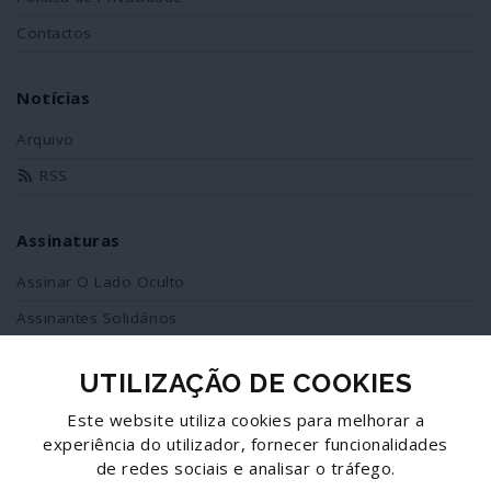
Contactos
Notícias
Arquivo
RSS
Assinaturas
Assinar O Lado Oculto
Assinantes Solidários
UTILIZAÇÃO DE COOKIES
Redes Sociais
Este website utiliza cookies para melhorar a
Siga-nos no facebook
experiência do utilizador, fornecer funcionalidades
de redes sociais e analisar o tráfego.
Partilhe esta página