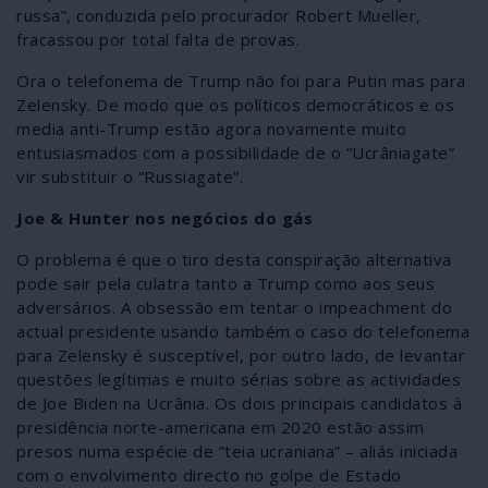
russa”, conduzida pelo procurador Robert Mueller,
fracassou por total falta de provas.
Ora o telefonema de Trump não foi para Putin mas para
Zelensky. De modo que os políticos democráticos e os
media anti-Trump estão agora novamente muito
entusiasmados com a possibilidade de o “Ucrâniagate”
vir substituir o “Russiagate”.
Joe & Hunter nos negócios do gás
O problema é que o tiro desta conspiração alternativa
pode sair pela culatra tanto a Trump como aos seus
adversários. A obsessão em tentar o impeachment do
actual presidente usando também o caso do telefonema
para Zelensky é susceptível, por outro lado, de levantar
questões legítimas e muito sérias sobre as actividades
de Joe Biden na Ucrânia. Os dois principais candidatos à
presidência norte-americana em 2020 estão assim
presos numa espécie de “teia ucraniana” – aliás iniciada
com o envolvimento directo no golpe de Estado