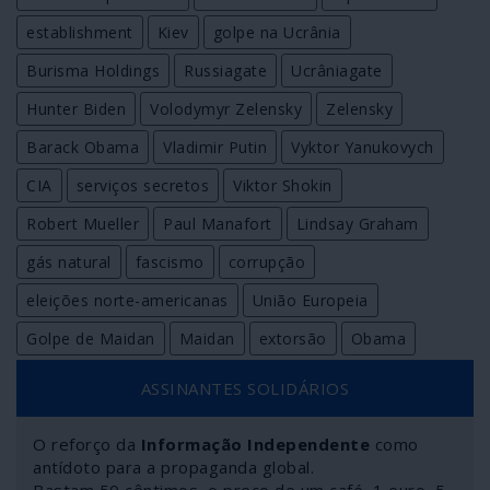
establishment
Kiev
golpe na Ucrânia
Burisma Holdings
Russiagate
Ucrâniagate
Hunter Biden
Volodymyr Zelensky
Zelensky
Barack Obama
Vladimir Putin
Vyktor Yanukovych
CIA
serviços secretos
Viktor Shokin
Robert Mueller
Paul Manafort
Lindsay Graham
gás natural
fascismo
corrupção
eleições norte-americanas
União Europeia
Golpe de Maidan
Maidan
extorsão
Obama
ASSINANTES SOLIDÁRIOS
O reforço da
Informação Independente
como
antídoto para a propaganda global.