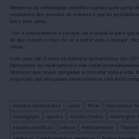
Membros da comunidade científica ouvidos pelo jornal d
resultados dos estudos de maneira a que as possibilid
beco sem saída.
“Ter o conhecimento e recusar-se a revelá-lo para que
as que correm o risco de vir a sofrer com a doença”, dec
Unido.
Este caso não é único na indústria farmacêutica. Em 20
fabricantes de medicamentos não estão prioritariame
fármacos que sejam obrigadas a consumir toda a vida. R
empresas que bloqueiam medicamentos com êxito compr
indústria farmacêutica
saúde
Pfizer
laboratórios f
investigação
química
Estados Unidos
Washington 
estudos científicos
ciência
medicamentos
Thomas 
genéricos
medicamentos genéricos
Bobbie Farsides