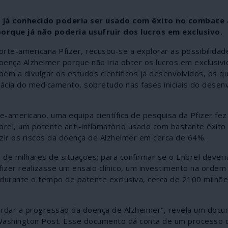
 já conhecido poderia ser usado com êxito no combate
orque já não poderia usufruir dos lucros em exclusivo.
orte-americana Pfizer, recusou-se a explorar as possibilida
oença Alzheimer porque não iria obter os lucros em exclusiv
m a divulgar os estudos científicos já desenvolvidos, os qu
ácia do medicamento, sobretudo nas fases iniciais do desen
e-americano, uma equipa científica de pesquisa da Pfizer fe
l, um potente anti-inflamatório usado com bastante êxito 
zir os riscos da doença de Alzheimer em cerca de 64%.
de milhares de situações; para confirmar se o Enbrel deveria
fizer realizasse um ensaio clínico, um investimento na ordem
 durante o tempo de patente exclusiva, cerca de 2100 milhõ
tardar a progressão da doença de Alzheimer”, revela um doc
o Washington Post. Esse documento dá conta de um processo