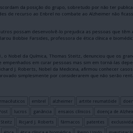
iscordam da posição do grupo, sobretudo por não ter public
ades de recurso ao Enbrel no combate ao Alzheimer não fica
 outros possam desenvolvê-lo prejudica as pessoas que têm 
larou Bobbie Farsides, professora de ética clínica e biomédi
11, o Nobel da Química, Thomas Steitz, denunciou que os gra
nte empenhados em curar pessoas mas sim em torná-las dep
ichard J. Roberts, Nobel da Medicina, afirmou conhecer casos
ovado simplesmente por considerarem que não serão rentá
armacêuticos
embrel
alzheimer
artrite reumatóide
doe
Post
lucros
ganância
ensaios clínicos
doença de Alzhe
Steitz
Ricjard J. Roberts
fármacos
patentes
exclusivid
ética
ética clínica e biomédica
Reino Unido
investigaçã