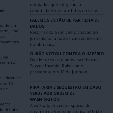
entidades que integram a
 ao
comunidade dos profetas do vírus...
FALEMOS ENTÃO DE PARTILHA DE
des de um
DADOS
idade, uma
Recorrendo a um velho chavão do
ais,
jornalismo, a notícia caiu como uma
volvimento
bomba nas...
O IRÃO VOTOU CONTRA O IMPÉRIO
z uma
Os eleitores iranianos escolheram
contra a
Sayyed Ibrahim Raisi como
presidente em 18 de Junho e...
 utilizar-se
 dos 80
PIRATARIA E SEQUESTRO EM CABO
es de
VERDE POR ORDEM DE
WASHINGTON
umento
Alex Saab, enviado especial do
 de debate
governo da Venezuela para a União