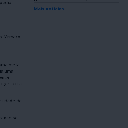
spediu
Africana, foi...
Mais notícias...
do fármaco
 uma meta
ria uma
oença
tinge cerca
bilidade de
as não se