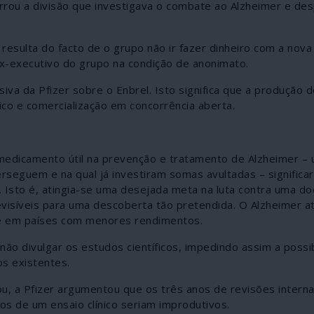
errou a divisão que investigava o combate ao Alzheimer e de
resulta do facto de o grupo não ir fazer dinheiro com a nova
ex-executivo do grupo na condição de anonimato.
iva da Pfizer sobre o Enbrel. Isto significa que a produção 
ico e comercialização em concorrência aberta.
m medicamento útil na prevenção e tratamento de Alzheimer –
erseguem e na qual já investiram somas avultadas – significa
. Isto é, atingia-se uma desejada meta na luta contra uma d
revisíveis para uma descoberta tão pretendida. O Alzheimer a
te em países com menores rendimentos.
 e não divulgar os estudos científicos, impedindo assim a possi
os existentes.
gou, a Pfizer argumentou que os três anos de revisões intern
s de um ensaio clínico seriam improdutivos.