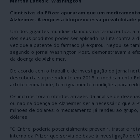
Martha Ladesic, Washington
Cientistas da Pfizer apuraram que um medicamento
Alzheimer. A empresa bloqueou essa possibilidade p
Um dos gigantes mundiais da indústria farmacêutica, a n
dos seus produtos poder ser aplicado na luta contra a d
vez que a patente do fármaco já expirou. Negou-se també
segundo o jornal Washington Post, demonstravam a efic
da doença de Alzheimer.
De acordo com o trabalho de investigação do jornal nort
descoberta surpreendente em 2015: o medicamento Enbre
artrite reumatoide, tem igualmente condições para redu
Os indícios foram obtidos através da análise de dezenas 
ou não na doença de Alzheimer seria necessário que a P
milhões de dólares; o medicamento já rendeu ao grupo,
dólares.
“O Enbrel poderia potencialmente prevenir, tratar e re
interno da Pfizer que serviu de base à investigação d