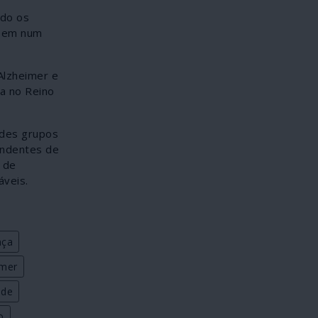
ado os
ssem num
Alzheimer e
ca no Reino
ndes grupos
endentes de
 de
veis.
nça
imer
ade
o