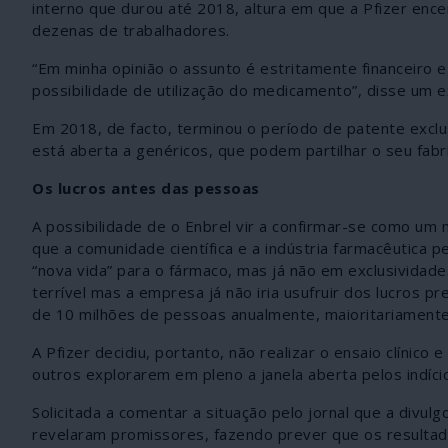
interno que durou até 2018, altura em que a Pfizer enc
dezenas de trabalhadores.
“Em minha opinião o assunto é estritamente financeiro e 
possibilidade de utilização do medicamento”, disse um 
Em 2018, de facto, terminou o período de patente exclus
está aberta a genéricos, que podem partilhar o seu fabr
Os lucros antes das pessoas
A possibilidade de o Enbrel vir a confirmar-se como u
que a comunidade científica e a indústria farmacêutica p
“nova vida” para o fármaco, mas já não em exclusividade
terrível mas a empresa já não iria usufruir dos lucros p
de 10 milhões de pessoas anualmente, maioritariamen
A Pfizer decidiu, portanto, não realizar o ensaio clínico
outros explorarem em pleno a janela aberta pelos indíci
Solicitada a comentar a situação pelo jornal que a divul
revelaram promissores, fazendo prever que os resultado