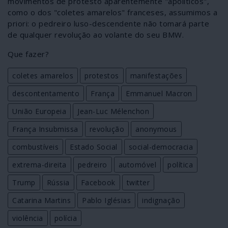
movimentos de protesto aparentemente "apolíticos",
como o dos "coletes amarelos" franceses, assumimos a
priori: o pedreiro luso-descendente não tomará parte
de qualquer revolução ao volante do seu BMW.
Que fazer?
coletes amarelos
protestos
manifestações
descontentamento
França
Emmanuel Macron
União Europeia
Jean-Luc Mélenchon
França Insubmissa
revolução
anonymous
combustíveis
Estado Social
social-democracia
extrema-direita
pedreiro
automóvel
política
Trump
Rússia
Facebook
twitter
Catarina Martins
Pablo Iglésias
indignação
violência
polícia