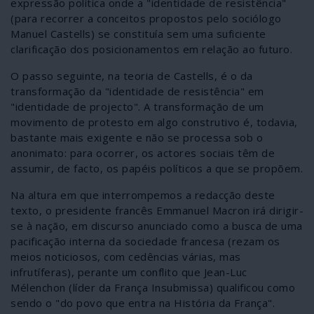
expressão política onde a "identidade de resistência"
(para recorrer a conceitos propostos pelo sociólogo
Manuel Castells) se constituía sem uma suficiente
clarificação dos posicionamentos em relação ao futuro.
O passo seguinte, na teoria de Castells, é o da
transformação da "identidade de resistência" em
"identidade de projecto". A transformação de um
movimento de protesto em algo construtivo é, todavia,
bastante mais exigente e não se processa sob o
anonimato: para ocorrer, os actores sociais têm de
assumir, de facto, os papéis políticos a que se propõem.
Na altura em que interrompemos a redacção deste
texto, o presidente francês Emmanuel Macron irá dirigir-
se à nação, em discurso anunciado como a busca de uma
pacificação interna da sociedade francesa (rezam os
meios noticiosos, com cedências várias, mas
infrutíferas), perante um conflito que Jean-Luc
Mélenchon (líder da França Insubmissa) qualificou como
sendo o "do povo que entra na História da França".