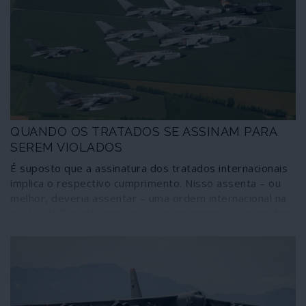
“o papel de Deus na Terra”.
QUANDO OS TRATADOS SE ASSINAM PARA
SEREM VIOLADOS
É suposto que a assinatura dos tratados internacionais
implica o respectivo cumprimento. Nisso assenta – ou
melhor, deveria assentar – uma ordem internacional na
qual cada Estado respeita os compromissos assumidos
perante os outros e as instâncias internacionais. Não é
assim, porém, que as coisas funcionam: a Itália, por
exemplo, assinou o Tratado de Não-Proliferação de
armas Nucleares e possui armas nucleares no seu
território, o que viola o compromisso assumido. Na
verdade, trata-se de uma certa forma displicente de