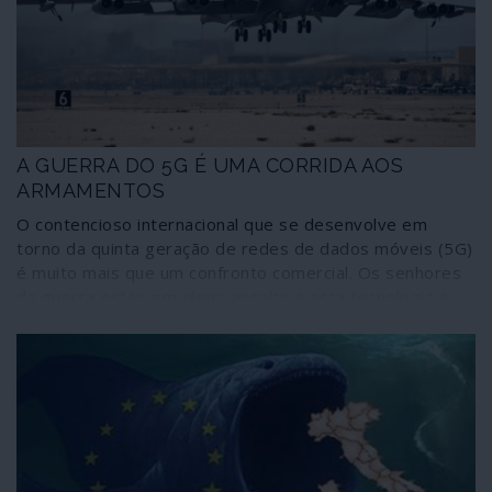
olhar a legalidade internacional muito corrente entre
Estados membros de instituições como a NATO e a
União Europeia. Sendo o caso de Itália, como muito bem
sabemos, não a excepção mas sim a regra.
A GUERRA DO 5G É UMA CORRIDA AOS
ARMAMENTOS
O contencioso internacional que se desenvolve em
torno da quinta geração de redes de dados móveis (5G)
é muito mais que um confronto comercial. Os senhores
da guerra estão em pleno assalto a esta tecnologia e
aos seus sectores mais avançados – especialmente os
chineses da Huawei – para desenvolverem sistemas
militares de ataque cada vez mais eficazes e letais sem
necessidade de investirem, da sua parte, em vidas
humanas. Os sistemas 5G são fundamentais para a
“guerra inteligente”, novo campo de corrida aos
armamentos daqueles que apenas sabem utilizar a força
para resolver os seus problemas, defender os seus