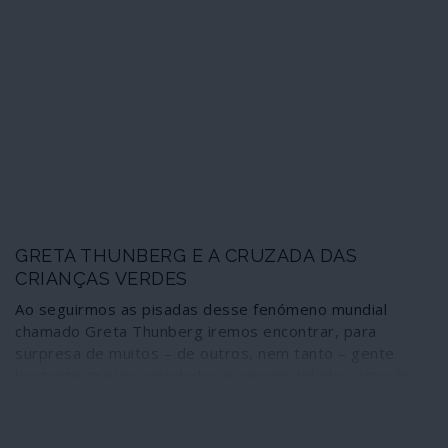
Itália, dentro em breve haverá 150 bombas atómicas
em Estados membros da União Europeia. Claro que não
serão precisas tantas para liquidar o planeta e a
humanidade, tornando a ameaça das alterações
climáticas uma redundância. Mas os Estados Unidos e,
pelos vistos, os dirigentes europeus gostam que os
povos estejam reféns de estratégias de terror.
GRETA THUNBERG E A CRUZADA DAS
CRIANÇAS VERDES
Ao seguirmos as pisadas desse fenómeno mundial
chamado Greta Thunberg iremos encontrar, para
surpresa de muitos – de outros, nem tanto – gente
bastante graúda, entidades e personalidades através
das quais é possível detectar rastos do ex-vice-
presidente dos Estados Unidos da América, Al Gore, do
Goldman Sachs, o banco dos bancos, da Pepsi, dos