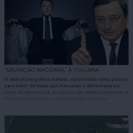
“SALVAÇÃO NACIONAL” À ITALIANA
O laboratório político italiano, vocacionado como poucos
para impôr fórmulas que mascaram a democracia em
nome da democracia, ao serviço das elites económicas e
financeiras nacionais e transnacionais, acaba de
“solucionar” a crise política no país com mais um
“governo de tecnocratas”. Desta feita, o duce é Mario
Draghi, ex-presidente do Banco Central Europeu e um
conhecido agente do Goldman Sachs, o banco norte-
americano que, segundo o seu presidente, desempenha