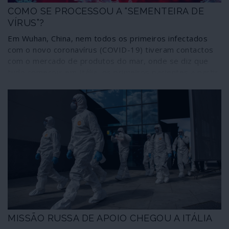
COMO SE PROCESSOU A “SEMENTEIRA DE
VÍRUS”?
Em Wuhan, China, nem todos os primeiros infectados
com o novo coronavírus (COVID-19) tiveram contactos
com o mercado de produtos do mar, onde se diz que
tudo começou; em Itália, os primeiros pacientes a partir
dos quais se desencadeou o grande e mortífero surto
não tiveram qualquer contacto com a China; na Coreia do
Sul houve grupos de infectados sem qualquer
associação à China ou a Itália. Alguém andou a “semear”
vírus em lugares diferentes e mais ou menos ao mesmo
tempo.
MISSÃO RUSSA DE APOIO CHEGOU A ITÁLIA