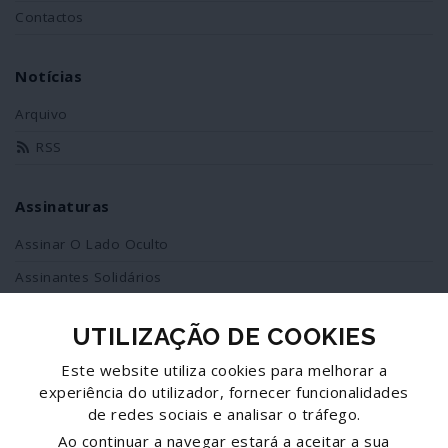
Contactos
Notícias
Arquivo
RSS
Assinaturas
Assinar O Lado Oculto
Assinantes Solidários
UTILIZAÇÃO DE COOKIES
Redes Sociais
Este website utiliza cookies para melhorar a
Siga-nos no facebook
experiência do utilizador, fornecer funcionalidades
de redes sociais e analisar o tráfego.
Partilhe esta página
Ao continuar a navegar estará a aceitar a sua