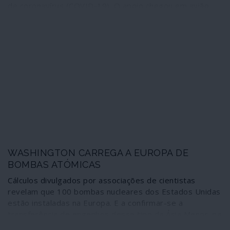
de coronavírus (COVID-19). O apoio chegou em avião
fretado da China Eastern e foi preparado pela Comissão
Nacional de Saúde e pela Cruz Vermelha da China.
WASHINGTON CARREGA A EUROPA DE
BOMBAS ATÓMICAS
Cálculos divulgados por associações de cientistas
revelam que 100 bombas nucleares dos Estados Unidas
estão instaladas na Europa. E a confirmar-se a
transferência de engenhos desse tipo da Ásia Menor, na
Turquia, para território europeu, presumivelmente