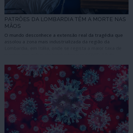
PATRÕES DA LOMBARDIA TÊM A MORTE NAS
MÃOS
O mundo desconhece a extensão real da tragédia que
assolou a zona mais industrializada da região da
Lombardia, em Itália, onde se regista a maior taxa de
mortes por milhar de habitantes por COVID-19 da
Europa. O mundo praticamente ignora que enquanto
camiões militares transportavam cadáveres empilhados
através das ruas das cidades as maiores organizações
patronais dirigiam campanhas proclamando que "a
economia não pode parar” e mantinham as fábricas
abertas – enquanto o governo central lhes ia fazendo a
vontade. Hoje a dor das populações está a transformar-
se em raiva, mas será que virão a ser apuradas
responsabilidades?