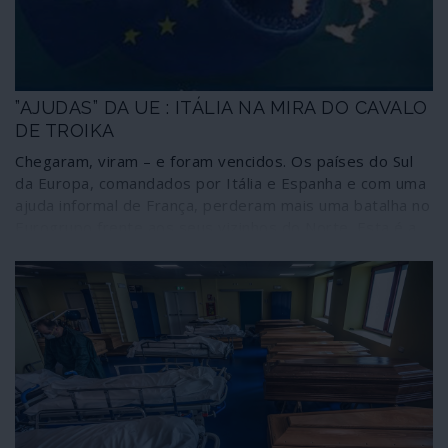
interesses e intimidar adversários.
”AJUDAS” DA UE : ITÁLIA NA MIRA DO CAVALO
DE TROIKA
Chegaram, viram – e foram vencidos. Os países do Sul
da Europa, comandados por Itália e Espanha e com uma
ajuda informal de França, perderam mais uma batalha no
Eurogrupo frente aos seus vizinhos do Norte. Esta é a
realidade da prolongada reunião que antecedeu a
Páscoa e que continuou a ser dominada pela Alemanha –
por muito que este país tenha tentado manter-se
discreto.