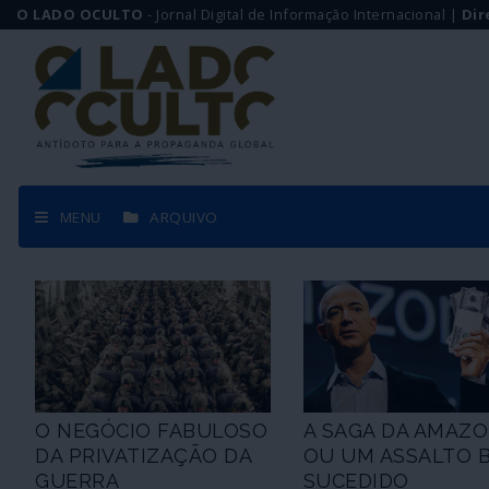
O LADO OCULTO
- Jornal Digital de Informação Internacional |
Dir
MENU
ARQUIVO
O NEGÓCIO FABULOSO
A SAGA DA AMAZ
DA PRIVATIZAÇÃO DA
OU UM ASSALTO 
GUERRA
SUCEDIDO