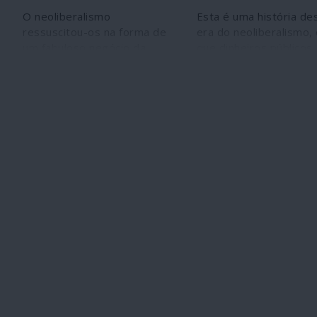
O neoliberalismo
Esta é uma história de
ressuscitou-os na forma de
era do neoliberalismo,
um fabuloso negócio da
que dinheiros públicos
morte. Os exércitos de
manipulados por eleito
mercenários proliferam
políticos financiam uma
enquanto avança a mega
empresa transnacional
operação de privatização da
homem mais rico do m
guerra