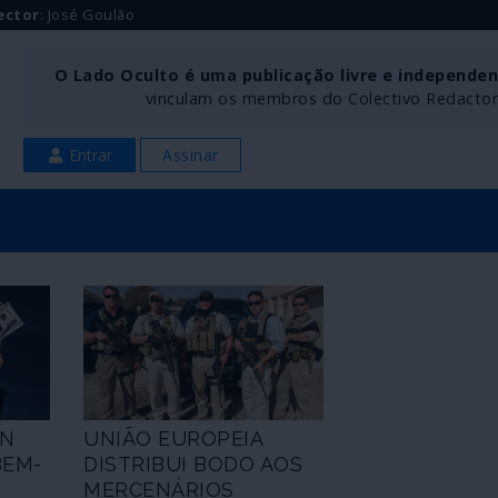
ector
: José Goulão
O Lado Oculto é uma publicação livre e independe
vinculam os membros do Colectivo Redactoria
Entrar
Assinar
ON
UNIÃO EUROPEIA
BEM-
DISTRIBUI BODO AOS
MERCENÁRIOS