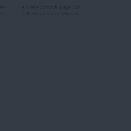
sta
A União Europeia paga 125
 em
milhões de euros pela sua
segurança no Afeganistão a
s
uma companhia de
mercenários; mas como esta
 do
não é "bem vista" em Cabul,
undo
outra fará o serviço sem ter
concorrido.