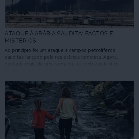
ATAQUE À ARÁBIA SAUDITA: FACTOS E
MISTÉRIOS
Ao princípio foi um ataque a campos petrolíferos
sauditas lançado pela resistência iemenita. Agora,
passada mais de uma semana, as certezas iniciais
foram-se esbatendo para dar lugar a um conjunto de
factos debatendo-se numa teia de mistérios e
alimentando uma enorme confusão – boa para os
pescadores globais de águas turvas. Entre os quais os
grandes especuladores financeiros, os adeptos da bolha
da dívida, os amantes das “crises do petróleo” e os
fanáticos da necessidade de uma guerra contra o Irão.