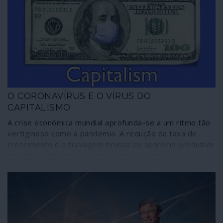
troikianas para consumo interno da União Europeia!
O CORONAVÍRUS E O VÍRUS DO
CAPITALISMO
A crise económica mundial aprofunda-se a um ritmo tão
vertiginoso como a pandemia. A redução da taxa de
crescimento e a travagem brusca do aparelho produtivo
da China já ficaram para trás. Agora desmoronou-se o
preço do petróleo, desabaram as bolsas e instalou-se o
pânico no mundo financeiro.