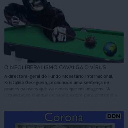
O NEOLIBERALISMO CAVALGA O VÍRUS
A directora-geral do Fundo Monetário Internacional,
Kristalina Georgieva, pronunciou uma sentença em
poucas palavras que vale mais que mil imagens: “A
Organização Mundial de Saúde existe para proteger a
saúde das pessoas; o FMI existe para proteger a saúde
da economia mundial”. Ficamos avisados: ai dos povos
cujos dirigentes resolverem combater o cataclismo
económico gerado pelo novo coronavírus recorrendo às
bem conhecidas “ajudas” do FMI e das suas extensões