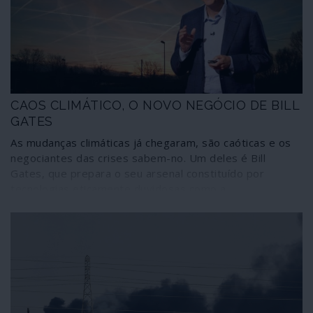
CAOS CLIMÁTICO, O NOVO NEGÓCIO DE BILL
GATES
As mudanças climáticas já chegaram, são caóticas e os
negociantes das crises sabem-no. Um deles é Bill
Gates, que prepara o seu arsenal constituído por
tecnologias eticamente duvidosas como a
geoengenharia solar, a biologia sintética e os
organismos transgénicos.