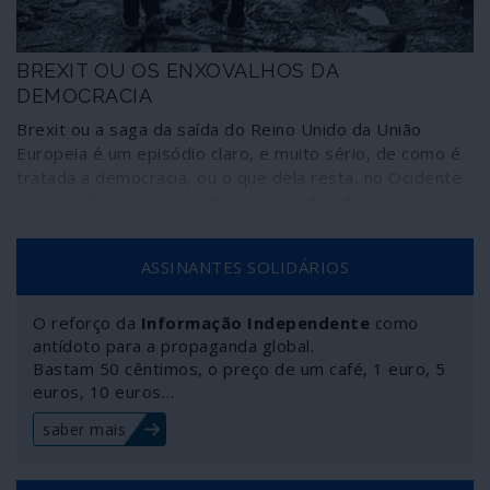
BREXIT OU OS ENXOVALHOS DA
DEMOCRACIA
Brexit ou a saga da saída do Reino Unido da União
Europeia é um episódio claro, e muito sério, de como é
tratada a democracia, ou o que dela resta, no Ocidente
que se afirma como fiel depositário dos direitos
humanos e dos valores civilizacionais. A uma decisão
límpida e democrática, como a assumida pelos britânicos
ASSINANTES SOLIDÁRIOS
no referendo sobre a permanência ou não na União
Europeia, seguiu-se uma enxurrada de manobras,
chantagens, humilhações, golpes sujos e baixos –
O reforço da
Informação Independente
como
sempre desprezando os cidadãos – para tentar
antídoto para a propaganda global.
Bastam 50 cêntimos, o preço de um café, 1 euro, 5
reverter a decisão da consulta ou, pelo menos, tornar
euros, 10 euros…
as suas consequências exemplares para qualquer país
que deseje seguir pelo mesmo caminho.
saber mais