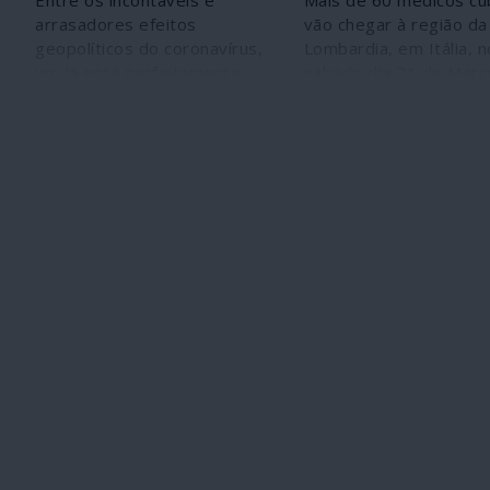
Entre os incontáveis e
Mais de 60 médicos c
arrasadores efeitos
vão chegar à região da
geopolíticos do coronavírus,
Lombardia, em Itália, n
um já está perfeitamente
sábado dia 21 de Març
evidente. A China
participarem no comba
reposicionou-se. Pela
coronavírus (COVID-19
primeira vez desde o início
das reformas de Deng
Xiaoping, em 1978, Pequim
encara explicitamente os
Estados Unidos como uma
ameaça, como declarou há
um mês o ministro dos
Negócios Estrangeiros,
Wang Yi, na Conferência de
Segurança de Munique,
durante o auge da luta do
seu país contra o
coronavírus.