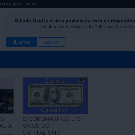
ector
: José Goulão
O Lado Oculto é uma publicação livre e independe
vinculam os membros do Colectivo Redactoria
Entrar
Assinar
OS
O CORONAVÍRUS E O
ÁLIA
VÍRUS DO
CAPITALISMO