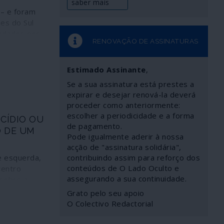
saber mais
– e foram
ses do Sul
ndados por
RENOVAÇÃO DE ASSINATURAS
 e com uma
 França,
ma batalha
Estimado Assinante
,
nte aos
Se a sua assinatura está prestes a
 Norte. Esta
expirar e desejar renová-la deverá
 prolongada
proceder como anteriormente:
cedeu a
escolher a periodicidade e a forma
ICÍDIO OU
tinuou a
de pagamento.
O DE UM
la Alemanha
Pode igualmente aderir à nossa
este país
acção de "assinatura solidária",
anter-se
de esquerda,
contribuindo assim para reforço dos
conteúdos de O Lado Oculto e
centro
assegurando a sua continuidade.
sobre a
sta a
Grato pelo seu apoio
zão. Porque
O Colectivo Redactorial
ioria do
 com