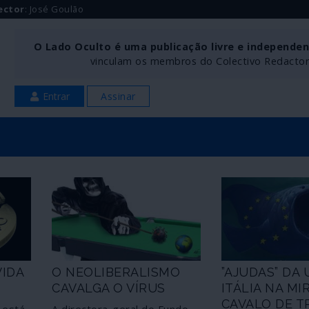
ector
: José Goulão
O Lado Oculto é uma publicação livre e independe
vinculam os membros do Colectivo Redactoria
Entrar
Assinar
VIDA
O NEOLIBERALISMO
”AJUDAS” DA U
CAVALGA O VÍRUS
ITÁLIA NA MI
CAVALO DE T