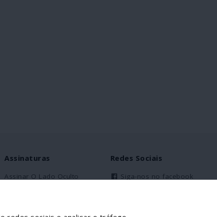
nómicas
semprego
e em 18%,
al é da
 30%. As
foram
ezes desde
iza – que se
do de
umiu o
 carregou o
is dívida e
. Em
os públicos,
Assinaturas
Redes Sociais
gum valor
os e
Assinar O Lado Oculto
Siga-nos no facebook
esas ou
eiros.
Assinantes Solidários
s,
Partilhe esta página
cos – e até