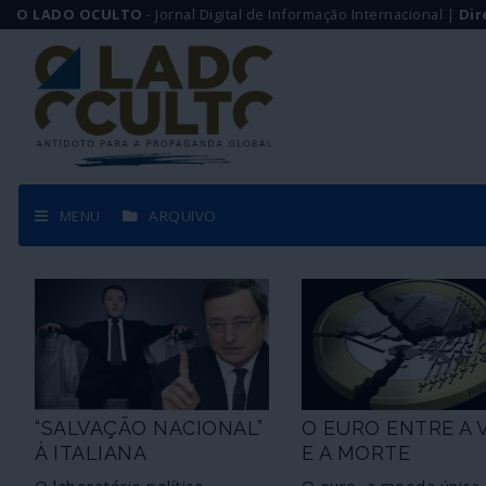
O LADO OCULTO
- Jornal Digital de Informação Internacional |
Dir
MENU
ARQUIVO
“SALVAÇÃO NACIONAL”
O EURO ENTRE A 
À ITALIANA
E A MORTE