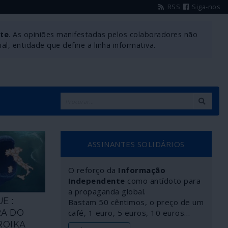
RSS
Siga-nos
nte
. As opiniões manifestadas pelos colaboradores não
l, entidade que define a linha informativa.
ASSINANTES SOLIDÁRIOS
O reforço da
Informação
Independente
como antídoto para
a propaganda global.
E :
Bastam 50 cêntimos, o preço de um
RA DO
café, 1 euro, 5 euros, 10 euros…
ROIKA