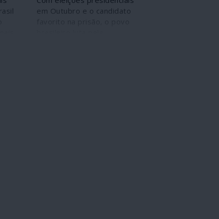
is
Com eleições presidenciais
asil
em Outubro e o candidato
o
favorito na prisão, o povo
mais
brasileiro luta pela
ram
independência nacional e
pela constituição de uma
para
plataforma vitoriosa das
ro.
esquerdas. A velha oligarquia
rural e financeira prossegue
no rumo do golpe e da
asfixia democrática.