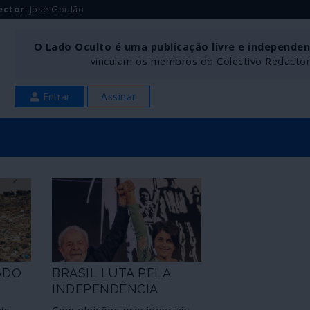
ector
: José Goulão
O Lado Oculto é uma publicação livre e independe
vinculam os membros do Colectivo Redactoria
Entrar
Assinar
ADO
BRASIL LUTA PELA
INDEPENDÊNCIA