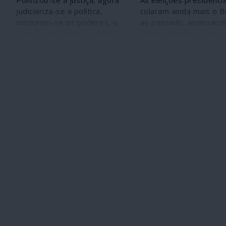
Politizou-se a justiça, agora
As eleições presidencia
judiciariza-se a política,
colaram ainda mais o Br
misturam-se os poderes, o
ao passado, anunciand
Estado de Direito no Brasil
desigualdades sociais 
caminha para a extinção nas
profundas. Mas revela
mãos da extrema-direita.
que há 47 milhões de
brasileiros como base 
construir o país do futu