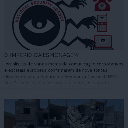
ao longo de seis décadas e que tem nas forças armadas
o principal suporte, articulando as polícias de segurança,
as unidades móveis de assalto e a entranhada teia de
grupos paramilitares ou esquadrões da morte.
O IMPÉRIO DA ESPIONAGEM
Jornalistas de vários meios de comunicação corporativos
e estatais europeus confirmaram de nove fontes
diferentes que a Agência de Segurança Nacional (NSA)
dos Estados Unidos recorre aos serviços secretos
militares da Dinamarca para espiar dirigentes e altos
funcionários de países da União Europeia,
designadamente França, Alemanha, Suécia, Noruega,
Holanda e do próprio governo dinamarquês. O assunto
não é novo, obviamente, embora seja tratado como tal.
O que fica por apurar é a extensão, profundidade e
alcance deste mecanismo agora comprovado e