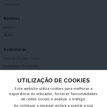
Contactos
Notícias
Arquivo
RSS
Assinaturas
Assinar O Lado Oculto
Assinantes Solidários
UTILIZAÇÃO DE COOKIES
Redes Sociais
Este website utiliza cookies para melhorar a
Siga-nos no facebook
experiência do utilizador, fornecer funcionalidades
de redes sociais e analisar o tráfego.
Partilhe esta página
Ao continuar a navegar estará a aceitar a sua