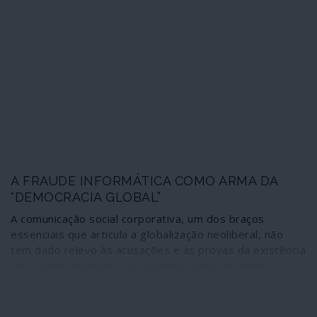
nas redes clandestinas (Stay behind, Gladio) instauradas
pela NATO nos países da aliança.
A FRAUDE INFORMÁTICA COMO ARMA DA
“DEMOCRACIA GLOBAL”
A comunicação social corporativa, um dos braços
essenciais que articula a globalização neoliberal, não
tem dado relevo às acusações e às provas da existência
de fraudes massivas nas recentes eleições norte-
americanas. O fenómeno não será de estranhar desde
que se entenda a sintonia existente entre esse enorme
aparelho de propaganda e as correntes dominantes do