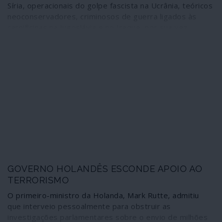
Síria, operacionais do golpe fascista na Ucrânia, teóricos
neoconservadores, criminosos de guerra ligados às
carnificinas na Jugoslávia e no Iraque, por sua vez
associados ao núcleo belicista em torno do casal Clinton
e Obama, polvilham as principais áreas de intervenção
da administração de Joseph Biden. Tudo sob influência
de Madeleine Albright, patrocinadora de crimes de
guerra, por exemplo nos Balcãs. A comunicação social
corporativa continua a “respirar de alívio” com o alegado
novo rumo dos Estados Unidos; porém, do quadro
actual há que esperar mais guerras, mais ingerência,
mais golpes de Estado – “brandos” ou nem tanto.
GOVERNO HOLANDÊS ESCONDE APOIO AO
TERRORISMO
O primeiro-ministro da Holanda, Mark Rutte, admitiu
que interveio pessoalmente para obstruir as
investigações parlamentares sobre o envio de milhões