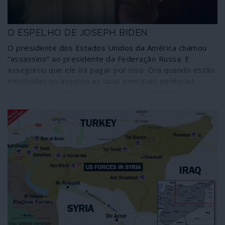
O ESPELHO DE JOSEPH BIDEN
O presidente dos Estados Unidos da América chamou
“assassino” ao presidente da Federação Russa. E
assegurou que ele irá pagar por isso. Ora quando estão
envolvidas no assunto as duas principais potências
nucleares mundiais e a ameaça é tão assertiva, na
sequência do insulto, percebe-se que uma tão peculiar
espécie de diplomacia não tem a ver com azedumes
pessoais, jogando antes com a vida de todos nós.