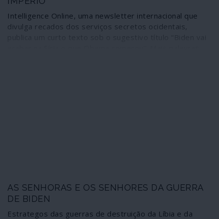
IMPÉRIO
Intelligence Online, uma newsletter internacional que
divulga recados dos serviços secretos ocidentais,
publica um curto texto sob o sugestivo título “Biden vai
acabar na Síria o que Obama começou”. Mais palavras
são desnecessárias: a frase vale pelas 10 ou 20 mil
palavras de um programa de governo. Ilusões para que
vos quero.
AS SENHORAS E OS SENHORES DA GUERRA
DE BIDEN
Estrategos das guerras de destruição da Líbia e da