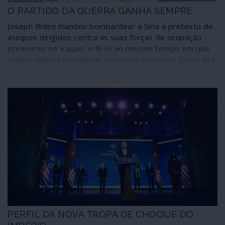
O PARTIDO DA GUERRA GANHA SEMPRE
Joseph Biden mandou bombardear a Síria a pretexto de
ataques dirigidos contra as suas forças de ocupação
presentes no Iraque; e fê-lo ao mesmo tempo em que
aviões militares israelitas atacavam Damasco. Como era
de esperar, a realidade demonstra que em Washington
mudaram apenas as moscas. Nas eleições norte-
americanas o partido único, o partido da guerra, ganha
sempre.
PERFIL DA NOVA TROPA DE CHOQUE DO