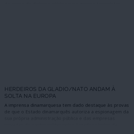
de euros de dinheiro público para grupos terroristas
que actuam na guerra contra a Síria. Este novo capítulo
sobre o envolvimento do governo de Haia na operação
terrorista que flagela o povo e o território sírios desde
2011 demonstra a hipocrisia flagrante das políticas da
Holanda e, por extensão, da União Europeia, sobre o
alegado “combate ao terrorismo” e a protecção dos
direitos humanos.
HERDEIROS DA GLADIO/NATO ANDAM À
SOLTA NA EUROPA
A imprensa dinamarquesa tem dado destaque às provas
de que o Estado dinamarquês autoriza a espionagem da
sua própria administração pública e das empresas
privadas do sector militar pelos Estados Unidos da
América. O fenómeno não é recente e tem a sua origem