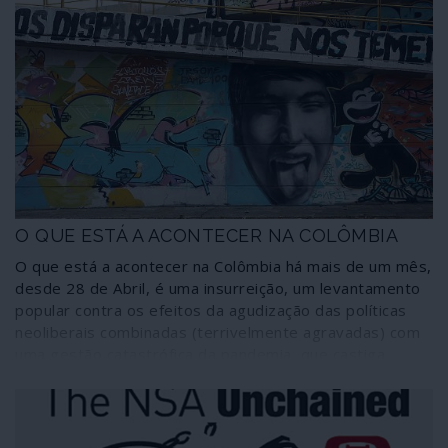
O QUE ESTÁ A ACONTECER NA COLÔMBIA
O que está a acontecer na Colômbia há mais de um mês,
desde 28 de Abril, é uma insurreição, um levantamento
popular contra os efeitos da agudização das políticas
neoliberais combinadas (terrivelmente agravadas) com
uma gestão catastrófica da pandemia, que castiga
sobretudo as camadas mais desfavorecidas. O que está
a acontecer na Colômbia é uma resposta brutal do
narco-Estado fascista contra a generalidade da
população através de um aparelho repressivo montado