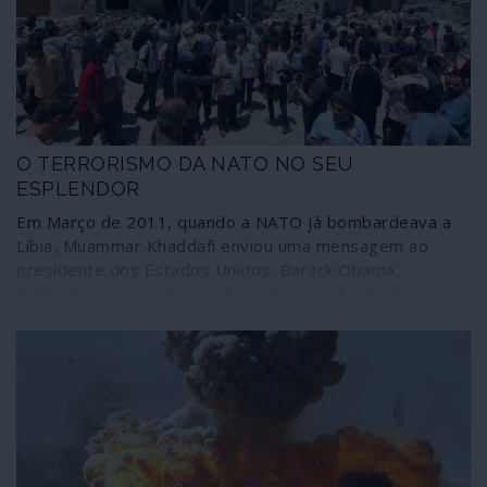
denunciado: a investigação incidiu sobre um documento
resultante de uma simples situação numa gigantesca e
ao mesmo tempo capilar malha de devassa.
O TERRORISMO DA NATO NO SEU
ESPLENDOR
Em Março de 2011, quando a NATO já bombardeava a
Líbia, Muammar Khaddafi enviou uma mensagem ao
presidente dos Estados Unidos, Barack Obama,
lembrando que as forças de segurança do seu país
estavam “a combater a al-Qaida no Magrebe islâmico,
nada mais”, pelo que a intervenção estrangeira “era um
risco de consequências incalculáveis no Mediterrâneo e
na Europa”. O apelo do dirigente líbio não surtiu efeito:
afinal, para as forças atlantistas a operação não era “um
risco” mas sim uma estratégia deliberada – para todos
os efeitos, uma estratégia terrorista.