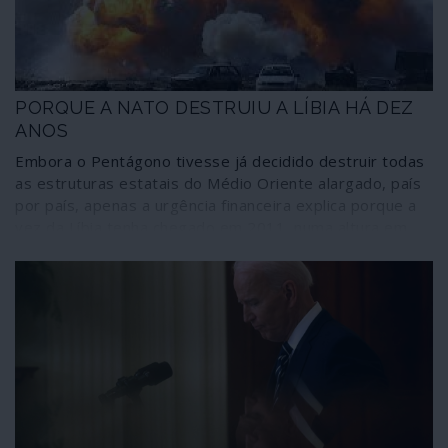
PORQUE A NATO DESTRUIU A LÍBIA HÁ DEZ
ANOS
Embora o Pentágono tivesse já decidido destruir todas
as estruturas estatais do Médio Oriente alargado, país
por país, apenas a urgência financeira explica porque a
vez da Líbia tenha chegado em 2011, numa altura em
que o país era aliado de Washington. O velho
colonialismo imperial recorreu mais uma vez ao poder
militar com o objectivo de travar os esforços africanos
para cortar amarras e dependências, principalmente
através da criação de um mercado único e de uma
moeda única que pusesse fim ao reinado regional do
dólar e do franco CFA. O poder financeiro líbio iria
sustentar essas transformações; por isso a Líbia pagou
(e está a pagar) o preço às mãos do terrorismo colonial
da NATO.