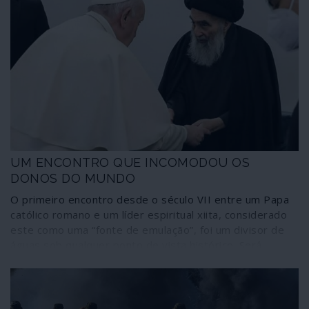
UM ENCONTRO QUE INCOMODOU OS
DONOS DO MUNDO
O primeiro encontro desde o século VII entre um Papa
católico romano e um líder espiritual xiita, considerado
este como uma “fonte de emulação”, foi um divisor de
águas sob qualquer ponto de vista histórico. Será
preciso que passe muito tempo para avaliar todas as
implicações da imensamente intrigante conversa frente
a frente de 50 minutos, apenas na presença de
intérpretes, entre o Papa Francisco e o Grande