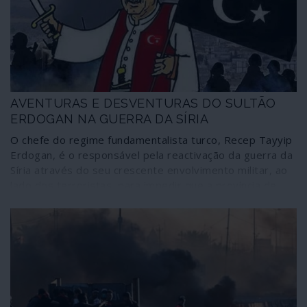
recente de um cessar-fogo é importante mas não
garante que fique aberto o caminho para aproximar
posições.
AVENTURAS E DESVENTURAS DO SULTÃO
ERDOGAN NA GUERRA DA SÍRIA
O chefe do regime fundamentalista turco, Recep Tayyip
Erdogan, é o responsável pela reactivação da guerra da
Síria através do seu crescente envolvimento militar, ao
lado dos terroristas, para impedir que a província de
Idleb seja libertada pelas tropas de Damasco. Ao fazê-
lo, o sultão neo-otomano cumpre orientações
geoestratégicas de Washington, contra movimentos
russos e chineses em direcção ao Mediterrâneo
Oriental, mas caiu no que pode ser uma armadilha: sob o
poder aéreo russo, as tropas ocupantes turcas estão
cercadas pelo Exército Sírio por todos os lados menos
por um: o que permite o regresso ao seu país. As “linhas