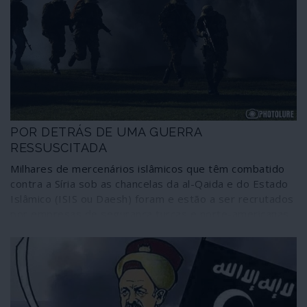
Ayatollah Sistani na sua humilde casa situada num beco
de Najaf, perto do deslumbrante santuário do Imã Ali.
POR DETRÁS DE UMA GUERRA
RESSUSCITADA
Milhares de mercenários islâmicos que têm combatido
contra a Síria sob as chancelas da al-Qaida e do Estado
Islâmico (ISIS ou Daesh) foram e estão a ser recrutados
por empresas de segurança turcas e norte-americanas
para acordarem da letargia de 25 anos o conflito de
Nagorno-Karabakh entre a Arménia e o Azerbaijão.
Tendo em consideração que o status quo regional e
internacional da disputa se tem mantido mais ou menos
inalterado no último quarto de século, que interesses
estão por detrás do despertar da guerra? A declaração