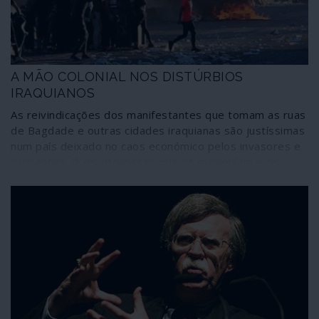
vermelhas” de Damasco e, sobretudo, de Moscovo
quanto ao que Ancara tem a fazer, no âmbito do acordo
de Sochi de 2018, são irredutíveis.
A MÃO COLONIAL NOS DISTÚRBIOS
IRAQUIANOS
As reivindicações dos manifestantes que tomam as ruas
de Bagdade e outras cidades iraquianas são justíssimas
num país deixado no caos económico pelos invasores e
ocupantes. Já os interesses que os manipulam e os
incitam à violência e à desestabilização total são os
mesmos que querem montar uma espécie de
“Primavera árabe”, desta feita para transformar o
Iraque em mais uma frente da guerra dos Estados
Unidos contra o Irão.