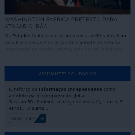
WASHINGTON FABRICA PRETEXTO PARA
ATACAR O IRÃO
Os Estados Unidos colocaram o porta-aviões Abraham
Lincoln e o respectivo grupo de combate na área de
intervenção do Médio Oriente. John Bolton, o fascista
que chefia o Conselho Nacional de Segurança, explicou
esse movimento de uma forma suficientemente vaga
para nela caber um pretexto, por mais absurdo que
ASSINANTES SOLIDÁRIOS
seja, para atacar militarmente o Irão. Em causa estão,
para Bolton, actos atribuíveis não apenas a tropas
regulares do Irão, à Guarda Revolucionária ou ainda a
O reforço da
Informação Independente
como
qualquer milícia xiita do Líbano ao Iémen. A equipa de
antídoto para a propaganda global.
Bastam 50 cêntimos, o preço de um café, 1 euro, 5
sociopatas da administração Trump está cada vez mais
euros, 10 euros…
à solta e sem limites.
saber mais