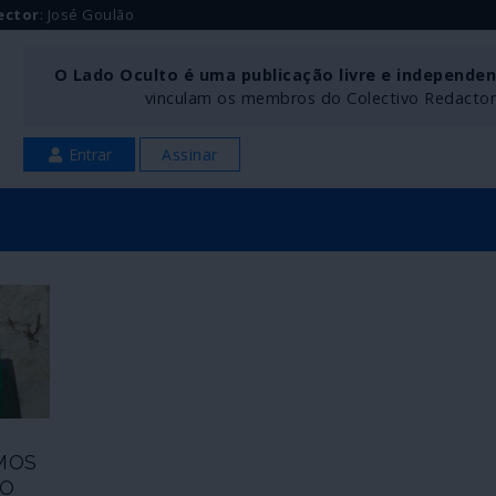
ector
: José Goulão
O Lado Oculto é uma publicação livre e independe
vinculam os membros do Colectivo Redactoria
Entrar
Assinar
MOS
IO