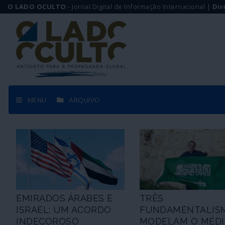
O LADO OCULTO
- Jornal Digital de Informação Internacional |
Dir
MENU
ARQUIVO
EMIRADOS ÁRABES E
TRÊS
ISRAEL: UM ACORDO
FUNDAMENTALIS
INDECOROSO
MODELAM O MÉD