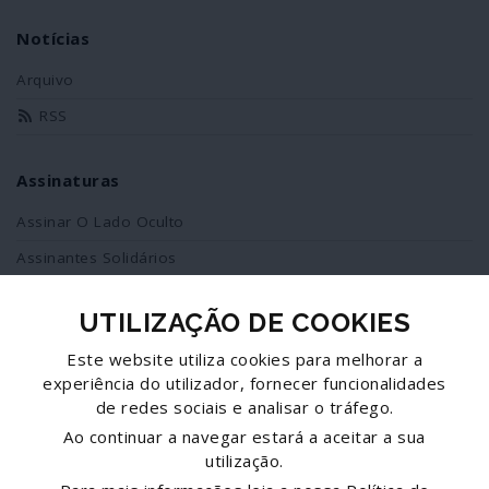
Notícias
Arquivo
RSS
Assinaturas
Assinar O Lado Oculto
Assinantes Solidários
UTILIZAÇÃO DE COOKIES
Redes Sociais
Este website utiliza cookies para melhorar a
Siga-nos no facebook
experiência do utilizador, fornecer funcionalidades
de redes sociais e analisar o tráfego.
Partilhe esta página
Ao continuar a navegar estará a aceitar a sua
utilização.
Facebook