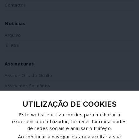
Contactos
Notícias
Arquivo
RSS
Assinaturas
Assinar O Lado Oculto
Assinantes Solidários
UTILIZAÇÃO DE COOKIES
Redes Sociais
Este website utiliza cookies para melhorar a
Siga-nos no facebook
experiência do utilizador, fornecer funcionalidades
de redes sociais e analisar o tráfego.
Partilhe esta página
Ao continuar a navegar estará a aceitar a sua