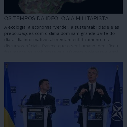
OS TEMPOS DA IDEOLOGIA MILITARISTA
A ecologia, a economia “verde”, a sustentabilidade e as
preocupações com o clima dominam grande parte do
dia-a-dia informativo, alimentam enfaticamente os
discursos oficiais. Parece que o ser humano identificou
finalmente os problemas que afectam o planeta e está
disposto a enfrentá-los, a mudar de hábitos e atitudes.
Nada mais falso quando do lote de preocupações
ambientais e sociais se retira deliberadamente a
actividade mais predadora da Terra: a guerra.