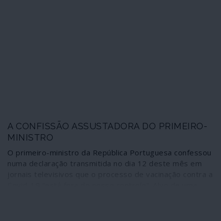
de globalização neoliberal designado oficialmente
“Agenda 2030 da ONU”. As leis de desregulação da
agricultura impostas recentemente na Índia pelo
governo fascista de Narendra Modi integram-se no
quadro dessa agenda e, como pode perceber-se pelo
terramoto social que está a registar-se no país, nada
disto augura algo de bom.
A CONFISSÃO ASSUSTADORA DO PRIMEIRO-
MINISTRO
O primeiro-ministro da República Portuguesa confessou
numa declaração transmitida no dia 12 deste mês em
jornais televisivos que o processo de vacinação contra a
Covid-19 “está fora do nosso controlo”. Alvo de uma
barragem de ataques, quantos deles despropositados e
oportunistas, não consta, ao invés, que António Costa
tenha sido sequer admoestado por admitir a mais grave