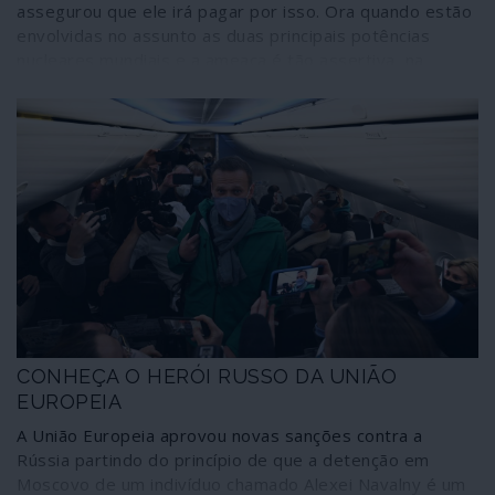
assegurou que ele irá pagar por isso. Ora quando estão
envolvidas no assunto as duas principais potências
nucleares mundiais e a ameaça é tão assertiva, na
sequência do insulto, percebe-se que uma tão peculiar
espécie de diplomacia não tem a ver com azedumes
pessoais, jogando antes com a vida de todos nós.
CONHEÇA O HERÓI RUSSO DA UNIÃO
EUROPEIA
A União Europeia aprovou novas sanções contra a
Rússia partindo do princípio de que a detenção em
Moscovo de um indivíduo chamado Alexei Navalny é um