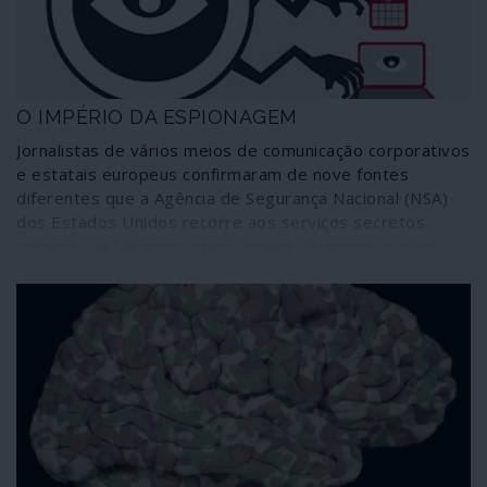
O IMPÉRIO DA ESPIONAGEM
Jornalistas de vários meios de comunicação corporativos
e estatais europeus confirmaram de nove fontes
diferentes que a Agência de Segurança Nacional (NSA)
dos Estados Unidos recorre aos serviços secretos
militares da Dinamarca para espiar dirigentes e altos
funcionários de países da União Europeia,
designadamente França, Alemanha, Suécia, Noruega,
Holanda e do próprio governo dinamarquês. O assunto
não é novo, obviamente, embora seja tratado como tal.
O que fica por apurar é a extensão, profundidade e
alcance deste mecanismo agora comprovado e
denunciado: a investigação incidiu sobre um documento
resultante de uma simples situação numa gigantesca e
ao mesmo tempo capilar malha de devassa.