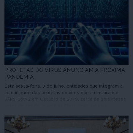
PROFETAS DO VÍRUS ANUNCIAM A PRÓXIMA
PANDEMIA
Esta sexta-feira, 9 de Julho, entidades que integram a
comunidade dos profetas do vírus que anunciaram o
SARS-CoV-2 em Outubro de 2019, cerca de dois meses
antes de ser detectado na China, realizam uma
simulação designada Cyber Polygon do que consideram
ser a próxima pandemia, uma ciberpandemia com tal
dimensão que, comparativamente, faria a crise da
COVID-19 parecer um “pequeno distúrbio”. Quem o diz