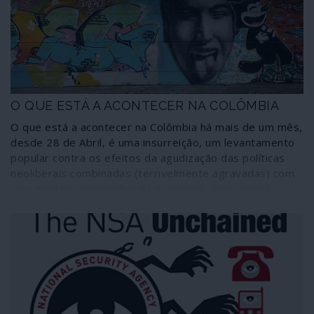
O QUE ESTÁ A ACONTECER NA COLÔMBIA
O que está a acontecer na Colômbia há mais de um mês,
desde 28 de Abril, é uma insurreição, um levantamento
popular contra os efeitos da agudização das políticas
neoliberais combinadas (terrivelmente agravadas) com
uma gestão catastrófica da pandemia, que castiga
sobretudo as camadas mais desfavorecidas. O que está
a acontecer na Colômbia é uma resposta brutal do
narco-Estado fascista contra a generalidade da
população através de um aparelho repressivo montado
ao longo de seis décadas e que tem nas forças armadas
o principal suporte, articulando as polícias de segurança,
as unidades móveis de assalto e a entranhada teia de
grupos paramilitares ou esquadrões da morte.