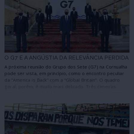
é o chefe do Fórum Económico Mundial (WEF na sigla
inglesa), Klaus Schwab, ardente defensor do
aproveitamento destas convulsões como “janelas de
oportunidade” para proceder ao “novo reinício”, o Great
Reset do capitalismo.
O G7 E A ANGÚSTIA DA RELEVÂNCIA PERDIDA
A próxima reunião do Grupo dos Sete (G7) na Cornualha
pode ser vista, em princípio, como o encontro peculiar
da “America is Back” com a “Global Britain”. O quadro
geral, porém, é muito mais delicado. Três cimeiras
consecutivas - G7, NATO e EUA-UE - abrirão o caminho
para o que se espera que seja um momento de
ansiedade: a cimeira Putin-Biden em Genebra, que
certamente não será um reinício.