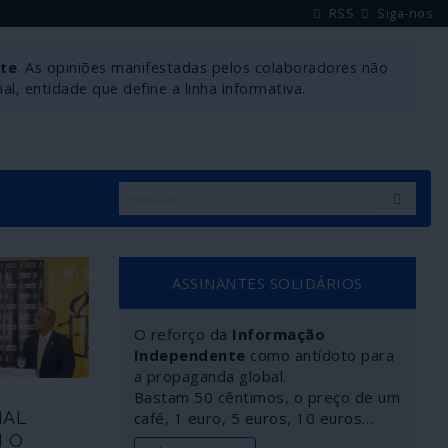
RSS
Siga-nos
nte
. As opiniões manifestadas pelos colaboradores não
l, entidade que define a linha informativa.
ASSINANTES SOLIDÁRIOS
O reforço da
Informação
Independente
como antídoto para
a propaganda global.
Bastam 50 cêntimos, o preço de um
NAL
café, 1 euro, 5 euros, 10 euros…
M O