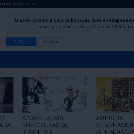
ector
: José Goulão
O Lado Oculto é uma publicação livre e independe
vinculam os membros do Colectivo Redactoria
Entrar
Assinar
MP
A NOVELA DAS
AMNISTIA
HADA
MARIONETAS DE
INTERNACIO
TRUMP NA
AFINADA CO