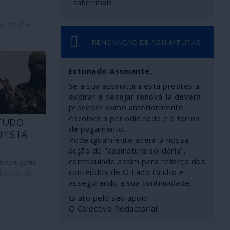
saber mais
acional é
a ouvindo
RENOVAÇÃO DE ASSINATURAS
 extrema-
: o seu
itos
Estimado Assinante
,
de com o
Se a sua assinatura está prestes a
norte-
expirar e desejar renová-la deverá
proceder como anteriormente:
escolher a periodicidade e a forma
 TUDO
de pagamento.
PISTA
Pode igualmente aderir à nossa
Ó
acção de "assinatura solidária",
contribuindo assim para reforço dos
evoluções
conteúdos de O Lado Oculto e
danças de
assegurando a sua continuidade.
cola sérvia
trocinada
Grato pelo seu apoio
idos;
O Colectivo Redactorial
ção 2007",
zadora