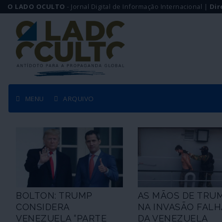
O LADO OCULTO
- Jornal Digital de Informação Internacional |
Dir
MENU
ARQUIVO
BOLTON: TRUMP
AS MÃOS DE TRU
CONSIDERA
NA INVASÃO FAL
VENEZUELA “PARTE
DA VENEZUELA