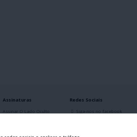
a por
estágios
grentas e
014 e 2017
bas"; a sua
tivamente
proclamar
Assembleia
nezuela
cebido um
ce-
Estados
o sido
quer dos
Assinaturas
Redes Sociais
lhido por
istrar, a
Assinar O Lado Oculto
Siga-nos no facebook
 reservas
iais; e, por
Assinantes Solidários
viente ao
Partilhe esta página
 também o