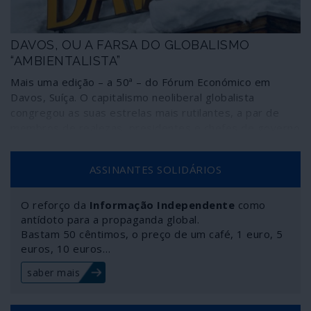
multiplicação de casos de xenofobia contra cidadãos
orientais.
DAVOS, OU A FARSA DO GLOBALISMO
“AMBIENTALISTA”
Mais uma edição – a 50ª – do Fórum Económico em
Davos, Suíça. O capitalismo neoliberal globalista
congregou as suas estrelas mais rutilantes, a par de
membros de realezas, presidentes e chefes de governo
– toda “uma elite ambientalmente consciente” - para
debater, por exemplo, as maneiras como negócios,
ASSINANTES SOLIDÁRIOS
políticas, manipulação genética, geoengenharia e
guerras se harmonizam com o combate às mudanças
climáticas, que prejudicam “a ecologia e a economia”.
O reforço da
Informação Independente
como
Para isso os trabalhos foram abrilhantados, entre
antídoto para a propaganda global.
Bastam 50 cêntimos, o preço de um café, 1 euro, 5
outros, por Donald Trump, a imprescindível Greta
euros, 10 euros…
Thunberg e o inigualável usurpador Juan Guaidó.
saber mais