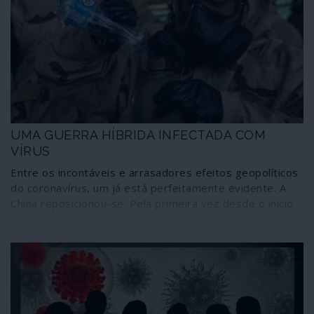
UMA GUERRA HÍBRIDA INFECTADA COM
VÍRUS
Entre os incontáveis e arrasadores efeitos geopolíticos
do coronavírus, um já está perfeitamente evidente. A
China reposicionou-se. Pela primeira vez desde o início
das reformas de Deng Xiaoping, em 1978, Pequim
encara explicitamente os Estados Unidos como uma
ameaça, como declarou há um mês o ministro dos
Negócios Estrangeiros, Wang Yi, na Conferência de
Segurança de Munique, durante o auge da luta do seu
país contra o coronavírus.