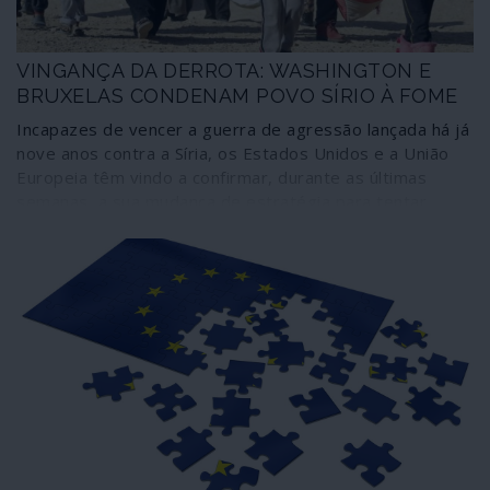
norte-americanos, sem esquecer os grandes
conglomerados económico-financeiros, que pretendem
um Pontífice talhado à sua medida.
VINGANÇA DA DERROTA: WASHINGTON E
BRUXELAS CONDENAM POVO SÍRIO À FOME
Incapazes de vencer a guerra de agressão lançada há já
nove anos contra a Síria, os Estados Unidos e a União
Europeia têm vindo a confirmar, durante as últimas
semanas, a sua mudança de estratégia para tentar
colocar em Damasco os seus servidores: impor a fome
ao povo sírio em cima da pandemia de COVID-19 e
provocar uma explosão social interna.