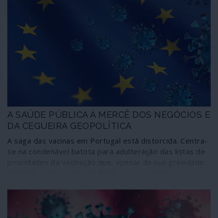
A SAÚDE PÚBLICA À MERCÊ DOS NEGÓCIOS E
DA CEGUEIRA GEOPOLÍTICA
A saga das vacinas em Portugal está distorcida. Centra-
se na condenável batota para adulteração das listas de
prioridades da vacinação que, apesar da sua gravidade,
funciona como cortina de fumo para esconder aspectos
muito mais inquietantes do processo, o principal dos
quais é a submissão do governo e a abdicação da
vontade própria perante a inconcebível e corrupta
estratégia de selecção, compra e distribuição conduzida