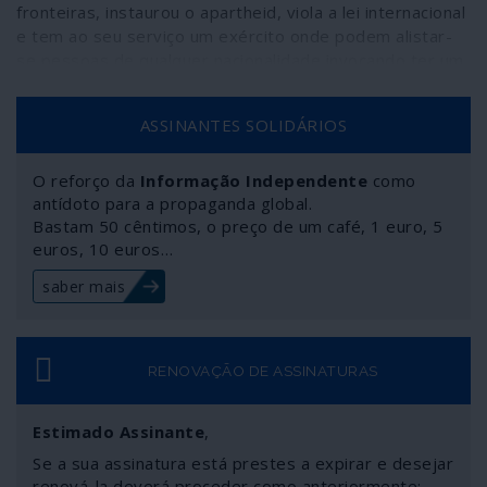
fronteiras, instaurou o apartheid, viola a lei internacional
e tem ao seu serviço um exército onde podem alistar-
se pessoas de qualquer nacionalidade invocando ter um
progenitor ou um avô judeu.
ASSINANTES SOLIDÁRIOS
O reforço da
Informação Independente
como
antídoto para a propaganda global.
Bastam 50 cêntimos, o preço de um café, 1 euro, 5
euros, 10 euros…
saber mais
RENOVAÇÃO DE ASSINATURAS
Estimado Assinante
,
Se a sua assinatura está prestes a expirar e desejar
renová-la deverá proceder como anteriormente: