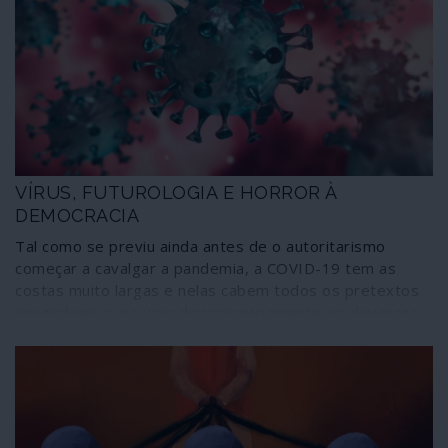
pela Comissão Europeia. Uma estratégia que se guia
sobretudo pelo lucro e pela secundarização da saúde
pública, desvalorizando e silenciando eventuais riscos
associados.
VÍRUS, FUTUROLOGIA E HORROR À
DEMOCRACIA
Tal como se previu ainda antes de o autoritarismo
começar a cavalgar a pandemia, a COVID-19 tem as
costas muito largas e nelas cabem todos os pretextos
imagináveis para usar discricionariamente as alavancas
dos poderes, sejam eles nacionais e, sobretudo,
globais. Não existe nada tão sensível como a saúde, de
cada um e de todos; nada é tão manipulável como uma
sociedade reduzida ao medo, agravado através de
campanhas de pânico; poucas coisas condicionam tanto
os comportamentos humanos como a incerteza. E os