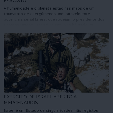
FASCISTA
A humanidade e o planeta estão nas mãos de um
triunvirato de energúmenos, indubitavelmente
potenciais serial killers, que rodeiam o presidente dos
Estados Unidos, Donald Trump. Não há qualquer
maneira de dourar a pílula. Michael Pence, vice-
presidente, Michael Pompeo, secretário de Estado, e
John Bolton, conselheiro de Segurança Nacional
associam mentalidades políticas fascistas a
comportamentos em realidades paralelas nas quais a
vida humana não tem qualquer valor.
EXÉRCITO DE ISRAEL ABERTO A
MERCENÁRIOS
Israel é um Estado de singularidades: não registou