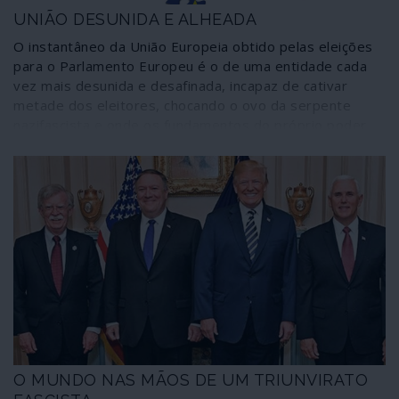
UNIÃO DESUNIDA E ALHEADA
O instantâneo da União Europeia obtido pelas eleições
para o Parlamento Europeu é o de uma entidade cada
vez mais desunida e desafinada, incapaz de cativar
metade dos eleitores, chocando o ovo da serpente
nazifascista e onde os fundamentos do próprio poder,
tal como tem existido, estão a ser seriamente
corroídos. Uma caricatura de democracia.
O MUNDO NAS MÃOS DE UM TRIUNVIRATO